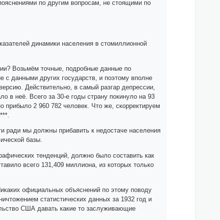
ен пояснениями по другим вопросам, не стоящими по
казателей динамики населения в стомиллионной
сии? Возьмём точные, подробные данные по
е с данными других государств, и поэтому вполне
версию. Действительно, в самый разгар депрессии,
 в неё. Всего за 30-е годы страну покинуло на 93
о прибыло 2 960 782 человек. Что же, скорректируем
**.
ти ради мы должны прибавить к недостаче населения
фической базы.
графических тенденций, должно было составить как
тавило всего 131,409 миллиона, из которых только
 Никаких официальных объяснений по этому поводу
 уничтожением статистических данных за 1932 год и
ельство США давать какие то заслуживающие