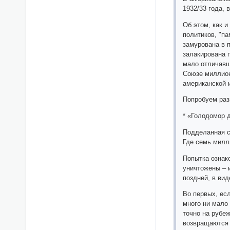
1932/33 года,
Об этом, как 
политиков, "п
замурована в 
залакирована п
мало отличавш
Союзе миллион
американской 
Попробуем раз
* «Голодомор 
Подделанная с
Где семь милл
Попытка ознак
уничтожены – и
поздней, в ви
Во первых, есл
много ни мало 
точно на рубеж
возвращаются 