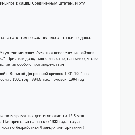
ринципов к самим Соединённым Штатам. И эту
т за этот год не составлялся» - гласит подпись.
ёз учтена миграция (бегство) населения из районов
а". При этом доподлинно известно, например, что из
 встретив особого противодействия
вий с Великой Депрессией кризиса 1991-1994 г в
и : 1991 год - 894,5 тыс. человек, 1994 год -
исло безработных достигло отметки 12,5 млн.
. Пик пришелся на начало 1933 года, когда
лностью безработная Франция или Британия !