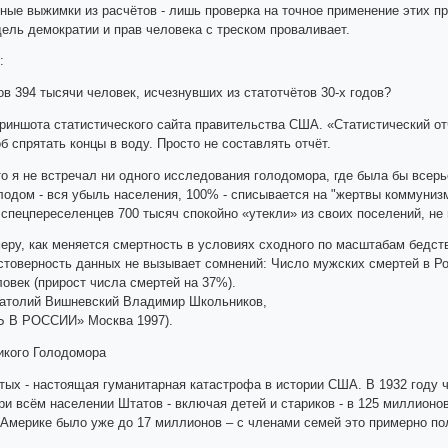
ые выжимки из расчётов - лишь проверка на точное применение этих п
дель демократии и прав человека с треском проваливает.
:
в 394 тысячи человек, исчезнувших из статотчётов 30-х годов?
риншота статистического сайта правительства США. «Статистический отчё
 спрятать концы в воду. Просто не составлять отчёт.
то я не встречал ни одного исследования голодомора, где была бы всерь
лодом - вся убыль населения, 100% - списывается на "жертвы коммунизм
 спецпереселенцев 700 тысяч спокойно «утекли» из своих поселений, не
имеру, как меняется смертность в условиях сходного по масштабам бедст
стоверность данных не вызывает сомнений: Число мужских смертей в Росси
ловек (прирост числа смертей на 37%).
натолий Вишневский Владимир Школьников,
В РОССИИ» Москва 1997).
икого Голодомора
тых - настоящая гуманитарная катастрофа в истории США. В 1932 году ч
ри всём населении Штатов - включая детей и стариков - в 125 миллионов
 Америке было уже до 17 миллионов – с членами семей это примерно по