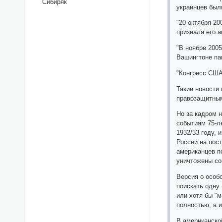
Сибиряк
украинцев был
"20 октября 2
признала его а
"В ноябре 200
Вашингтоне па
"Конгресс США
Такие новости
правозащитным
Но за кадром н
событиям 75-л
1932/33 году,
России на пос
американцев п
уничтожены со
Версия о особ
поискать одну 
или хотя бы "
полностью, а 
В американско