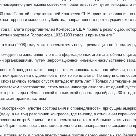
и намеренно уничтожены советским правительством путем геноцида, а н
003 года Палатой представителей Конгресса США принята резолюция по г
ктом террора и массового убийства, направленного против украинского 
5 года Палата представителей Конгресса США приняла резолюцию, котор
мятник жертвам Голодомора 1932-1933 годов и признала его "
 в этом (2008) году может рассмотреть новую резолюцию по Голодомору 
 немедленно заполоняют ленты информационных агентств, обильно цити
и организациями, путём информационной инъекции насильственно вводя
овостей всегда остаётся вопрос : с чем связана такая настойчивая, по
етней давности в отдалённой от них точке планеты. Почему вполне осве
 и спохватились только спустя пятьдесят пять лет ? Только ли текущие
тсоветском пространстве, стремление навсегда отколоть от единой русс
овторять зады гебельсовской фашистской пропаганды образца 30-х годо
ветским правительством".
о обострённом чувстве сострадания и справедливости, присущем америк
(одну, а не три) резолюции конгресса, где геноцид в отношении коренн
массовым истреблением" - и это несмотря на то, что большая часть на
их общая численность последовательно и целенаправленно сокращена пр
й истории есть и другое преступление против своего народа - это Велик