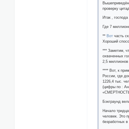
Вышеприведённ
проверку цита
Итак , господа 
Где 7 миллионо
**
Вот
часть ск
Хороший способ
*** Заметим, ч
охваченных го
2,5 миллионов
**** Вот, к пр
России, где до
1226,4 тыс. че
(цифры по : А
«СМЕРТНОСТЬ 
Бэкграунд вел
Начало тридца
человек. Это п
безработных в