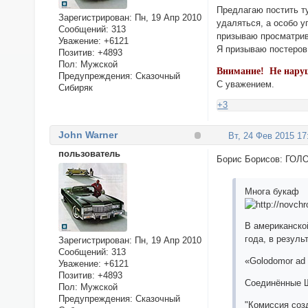
Предлагаю постить ту
Зарегистрирован
: Пн, 19 Апр 2010
удаляться, а особо 
Сообщений:
313
призываю просматрив
Уважение:
+6121
Я призываю постеров
Позитив:
+4893
Пол:
Мужской
Внимание! Не нар
Предупреждения:
Сказочный
С уважением.
Сибиряк
+3
John Warner
Вт, 24 Фев 2015 17
пользователь
Борис Борисов: Г
Многа букаф
В американско
года, в резул
Зарегистрирован
: Пн, 19 Апр 2010
Сообщений:
313
«Golodomor ad
Уважение:
+6121
Позитив:
+4893
Соединённые Ш
Пол:
Мужской
Предупреждения:
Сказочный
"Комиссия соз