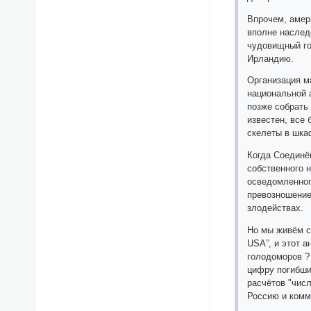
Впрочем, амер
вполне наследс
чудовищный го
Ирландию.
Организация м
национальной 
позже собрать
известен, все 
скелеты в шка
Когда Соединё
собственного н
осведомленног
превозношение 
злодействах.
Но мы живём с
USA”, и этот а
голодоморов ? 
цифру погибши
расчётов "чис
Россию и комм