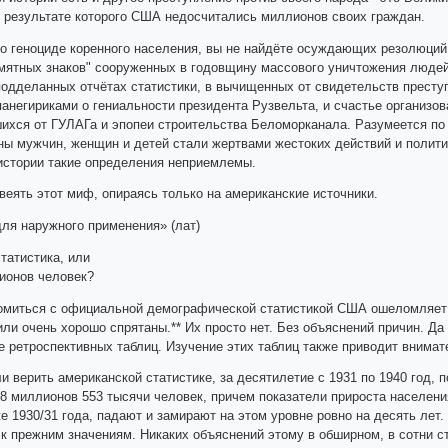
 в результате которого США недосчитались миллионов своих граждан.
и о геноциде коренного населения, вы не найдёте осуждающих резолюций
амятных знаков" сооруженных в годовщину массового уничтожения людей
подделанных отчётах статистики, в вычищенных от свидетельств преступ
анегириками о гениальности президента Рузвельта, и счастье организов
ихся от ГУЛАГа и эпопеи строительства Беломорканала. Разумеется по 
ы мужчин, женщин и детей стали жертвами жестоких действий и политик
истории такие определения неприемлемы.
веять этот миф, опираясь только на американские источники.
для наружного применения» (лат)
татистика, или
ионов человек?
омиться с официальной демографической статистикой США ошеломляет с 
ли очень хорошо спрятаны.** Их просто нет. Без объяснений причин. Да 
де ретроспективных таблиц. Изучение этих таблиц также приводит внима
и верить американской статистике, за десятилетие с 1931 по 1940 год,
8 миллионов 553 тысячи человек, причем показатели прироста населения
е 1930/31 года, падают и замирают на этом уровне ровно на десять лет.
к прежним значениям. Никаких объяснений этому в обширном, в сотни ст