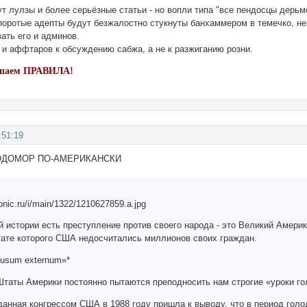
т лулзы и более серьёзные статьи - но вопли типа "все пендосцы дерьм
упоротые адепты будут безжалостно стукнуты банхаммером в темечко, не
ать его и админов.
 и аффтаров к обсуждению сабжа, а не к разжиганию розни.
ушаем
ПРАВИЛА!
:51:19
ОЛОДОМОР ПО-АМЕРИКАНСКИ
й истории есть преступление против своего народа - это Великий Америк
ьтате которого США недосчитались миллионов своих граждан.
 usum externum»*
таты Америки постоянно пытаются преподносить нам строгие «уроки го
данная конгрессом США в 1988 году пришла к выводу, что в период голо