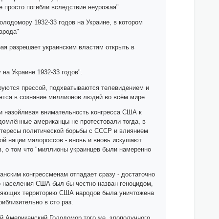
е просто погибли вследствие неурожая"
олодомору 1932-33 годов на Украине, в котором
народа"
ая разрешает украинским властям открыть в
на Украине 1932-33 годов".
руются прессой, подхватываются телевидением и
тся в сознание миллионов людей во всём мире.
чти назойливая внимательность конгресса США к
домлённые американцы не протестовали тогда, в
 интересы политической борьбы с СССР и влиянием
кой нации малороссов - вновь и вновь искушают
в, о том что "миллионы украинцев были намеренно
анским конгрессменам отпадает сразу - достаточно
ого населения США был бы честно назван геноцидом,
селяющих территорию США народов была уничтожена
иблизительно в сто раз.
ий Американский Голодомор того же, злополучного