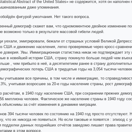
tatistical Abstract of the United States» не содержится, хотя он наполн
ышеназванным даже упоминания.
 обойдён фигурой умолчания. Нет такого вопроса.
венный демограф скажет вам, что одномоментное двойное изменение по
не возможно только в результате массовой гибели людей.
и уехали, эмигрировали, бежали от страшных условий Великой Депрес
из США и движению населения, легко проверяемые через кросс-сравнени
 доверия. Увы. Иммиграционная статистика никак не подтверждает эту 
вые в новейшей истории США, страну покинуло больше людей чем въехало
ольше , чем прибыло в неё, а десятилетием ранее в страну дополнительн
емографических потерь США в тридцатые годы на 3,054 тысячи человек*
мы учитываем все причины, в том числе и иммиграцию, то справедливос
1,3%, учитывая возросшее за 20-е годы население страны, рост демогра
но расчётам, в 1940 году население США, при сохранении прежних демо
56 миллиона человек. Фактическое же население страны в 1940 году сос
а объяснимы за счёт изменения в динамике миграции.
онов 394 тысячи человек по состоянию на 1940 год просто отсутствуют.
у, что их никогда не появиться. Но если таковые и появятся : эпизод с
и подделки данных позднейших отчётов заведомо лишает права правит
нтарии в этом вопросе.