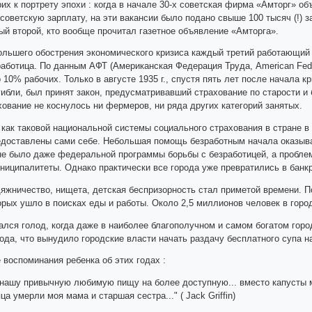
их к портрету эпохи : когда в начале 30-х советская фирма «Амторг» о
оветскую зарплату, на эти вакансии было подано свыше 100 тысяч (!) за
ый второй, кто вообще прочитал газетное объявление «Амторга».
ольшего обострения экономического кризиса каждый третий работающий
аботица. По данным АФТ (Американская Федерация Труда, American Federa
 10% рабочих. Только в августе 1935 г., спустя пять лет после начала кр
гибли, был принят закон, предусматривавший страхование по старости и 
хование не коснулось ни фермеров, ни ряда других категорий занятых.
как таковой национальной системы социального страхования в стране в 
доставлены сами себе. Небольшая помощь безработным начала оказыват
не было даже федеральной программы борьбы с безработицей, а пробле
униципалитеты. Однако практически все города уже превратились в банк
яжничество, нищета, детская беспризорность стал приметой времени. П
орых ушло в поисках еды и работы. Около 2,5 миллионов человек в гор
ался голод, когда даже в наиболее благополучном и самом богатом гор
ода, что вынудило городские власти начать раздачу бесплатного супа н
 воспоминания ребенка об этих годах :
нашу привычную любимую пищу на более доступную... вместо капусты мы
ца умерли моя мама и старшая сестра..." ( Jack Griffin)