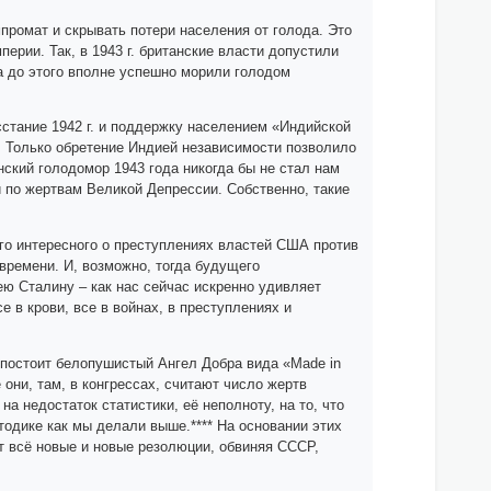
промат и скрывать потери населения от голода. Это
ерии. Так, в 1943 г. британские власти допустили
 а до этого вполне успешно морили голодом
сстание 1942 г. и поддержку населением «Индийской
т. Только обретение Индией независимости позволило
ский голодомор 1943 года никогда бы не стал нам
и по жертвам Великой Депрессии. Собственно, такие
ого интересного о преступлениях властей США против
 времени. И, возможно, тогда будущего
ю Сталину – как нас сейчас искренно удивляет
 в крови, все в войнах, в преступлениях и
постоит белопушистый Ангел Добра вида «Made in
они, там, в конгрессах, считают число жертв
а недостаток статистики, её неполноту, на то, что
одике как мы делали выше.**** На основании этих
т всё новые и новые резолюции, обвиняя СССР,