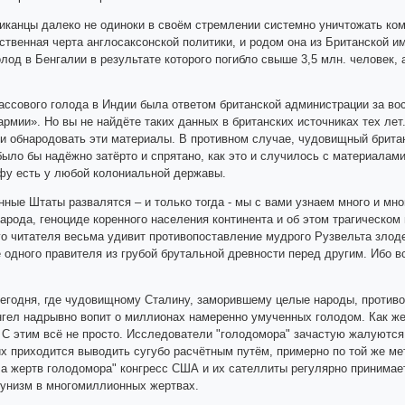
иканцы далеко не одиноки в своём стремлении системно уничтожать ком
твенная черта англосаксонской политики, и родом она из Британской имп
лод в Бенгалии в результате которого погибло свыше 3,5 млн. человек,
ассового голода в Индии была ответом британской администрации за во
армии». Но вы не найдёте таких данных в британских источниках тех ле
 и обнародовать эти материалы. В противном случае, чудовищный британ
было бы надёжно затёрто и спрятано, как это и случилось с материалам
фу есть у любой колониальной державы.
нные Штаты развалятся – и только тогда - мы с вами узнаем много и мн
арода, геноциде коренного населения континента и об этом трагическом
о читателя весьма удивит противопоставление мудрого Рузвельта злоде
одного правителя из грубой брутальной древности перед другим. Ибо все
егодня, где чудовищному Сталину, заморившему целые народы, противо
нгел надрывно вопит о миллионах намеренно умученных голодом. Как же 
С этим всё не просто. Исследователи "голодомора" зачастую жалуются н
х приходится выводить сугубо расчётным путём, примерно по той же мет
ла жертв голодомора" конгресс США и их сателлиты регулярно принимае
унизм в многомиллионных жертвах.