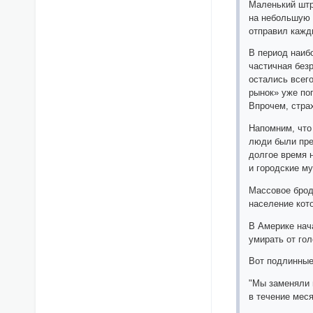
Маленький штр
на небольшую с
отправил кажд
В период наиб
частичная безр
остались всего
рынок» уже по
Впрочем, стра
Напомним, что 
люди были пре
долгое время 
и городские м
Массовое брод
население кот
В Америке нач
умирать от гол
Вот подлинные
"Мы заменяли 
в течение меся