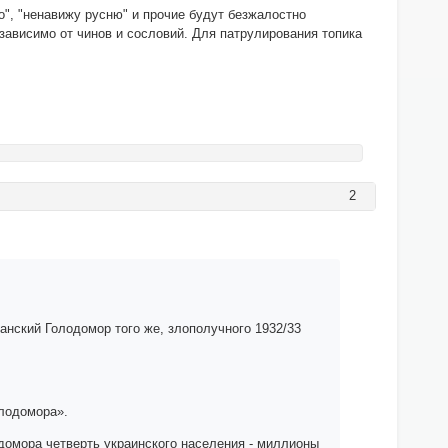
о", "ненавижу русню" и прочие будут безжалостно
зависимо от чинов и сословий. Для патрулирования топика
2
анский Голодомор того же, злополучного 1932/33
лодомора».
домора четверть украинского населения - миллионы