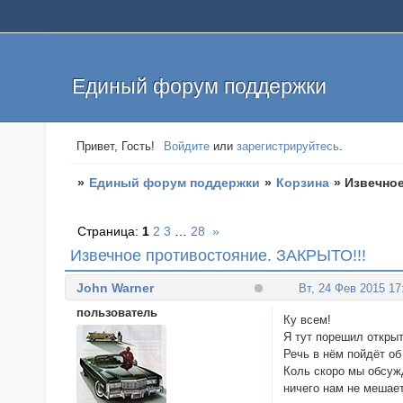
Единый форум поддержки
Привет, Гость!
Войдите
или
зарегистрируйтесь
.
»
Единый форум поддержки
»
Корзина
»
Извечное
Страница:
1
2
3
…
28
»
Извечное противостояние. ЗАКРЫТО!!!
John Warner
Вт, 24 Фев 2015 17
пользователь
Ку всем!
Я тут порешил открыт
Речь в нём пойдёт о
Коль скоро мы обсуж
ничего нам не мешает