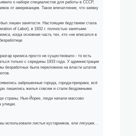
бъявило о наборе специалистов для работы в СССР,
явок от американцев. Такое впечатление, что заявку
 был лишен занятости. Настоящим бедствием стала
tion of Labor), в 1932 г. полностью занятыми
изиса, когда основная часть тех, кто «не вписался в
безработице.
разгар кризиса просто не существовало - то есть
ься только с середины 1933 года. У администрации
мы безработных была переложена на власти штатов
ротов.
оявились заброшенные города, города-призраки, всё
одах лишились жилья совсем и стали бездомными.
оде страны, Нью-Йорке, люди начали массово
а улицах.
 использовали листья кустарников, ели лягушек...