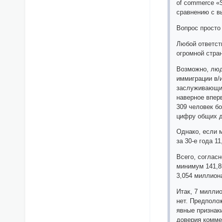
of commerce «S
сравнению с в
Вопрос просто
Любой ответст
огромной стра
Возможно, люд
иммиграции в/
заслуживающие
наверное впер
309 человек б
цифру общих д
Однако, если 
за 30-е года 1
Всего, соглас
минимум 141,8
3,054 миллион
Итак, 7 милли
нет. Предполож
явные признак
доверия комме