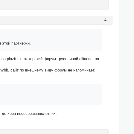
4
 этой партнерки.
a.plazti.ru - хакерский форум труселявой alliance, на
е mybb. сайт по внешнему виду форум не напоминает,
ам до хера несовершеннолетних.