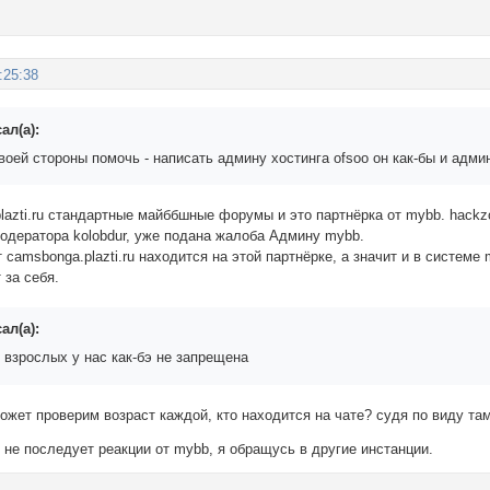
:25:38
ал(а):
оей стороны помочь - написать админу хостинга ofsoo он как-бы и админ
plazti.ru стандартные майббшные форумы и это партнёрка от mybb. hackzon
модератора kolobdur, уже подана жалоба Админу mybb.
 camsbonga.plazti.ru находится на этой партнёрке, а значит и в систем
 за себя.
ал(а):
 взрослых у нас как-бэ не запрещена
может проверим возраст каждой, кто находится на чате? судя по виду т
 не последует реакции от mybb, я обращусь в другие инстанции.