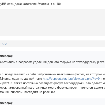
MyBB есть даже категория Эротика, т.е. 18+
:05:26
писал(а):
обратились с вопросом удаления данного форума на техподдержку plazti
ti.ru представляет из себя заброшенный неактивный форум, на котором н
 Niksma, судя по данной теме
http://support.plazti.ru/viewtopic.php?id=9,
по
и plazti.ru также постоянно посещает форум техподдержки. это делает 
рорекламированный на страницах моего форума проект является делом ру
имания. впрочем, поглядим на реакцию.
писал(а):