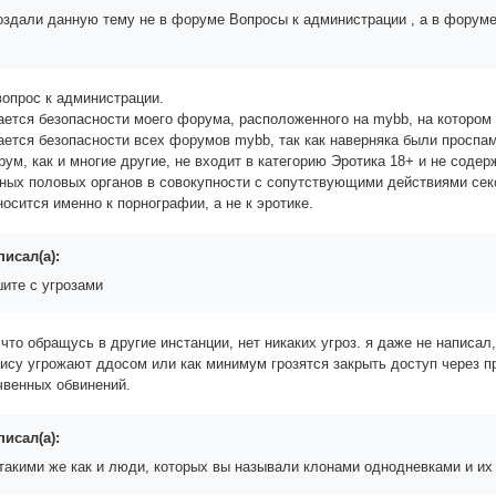
оздали данную тему не в форуме Вопросы к администрации , а в форуме
 вопрос к администрации.
асается безопасности моего форума, расположенного на mybb, на которо
сается безопасности всех форумов mybb, так как наверняка были проспа
рум, как и многие другие, не входит в категорию Эротика 18+ и не соде
ных половых органов в совокупности с сопутствующими действиями сек
носится именно к порнографии, а не к эротике.
писал(а):
шите с угрозами
, что обращусь в другие инстанции, нет никаких угроз. я даже не написал
вису угрожают ддосом или как минимум грозятся закрыть доступ через пр
чвенных обвинений.
писал(а):
такими же как и люди, которых вы называли клонами однодневками и их 