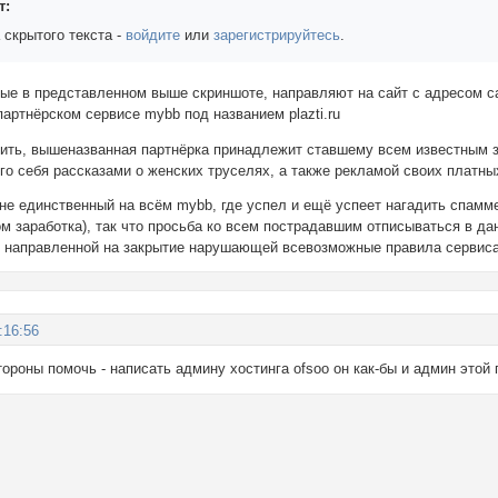
т:
 скрытого текста -
войдите
или
зарегистрируйтесь
.
мые в представленном выше скриншоте, направляют на сайт с адресом c
артнёрском сервисе mybb под названием plazti.ru
вить, вышеназванная партнёрка принадлежит ставшему всем известным 
его себя рассказами о женских труселях, а также рекламой своих платны
 не единственный на всём mybb, где успел и ещё успеет нагадить спамме
м заработка), так что просьба ко всем пострадавшим отписываться в дан
 направленной на закрытие нарушающей всевозможные правила сервиса
:16:56
ороны помочь - написать админу хостинга ofsoo он как-бы и админ этой