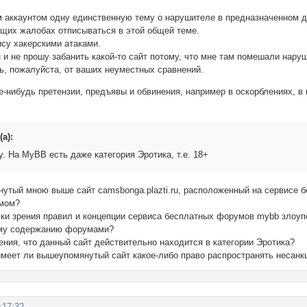
м аккаунтом одну единственную тему о нарушителе в предназначенном дл
их жалобах отписываться в этой общей теме.
ису хакерскими атаками.
н и не прошу забанить какой-то сайт потому, что мне там помешали нару
ь, пожалуйста, от ваших неуместных сравнений.
е-нибудь претензии, предъявы и обвинения, например в оскорблениях, в
а):
у. На MyBB есть даже категория Эротика, т.е. 18+
янутый мною выше сайт camsbonga.plazti.ru, расположенный на сервисе
мом?
очки зрения правил и концепции сервиса бесплатных форумов mybb злоу
му содержанию форумами?
ения, что данный сайт действительно находится в категории Эротика?
, имеет ли вышеупомянутый сайт какое-либо право распространять неса
:17:32