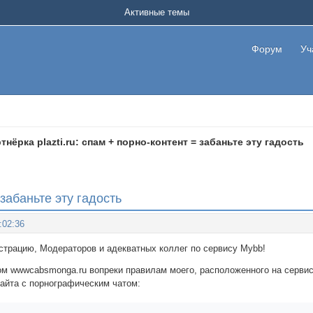
Активные темы
Форум
Уч
тнёрка plazti.ru: спам + порно-контент = забаньте эту гадость
 забаньте эту гадость
:02:36
трацию, Модераторов и адекватных коллег по сервису Mybb!
ом wwwcabsmonga.ru вопреки правилам моего, расположенного на сервис
айта с порнографическим чатом: