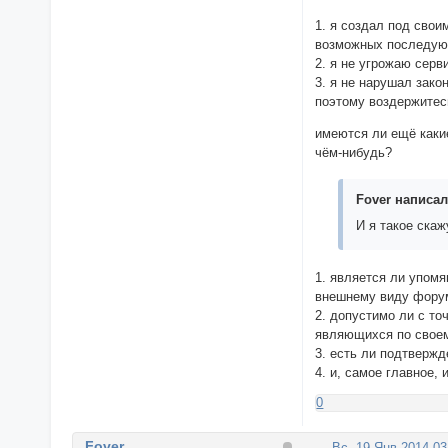
1. я создал под свои
возможных последующ
2. я не угрожаю серв
3. я не нарушал зако
поэтому воздержитес
имеются ли ещё каки
чём-нибудь?
Fover написал(
И я такое скаж
1. является ли упом
внешнему виду фору
2. допустимо ли с т
являющихся по свое
3. есть ли подтвержд
4. и, самое главное
0
Fover
Вс, 19 Янв 2014 03