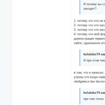
И почему вы с
заходит?
1. потому что это не
2. потому что это к
3. потому что это ка
4. потому что мой фо
демонстрация первич
сайте, однозначно от
kolobdur74 на
И при этом пи
в том, что я написал
угрозы это когда сер
обойдёмся без беспо
kolobdur74 на
при чем точно 