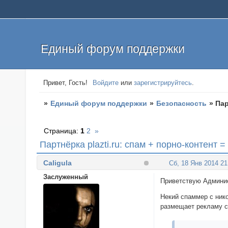
Единый форум поддержки
Привет, Гость!
Войдите
или
зарегистрируйтесь
.
»
Единый форум поддержки
»
Безопасность
»
Пар
Страница:
1
2
»
Партнёрка plazti.ru: спам + порно-контент =
Caligula
Сб, 18 Янв 2014 21
Заслуженный
Приветствую Админис
Некий спаммер с ник
размещает рекламу с