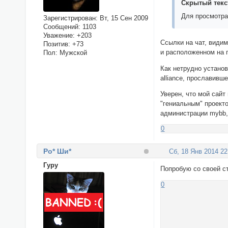
Скрытый текс
Для просмотра
Зарегистрирован
: Вт, 15 Сен 2009
Сообщений:
1103
Уважение:
+203
Ссылки на чат, види
Позитив:
+73
и расположенном на п
Пол:
Мужской
Как нетрудно устано
alliance, прославивш
Уверен, что мой сайт
"гениальным" проекто
администрации mybb,
0
Ро* Ши*
Сб, 18 Янв 2014 22
Гуру
Попробую со своей ст
0