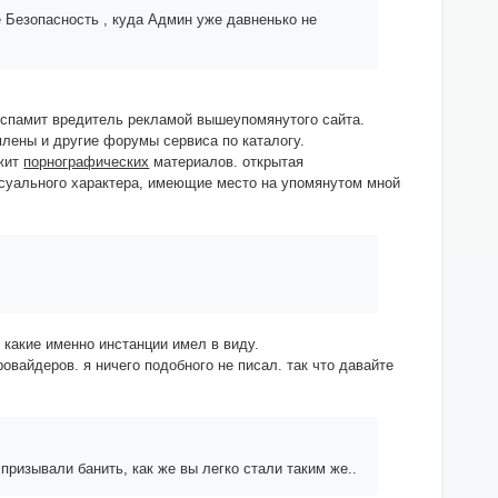
 Безопасность , куда Админ уже давненько не
м спамит вредитель рекламой вышеупомянутого сайта.
млены и другие форумы сервиса по каталогу.
ржит
порнографических
материалов. открытая
суального характера, имеющие место на упомянутом мной
, какие именно инстанции имел в виду.
овайдеров. я ничего подобного не писал. так что давайте
призывали банить, как же вы легко стали таким же..