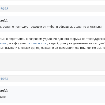
:30:38
ал(а):
. если не последует реакции от mybb, я обращусь в другие инстанции.
 вы не обратились с вопросом удаления данного форума на техподдержку
ации
, а в форуме
Безопасность
, куда Админ уже давненько не заходит?
вы называли клонами однодневками и их призывали банить, как же вы ле
:10:54
ал(а):
рите