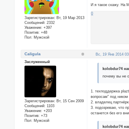
И я такое скажу. На 
0
Зарегистрирован
: Вт, 19 Мар 2013
Сообщений:
2332
Уважение:
+397
Позитив:
+48
Пол:
Мужской
Caligula
Вс, 19 Янв 2014 03
Заслуженный
kolobdur74 на
почему вы не 
1. техподдержка plaz
вопросам" под ником
Зарегистрирован
: Вт, 15 Сен 2009
2. владелец партнёрк
Сообщений:
1103
3. подозреваю, что п
Уважение:
+203
останется без его вн
Позитив:
+73
Пол:
Мужской
kolobdur74 на