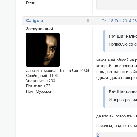
Dead.
Caligula
Сб, 18 Янв 2014 23
Заслуженный
Ро* Ши* напис
Попробую со св
какое ещё ofsoo? на 
который, по словам 
Зарегистрирован
: Вт, 15 Сен 2009
следовательно и сайт
Сообщений:
1103
однако домен говорит
Уважение:
+203
Позитив:
+73
Пол:
Мужской
Ро* Ши* напис
И порнография
да что вы говорите. 
впрочем, ладно. если
0