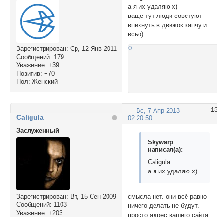
а я их удаляю х)
ваще тут люди советуют
впихнуть в движок капчу и
всьо)
0
Зарегистрирован
: Ср, 12 Янв 2011
Сообщений:
179
Уважение:
+39
Позитив:
+70
Пол:
Женский
1
Вс, 7 Апр 2013
Caligula
02:20:50
Заслуженный
Skywarp
написал(а):
Caligula
а я их удаляю х)
смысла нет. они всё равно
Зарегистрирован
: Вт, 15 Сен 2009
Сообщений:
1103
ничего делать не будут.
Уважение:
+203
просто адрес вашего сайта