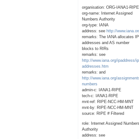
organisation: ORG-IANA1-RIP
org-name: Internet Assigned
Numbers Authority
org-type: IANA
address: see
http://www.iana.or
remarks: The IANA allocates I
addresses and AS number
blocks to RIRs
remarks: see
http://www.iana.org/ipaddress/ip
addresses.htm
remarks: and
http://www.iana.org/assignment
numbers
admin-c: IANA1-RIPE
tech-c: IANA1-RIPE
mnt-ref: RIPE-NCC-HM-MNT
mnt-by: RIPE-NCC-HM-MNT
source: RIPE # Filtered
role: Internet Assigned Number
Authority
address: see