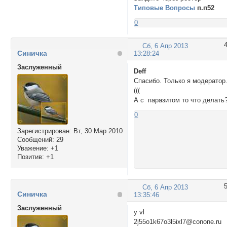
Типовые Вопросы
п.п52
0
Сб, 6 Апр 2013
Синичка
13:28:24
Заслуженный
Deff
Спасибо. Только я модератор
(((
А с паразитом то что делать
0
Зарегистрирован
: Вт, 30 Мар 2010
Сообщений:
29
Уважение:
+1
Позитив:
+1
Сб, 6 Апр 2013
Синичка
13:35:46
Заслуженный
y vl
2j55o1k67o3l5ixl7@conone.ru