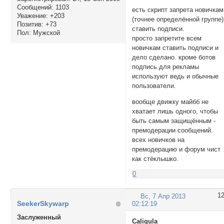
Сообщений:
1103
есть скрипт запрета новичкам
Уважение:
+203
(точнее определённой группе)
Позитив:
+73
ставить подписи.
Пол:
Мужской
просто запретите всем
новичкам ставить подписи и
дело сделано. кроме ботов
подпись для рекламы
используют ведь и обычные
пользователи.
вообще движку майбб не
хватает лишь одного, чтобы
быть самым защищённым -
премодерации сообщений.
всех новичков на
премодерацию и форум чист
как стёклышко.
0
1
Вс, 7 Апр 2013
SeekerSkywarp
02:12:19
Заслуженный
Caligula