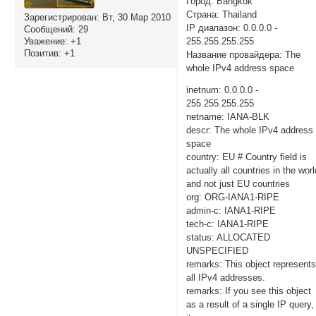
Город: Bangkok
Страна: Thailand
Зарегистрирован
: Вт, 30 Мар 2010
IP диапазон: 0.0.0.0 -
Сообщений:
29
255.255.255.255
Уважение:
+1
Позитив:
+1
Название провайдера: The
whole IPv4 address space
inetnum: 0.0.0.0 -
255.255.255.255
netname: IANA-BLK
descr: The whole IPv4 address
space
country: EU # Country field is
actually all countries in the wor
and not just EU countries
org: ORG-IANA1-RIPE
admin-c: IANA1-RIPE
tech-c: IANA1-RIPE
status: ALLOCATED
UNSPECIFIED
remarks: This object represent
all IPv4 addresses.
remarks: If you see this object
as a result of a single IP query,