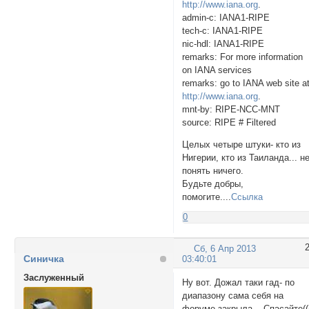
http://www.iana.org
.
admin-c: IANA1-RIPE
tech-c: IANA1-RIPE
nic-hdl: IANA1-RIPE
remarks: For more information
on IANA services
remarks: go to IANA web site a
http://www.iana.org
.
mnt-by: RIPE-NCC-MNT
source: RIPE # Filtered
Целых четыре штуки- кто из
Нигерии, кто из Таиланда... н
понять ничего.
Будьте добры,
помогите....
Ссылка
0
Сб, 6 Апр 2013
Синичка
03:40:01
Заслуженный
Ну вот. Дожал таки гад- по
диапазону сама себя на
форуме закрыла... Спасайте((