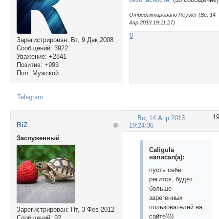
Отредактировано Reysler (Вс, 14
Апр 2013 19:11:27)
0
Зарегистрирован
: Вт, 9 Дек 2008
Сообщений:
3922
Уважение:
+2841
Позитив:
+993
Пол:
Мужской
Telegram
1
Вс, 14 Апр 2013
RiZ
19:24:36
Заслуженный
Caligula
написал(а):
пусть себе
регится, будет
больше
зарегенных
пользователей на
Зарегистрирован
: Пт, 3 Фев 2012
сайте))))
Сообщений:
92