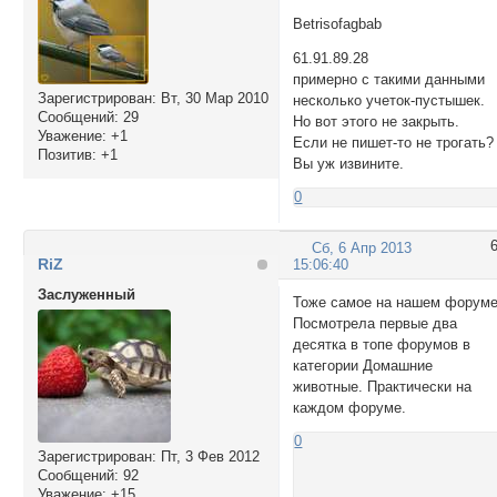
Betrisofagbab
61.91.89.28
примерно с такими данными
Зарегистрирован
: Вт, 30 Мар 2010
несколько учеток-пустышек.
Сообщений:
29
Но вот этого не закрыть.
Уважение:
+1
Если не пишет-то не трогать?
Позитив:
+1
Вы уж извините.
0
Сб, 6 Апр 2013
RiZ
15:06:40
Заслуженный
Тоже самое на нашем форуме
Посмотрела первые два
десятка в топе форумов в
категории Домашние
животные. Практически на
каждом форуме.
0
Зарегистрирован
: Пт, 3 Фев 2012
Сообщений:
92
Уважение:
+15