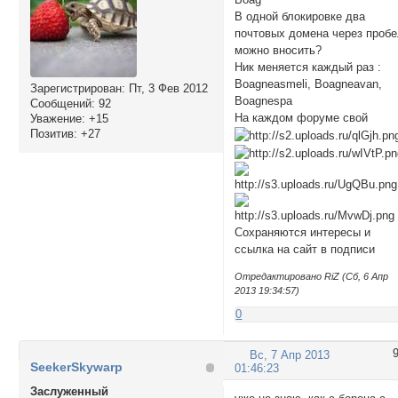
В одной блокировке два
почтовых домена через проб
можно вносить?
Ник меняется каждый раз :
Boagneasmeli, Boagneavan,
Зарегистрирован
: Пт, 3 Фев 2012
Boagnespa
Сообщений:
92
На каждом форуме свой
Уважение:
+15
Позитив:
+27
Сохраняются интересы и
ссылка на сайт в подписи
Отредактировано RiZ (Сб, 6 Апр
2013 19:34:57)
0
Вс, 7 Апр 2013
SeekerSkywarp
01:46:23
Заслуженный