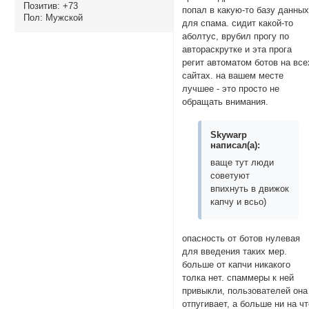
Позитив:
+73
попал в какую-то базу данны
Пол:
Мужской
для спама. сидит какой-то
аболтус, врубил прогу по
автораскрутке и эта прога
регит автоматом ботов на все
сайтах. на вашем месте
лучшее - это просто не
обращать внимания.
Skywarp
написал(а):
ваще тут люди
советуют
впихнуть в движок
капчу и всьо)
опасность от ботов нулевая
для введения таких мер.
больше от капчи никакого
толка нет. спаммеры к ней
привыкли, пользователей она
отпугивает, а больше ни на ч