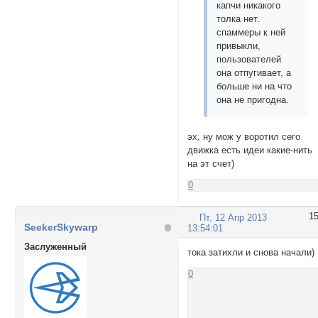
капчи никакого
толка нет.
спаммеры к ней
привыкли,
пользователей
она отпугивает, а
больше ни на что
она не пригодна.
эх, ну мож у воротил сего
движка есть идеи какие-нить
на эт счет)
0
1
Пт, 12 Апр 2013
SeekerSkywarp
13:54:01
Заслуженный
тока затихли и снова начали)
0