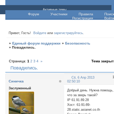
Единый форум поддержки
Активные темы
Форум
Участники
Правила
Поис
Регистрация
Войт
Привет, Гость!
Войдите
или
зарегистрируйтесь
.
»
Единый форум поддержки
»
Безопасность
»
Повадились.
Страница:
1
2
3
4
»
Тема закрыт
Повадились.
Сб, 6 Апр 2013
Синичка
02:50:10
Заслуженный
Добрый день. Нужна помощь,
что за зверь такой?
IP 61.91.89.28
Хост: 61-91-89-
28.static.asianet.co.th