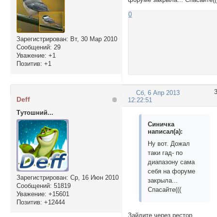
0
Зарегистрирован
: Вт, 30 Мар 2010
Сообщений:
29
Уважение:
+1
Позитив:
+1
Сб, 6 Апр 2013
Deff
12:22:51
Тутошний...
Синичка
написал(а):
Ну вот. Дожал
таки гад- по
диапазону сама
себя на форуме
Зарегистрирован
: Ср, 16 Июн 2010
закрыла...
Сообщений:
51819
Спасайте(((
Уважение:
+15601
Позитив:
+12444
Зайдите через рестор