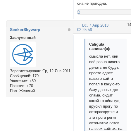
она не пригодна.
0
1
Вс, 7 Апр 2013
SeekerSkywarp
02:25:56
Заслуженный
Caligula
написал(а):
смысла нет. они
всё равно ничего
делать не будут.
Зарегистрирован
: Ср, 12 Янв 2011
просто адрес
Сообщений:
179
вашего сайта
Уважение:
+39
попал в какую-то
Позитив:
+70
базу данных для
Пол:
Женский
спама. сидит
какой-то аболтус,
врубил прогу по
автораскрутке и
эта прога регит
автоматом ботов
на всех сайтах. на