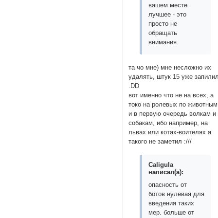
вашем месте
лучшее - это
просто не
обращать
внимания.
та чо мне) мне несложно их
удалять, штук 15 уже запили
.DD
вот именно что не на всех, а
токо на ролевых по животным
и в первую очередь волкам и
собакам, ибо например, на
львах или котах-воителях я
такого не заметил :///
Caligula
написал(а):
опасность от
ботов нулевая для
введения таких
мер. больше от