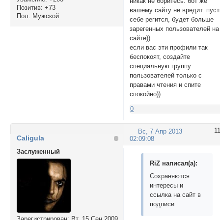
никак не боритесь. бот же
Позитив:
+73
вашему сайту не вредит. пуст
Пол:
Мужской
себе регится, будет больше
зарегенных пользователей на
сайте))
если вас эти профили так
беспокоят, создайте
специальную группу
пользователей только с
правами чтения и спите
спокойно))
0
1
Вс, 7 Апр 2013
Caligula
02:09:08
Заслуженный
RiZ написал(а):
Сохраняются
интересы и
ссылка на сайт в
подписи
Зарегистрирован
: Вт, 15 Сен 2009