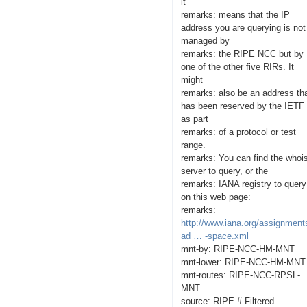
it
remarks: means that the IP
address you are querying is not
managed by
remarks: the RIPE NCC but by
one of the other five RIRs. It
might
remarks: also be an address th
has been reserved by the IETF
as part
remarks: of a protocol or test
range.
remarks: You can find the whoi
server to query, or the
remarks: IANA registry to query
on this web page:
remarks:
http://www.iana.org/assignment
ad … -space.xml
mnt-by: RIPE-NCC-HM-MNT
mnt-lower: RIPE-NCC-HM-MNT
mnt-routes: RIPE-NCC-RPSL-
MNT
source: RIPE # Filtered