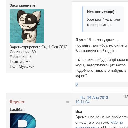
Заслуженный
Иса написал(а):
Уже раз 7 удалила
а все регится.
Я уже 16-ть раз удалил,
поставил анти-бот, но они его
Зарегистрирован
: Сб, 1 Сен 2012
благополучно обходят.
Сообщений:
30
Уважение:
0
Есть какие-нибудь ещё скрипт
Позитив:
+7
коды, задерживающие ботов
Пол:
Мужской
подобного типа, кто-нибудь в
курсе?
0
1
Вс, 14 Апр 2013
Reysler
19:11:04
LastMan
Иса
Временное решение проблем
описал в этой теме
FAQ по
безопасности.
(38 сообщение)