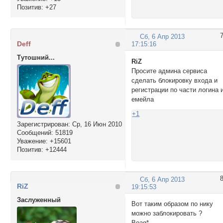
Позитив:
+27
Сб, 6 Апр 2013
Deff
17:15:16
Тутошний...
RiZ
Просите админа сервиса
сделать блокировку входа и
регистрации по части логина 
емейла
+1
Зарегистрирован
: Ср, 16 Июн 2010
Сообщений:
51819
Уважение:
+15601
Позитив:
+12444
Сб, 6 Апр 2013
RiZ
19:15:53
Заслуженный
Вот таким образом по нику
можно заблокировать ?
Boag*