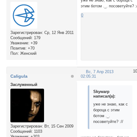
уже не знаю, как с бороца с
этим ботом ._. посоветуйте? :
0
Зарегистрирован
: Ср, 12 Янв 2011
Сообщений:
179
Уважение:
+39
Позитив:
+70
Пол:
Женский
1
Вс, 7 Апр 2013
Caligula
02:05:31
Заслуженный
Skywarp
написал(а):
уже не знаю, как с
бороца с этим
ботом ._.
посоветуйте? ://
Зарегистрирован
: Вт, 15 Сен 2009
Сообщений:
1103
Уважение:
+203