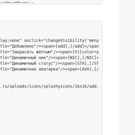
</dt><dd><p>';

.find(".post-author .pa-author a").html(S);}

lay:none" onclick="changeVisibility('meny_My_replic')">

.find(".post-author .pa-title").html(S);}

tle="Добавлено"/><span>[add],[/add]</span></p>

".post").find(".post-author .pa-avatar")

tle="Закрасить жёлтым"/><span>[h][color=yellow],[/color]
tle="Динамичный ник"/><span>[NIC],[/NIC]</span></p>

.find(".post-content .post-sig").replaceWith("");

tle="Динамичный статус"/><span>[STA],[/STA]</p>

tle="Динамичная аватарка"/><span>[AVA],[/AVA]</p>

.ru/uploads/icons/splashyicons/16x16/add.png) no-repeat 
/000f/14/29/60840.png) no-repeat center;}</style><script
ообщении\"><img onclick=\"changeVisibility('avtrChang-ar
style=\"display: none\" onclick=\"changeVisibility('avtr
ile('[AVA]'+this.src+'[/AVA]')\"/> ";
