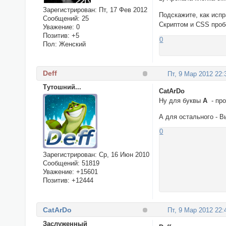
Зарегистрирован
: Пт, 17 Фев 2012
Подскажите, как исп
Сообщений:
25
Скриптом и CSS проб
Уважение:
0
Позитив:
+5
0
Пол:
Женский
Deff
Пт, 9 Мар 2012 22:
Тутошний...
CatArDo
Ну для буквы
А
- про
А для остального - В
0
Зарегистрирован
: Ср, 16 Июн 2010
Сообщений:
51819
Уважение:
+15601
Позитив:
+12444
CatArDo
Пт, 9 Мар 2012 22:
Заслуженный