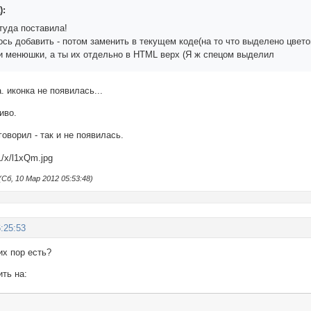
):
туда поставила!
сь добавить - потом заменить в текущем коде(на то что выделено цветом
и менюшки, а ты их отдельно в HTML верх (Я ж спецом выделил
. иконка не появилась...
иво.
говорил - так и не появилась.
Сб, 10 Мар 2012 05:53:48)
:25:53
их пор есть?
ть на: