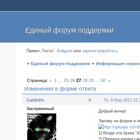
Единый форум поддержки
Привет, Гость!
Войдите
или
зарегистрируйтесь
.
»
Единый форум поддержки
»
Информация серви
Страница:
«
1
…
25
26
27
28
29
…
50
»
Изменения в форме ответа
CatArDo
Пт, 9 Мар 2012 22:
Заслуженный
Добрый вечер!
Захожу на форум и о
1) Везде эта буква "А
2) Пропала кнопка с