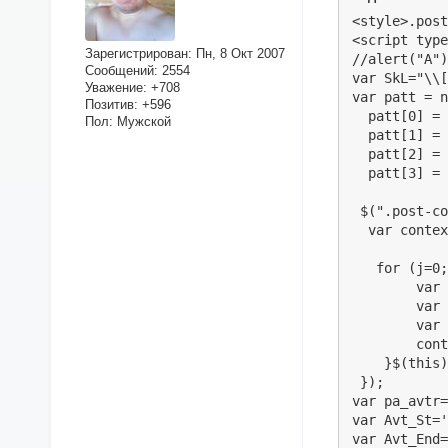
<style>.post
<script type
Зарегистрирован
: Пн, 8 Окт 2007
//alert("A")
Сообщений:
2554
var SkL="\\[
Уважение:
+708
var patt = n
Позитив:
+596
  patt[0] = 
Пол:
Мужской
  patt[1] = 
  patt[2] = 
  patt[3] = 
 $(".post-co
  var contex
   for (j=0;
	var chang = '<legend class="hide ' + patt[j].substring(2,5) + '" >';//alert(chang)

	var EndCh = '</legend>'; 

	var reg_esp  = new RegExp(patt[j],"igm");

	contex=contex.replace(reg_esp,chang + "$1" + EndCh);//alert(contex)

    }$(this)
 });

var pa_avtr=
var Avt_St='
var Avt_End=