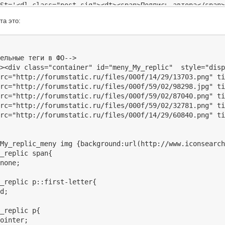
St='<dl class="post-sig"><dt><span>Подпись автора</span>
End='</p></dd></dl>';

та это:
end.hide").each(function (){

s).html();

his).parents(".post").find(".post-author .pa-title")

ельные теги в ФО-->

($(this).hasClass('NIC')==true){$(this).parents(".post")
><div class="container" id="meny_My_replic"  style="disp
($(this).hasClass('STA')==true){$(this).parents(".post")
rc="http://forumstatic.ru/files/000f/14/29/13703.png" ti
($(this).hasClass('AVA')==true){var AVA=$(this).parents(
rc="http://forumstatic.ru/files/000f/59/02/98298.jpg" ti
rc="http://forumstatic.ru/files/000f/59/02/87040.png" ti
($(this).hasClass('SGN')==true){$(this).parents(".post")
rc="http://forumstatic.ru/files/000f/59/02/32781.png" ti
rc="http://forumstatic.ru/files/000f/14/29/60840.png" ti


My_replic_meny img {background:url(http://www.iconsearch
avtrChang-area{position: absolute;right: 1%;top: 43px;}

_replic span{

-cntrAvt img{background: url(http://forumstatic.ru/files
none;

butnew="<td id=\"but-cntrAvt\" title=\"Смена Аватара в с
button-hide").after(butnew);

_replic p::first-letter{

d;

cntrAvt="<div class=\"container\" id=\"avtrChang-area\" 
preAvtrST="<img src=\"";

_replic p{

preAvtrEnd="\" height=\"55\" alt=\"Avatar\" onclick=\"sm
ointer;
