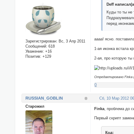
Deff написал(а
Куды то ты не 
Подразумевало
перед иконкам
аааа! ясно. поставила
Зарегистрирован
: Вс, 3 Апр 2011
Сообщений:
618
1-ая иконка встала кр
Уважение:
+16
Позитив:
+129
2-ая, про которую ты 
Отредактировано Finka (
0
RUSSIAN_GOBLIN
Сб, 10 Мар 2012 06
Cтарожил
Finka
, проблема до с
Первый скрипт замени
Код: