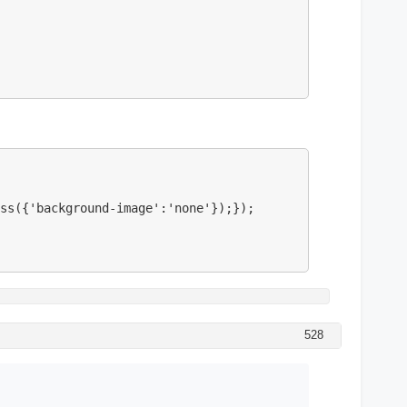
ss({'background-image':'none'});});



528
lick="changeVisibility(\'meny_My_replic\')"/>';

.indexOf("/post.php?fid")!=-1 || document.URL.indexOf("/