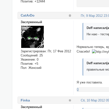
Позитив:
+12444
CatArDo
Пт, 9 Мар 2012 23:
Заслуженный
Deff написал(а
Ни наю - тести
Нормально теперь, в
Зарегистрирован
: Пт, 17 Фев 2012
Спасибо!
Сообщений:
25
Уважение:
0
Deff написал(а
Позитив:
+5
Пол:
Женский
правильные мод
Я уже поставила.
0
Finka
Сб, 10 Мар 2012 05
Заслуженный