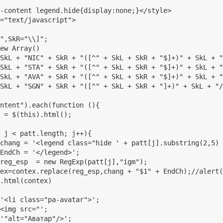
-content legend.hide{display:none;}</style>

="text/javascript">



",SkR="\\]";

ew Array()

SkL + "NIC" + SkR + "([^" + SkL + SkR + "$]+)" + SkL + "
SkL + "STA" + SkR + "([^" + SkL + SkR + "$]+)" + SkL + "
SkL + "AVA" + SkR + "([^" + SkL + SkR + "$]+)" + SkL + "
SkL + "SGN" + SkR + "([^" + SkL + SkR + "]+)" + SkL + "/
ntent").each(function (){

 = $(this).html();

 j < patt.length; j++){

.html(contex)

'<li class="pa-avatar">';

<img src="';

'"alt="Аватар"/>';
