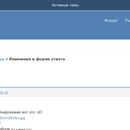
Активные темы
Форум
Уч
са
»
Изменения в форме ответа
25:42
бнаруживаю вот это: оО
"
майлов
(их у меня 2-е)