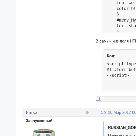
    font-wei
        var 
    color:bl
"http://foru
    }

"http://foru
    #meny_My
"http://foru
    text-sha
"http://foru
    }

"http://foru
    #meny_My
"http://foru
В самый низ поля HT
    border: 
"http://foru
    padding:
"http://foru
    width:50
Код:
"http://foru
    position
"http://foru
<script type
    margin-r
"http://foru
$('#form-but
    right: 1
        "htt
</script>
    top: 43p
        )

    }

        $("#
    </style>
        for(
        $("#
+1
        }

<script>

        </s
Finka
    var str=
Сб, 10 Мар 2012 06
    if(docum
Заслуженный
    $("#keyb
RUSSIAN_GOBL
        $('#
          va
Первый скрипт