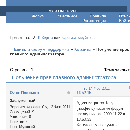
Единый форум поддержки
Активные темы
Форум
Участники
Правила
Поис
Регистрация
Войт
Привет, Гость!
Войдите
или
зарегистрируйтесь
.
»
Единый форум поддержки
»
Корзина
»
Получение прав
главного администратора.
Страница:
1
Тема закрыт
Получение прав главного администратора.
Пн, 14 Фев 2011
Олег Пахомов
16:52:15
Заслуженный
Администратор. IoLy
Зарегистрирован
: Сб, 12 Фев 2011
(профиль) посетил форум
Сообщений:
9
последний раз 2009-11-22 в
Уважение:
0
13:50:33
Позитив:
0
Хотелось бы получить
Пол:
Мужской