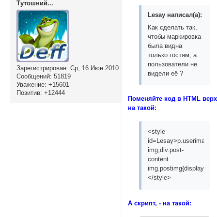
Тутошний...
Lesay написал(а):
Как сделать так,
чтобы маркировка
была видна
только гостям, а
пользователи не
Зарегистрирован
: Ср, 16 Июн 2010
видели её ?
Сообщений:
51819
Уважение:
+15601
Позитив:
+12444
Поменяйте код в HTML вер
на такой:
<style
id=Lesay>p.userimage
img,div.post-
content
img.postimg{display:non
</style>
А скрипт, - на такой: