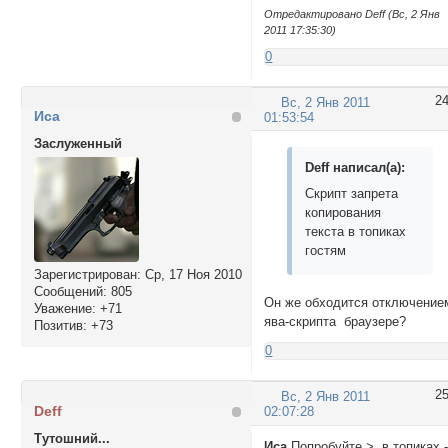
Отредактировано Deff (Вс, 2 Янв
2011 17:35:30)
0
2
Вс, 2 Янв 2011
Иса
01:53:54
Заслуженный
Deff написал(а):
Скрипт запрета
копирования
текста в топиках
гостям
Зарегистрирован
: Ср, 17 Ноя 2010
Сообщений:
805
Он же обходится отключение
Уважение:
+71
ява-скрипта браузере?
Позитив:
+73
0
2
Вс, 2 Янв 2011
Deff
02:07:28
Тутошний...
Иса
Попробуйте > в топиках 