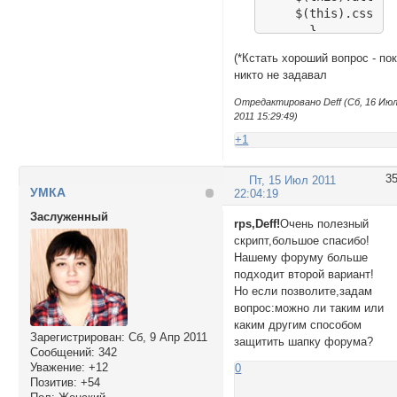
    $(this).css("b
      }

  });

(*Кстать хороший вопрос - по
});

никто не задавал
} else  $("style.#
</script><!-- Коне
Отредактировано Deff (Сб, 16 Ию
2011 15:29:49)
+1
3
Пт, 15 Июл 2011
УМКА
22:04:19
Заслуженный
rps,Deff!
Очень полезный
скрипт,большое спасибо!
Нашему форуму больше
подходит второй вариант!
Но если позволите,задам
вопрос:можно ли таким или
каким другим способом
Зарегистрирован
: Сб, 9 Апр 2011
защитить шапку форума?
Сообщений:
342
Уважение:
+12
0
Позитив:
+54