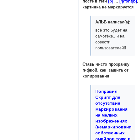
посте в теги
[b
]
...
[/[/font]b]
,
картинка не маркируется
АЛЬБ написал(а):
всё это будет на
самотёке.. и на
совести
пользователей!!
Cтавь чисто прозрачку
гифкой, как защита от
копирования
Поправил
Скрипт для
отсутствия
маркирования
на мелких
изображениях
(немаркирование
собственных
смайлов тоже в