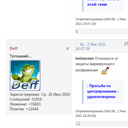
этой теме
Отредактировано Deff (Вс, 2 Янв
2011 23:07:19)
0
2
Вс, 2 Янв 2011
Deff
16:47:09
Тутошний...
lenhenster
Отказался от
защиты маркируещего
изображения
- Просьба по
центрированию -
Зарегистрирован
: Ср, 16 Июн 2010
удовлетворена
Сообщений:
51819
Уважение:
+15601
Позитив:
+12444
Отредактировано Deff (Вс, 2 Янв
2011 22:26:43)
+1