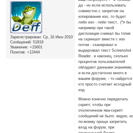
да - но если использовать
совместно с запретом на
копирование изо, то будет
либо изо - либо текст.. (*я бы
например при такой
диспозиции снимал бы топик
Зарегистрирован
: Ср, 16 Июн 2010
на скриншот вместе с изо
Сообщений:
51819
потом - сканировал и
Уважение:
+15601
выдергивал текст Screenshot
Позитив:
+12444
Reader.. и наконец, сколько
процентов пользователей
обладают данными знаниями,
и если достаточно много в
вашем форуме, - то найдется
кто просто считает исходный
код
Можно конечно переделать
скрипт, чтобы при
отключенном ява-скрипт
сообщений не было видно, н
по-моему проще запретить
вход на форум, при
отключенной Джаве,