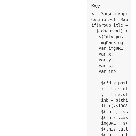
Код:
<!--Защита картинок
<script><!--Mаркир
if(GroupTitle == 'Г
  $(document).read
   $("div.post-con
   imgMarking = "h
   var imgURL

   var x;

   var y;

   var s;

   var inb

    $("div.post-co
    x = this.offset
    y = this.offset
    inb = $(this).
    if ((x>100&&y>
    $(this).css("w
    $(this).css("h
    imgURL = $(thi
    $(this).attr("
    $(this).attr("a