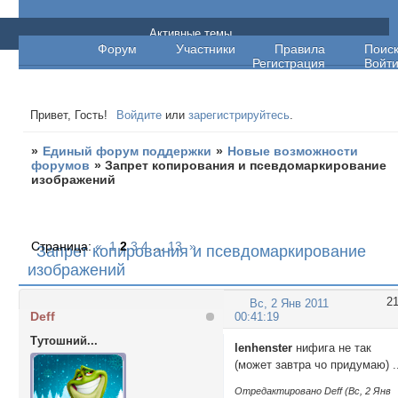
Единый форум поддержки
Активные темы
Форум
Участники
Правила
Поис
Регистрация
Войт
Привет, Гость!
Войдите
или
зарегистрируйтесь
.
»
Единый форум поддержки
»
Новые возможности
форумов
»
Запрет копирования и псевдомаркирование
изображений
Страница:
«
1
2
3
4
…
13
»
Запрет копирования и псевдомаркирование
изображений
2
Вс, 2 Янв 2011
Deff
00:41:19
Тутошний...
lenhenster
нифига не так
(может завтра чо придумаю) .
Отредактировано Deff (Вс, 2 Янв