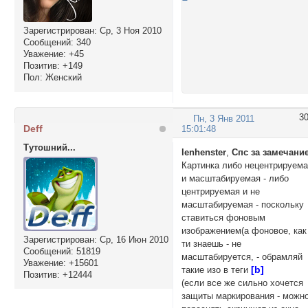
Зарегистрирован
: Ср, 3 Ноя 2010
Сообщений:
340
Уважение:
+45
Позитив:
+149
Пол:
Женский
3
Пн, 3 Янв 2011
Deff
15:01:48
Тутошний...
lenhenster
,
Спс за замечани
Картинка либо нецентрируем
и масштабируемая - либо
центрируемая и не
масштабируемая - поскольку
ставиться фоновым
изображением(а фоновое, как
Зарегистрирован
: Ср, 16 Июн 2010
ти знаешь - не
Сообщений:
51819
масштабируется, - обрамляй
Уважение:
+15601
[
b
]
такие изо в теги
Позитив:
+12444
(если все же сильно хочется
защиты маркирования - можн