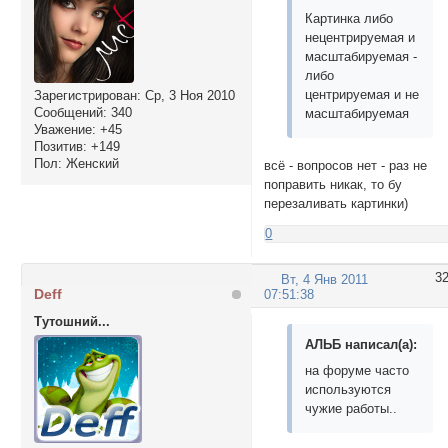
Картинка либо
нецентрируемая и
масштабируемая -
либо
центрируемая и не
Зарегистрирован
: Ср, 3 Ноя 2010
Сообщений:
340
масштабируемая
Уважение:
+45
Позитив:
+149
Пол:
Женский
всё - вопросов нет - раз не
поправить никак, то бу
перезаливать картинки)
0
3
Вт, 4 Янв 2011
Deff
07:51:38
Тутошний...
АЛЬБ написал(а):
на форуме часто
используются
чужие работы..