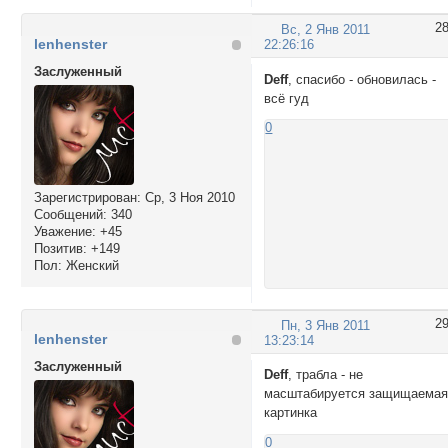
2
Вс, 2 Янв 2011
lenhenster
22:26:16
Заслуженный
Deff
, спасибо - обновилась -
всё гуд
0
Зарегистрирован
: Ср, 3 Ноя 2010
Сообщений:
340
Уважение:
+45
Позитив:
+149
Пол:
Женский
2
Пн, 3 Янв 2011
lenhenster
13:23:14
Заслуженный
Deff
, трабла - не
масштабируется защищаема
картинка
0