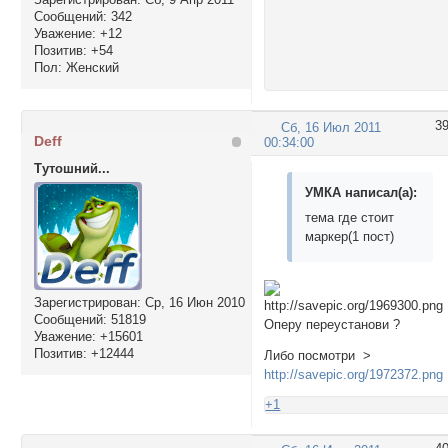
Сообщений:
342
Уважение:
+12
Позитив:
+54
Пол:
Женский
3
Сб, 16 Июл 2011
Deff
00:34:00
Тутошний...
УМКА написал(а):
тема где стоит
маркер(1 пост)
Зарегистрирован
: Ср, 16 Июн 2010
Сообщений:
51819
Оперу переустанови ?
Уважение:
+15601
Позитив:
+12444
Либо посмотри >
http://savepic.org/1972372.png
+1