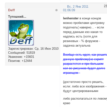
2
Вс, 2 Янв 2011
Deff
01:06:09
Тутошний...
lenhenster
в конце концов
можно пробелами центровку
подогнать( наверно... - если
перед данным изо какая то
надпись есть (хотя для
резиновых - % форумов -
задачка актуальна
Зарегистрирован
: Ср, 16 Июн 2010
Сообщений:
51819
Вообще есть идея, как решит
Уважение:
+15601
данную проблему(но скрипт
Позитив:
+12444
разрастется и при большом
кол-ве рисунков будет долго
играющем -
(достаточно просто решить,
если: либо все изображения -
будут центрированными
либо располагаться по левом
краю