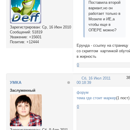
Поставила второй
вариант,но он
работает только в
Мозиле и ИЕ,а
чтобы еще в
Зарегистрирован
: Ср, 16 Июн 2010
ОПЕРЕ можно?
Сообщений:
51819
Уважение:
+15601
Позитив:
+12444
Ерунда - ссылку на страницу
со скриптом картинкой обуто
в жирность
0
3
Сб, 16 Июл 2011
УМКА
00:18:39
Заслуженный
форум
тема где стоит маркер
(1 пост)
0
Зарегистрирован
: Сб, 9 Апр 2011