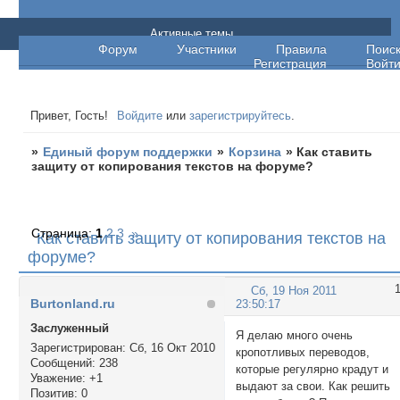
Единый форум поддержки
Активные темы
Форум
Участники
Правила
Поис
Регистрация
Войт
Привет, Гость!
Войдите
или
зарегистрируйтесь
.
»
Единый форум поддержки
»
Корзина
»
Как ставить
защиту от копирования текстов на форуме?
Страница:
1
2
3
»
Как ставить защиту от копирования текстов на
форуме?
Сб, 19 Ноя 2011
Burtonland.ru
23:50:17
Заслуженный
Я делаю много очень
Зарегистрирован
: Сб, 16 Окт 2010
кропотливых переводов,
Сообщений:
238
которые регулярно крадут и
Уважение:
+1
выдают за свои. Как решить
Позитив:
0