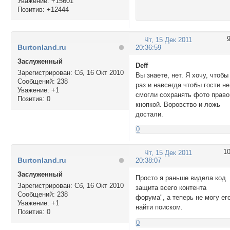
Уважение:
+15601
Позитив:
+12444
Чт, 15 Дек 2011
Burtonland.ru
20:36:59
Заслуженный
Deff
Зарегистрирован
: Сб, 16 Окт 2010
Вы знаете, нет. Я хочу, чтобы
Сообщений:
238
раз и навсегда чтобы гости не
Уважение:
+1
смогли сохранять фото право
Позитив:
0
кнопкой. Воровство и ложь
достали.
0
1
Чт, 15 Дек 2011
Burtonland.ru
20:38:07
Заслуженный
Просто я раньше видела код
Зарегистрирован
: Сб, 16 Окт 2010
защита всего контента
Сообщений:
238
форума", а теперь не могу ег
Уважение:
+1
найти поиском.
Позитив:
0
0