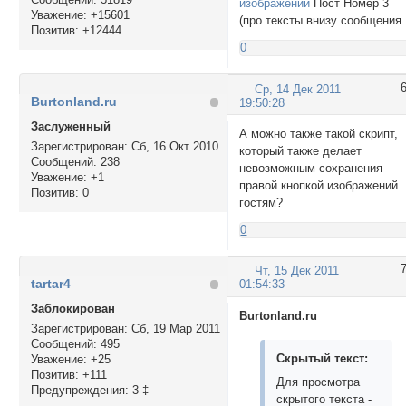
изображений
Пост Номер 3
Уважение:
+15601
(про тексты внизу сообщения
Позитив:
+12444
0
Ср, 14 Дек 2011
Burtonland.ru
19:50:28
Заслуженный
А можно также такой скрипт,
Зарегистрирован
: Сб, 16 Окт 2010
который также делает
Сообщений:
238
невозможным сохранения
Уважение:
+1
правой кнопкой изображений
Позитив:
0
гостям?
0
Чт, 15 Дек 2011
tartar4
01:54:33
Заблокирован
Burtonland.ru
Зарегистрирован
: Сб, 19 Мар 2011
Сообщений:
495
Скрытый текст:
Уважение:
+25
Позитив:
+111
Для просмотра
Предупреждения:
3 ‡
скрытого текста -