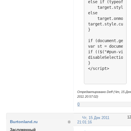
else if (typeof ta
    target.style.M
else

    target.onmouse
target.style.curso
}

if (document.getEl
var st = document.
if (($("#pun-viewt
disableSelection(d
}

</script>
Отредактировано Deff (Чт, 15 Де
2011 20:57:02)
0
1
Чт, 15 Дек 2011
Burtonland.ru
21:01:16
Заслуженный