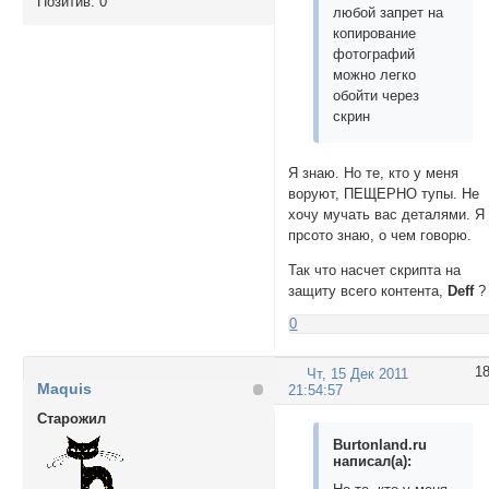
Позитив:
0
любой запрет на
копирование
фотографий
можно легко
обойти через
скрин
Я знаю. Но те, кто у меня
воруют, ПЕЩЕРНО тупы. Не
хочу мучать вас деталями. Я
прсото знаю, о чем говорю.
Так что насчет скрипта на
защиту всего контента,
Deff
?
0
1
Чт, 15 Дек 2011
Maquis
21:54:57
Cтарожил
Burtonland.ru
написал(а):