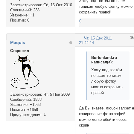
Хожу под гостём по всем
Зарегистрирован
: Сб, 16 Окт 2010
топикам любую фотку можно
Сообщений:
238
сохранить правой
Уважение:
+1
Позитив:
0
0
1
Чт, 15 Дек 2011
Maquis
21:44:14
Cтарожил
Burtonland.ru
написал(а):
Хожу под гостём
по всем топикам
любую фотку
можно сохранить
правой
Зарегистрирован
: Чт, 5 Ноя 2009
Сообщений:
1938
Уважение:
+1963
Да Вы знаете, любой запрет 
Позитив:
+1658
копирование фотографий
Предупреждения:
‡
можно легко обойти через
скрин