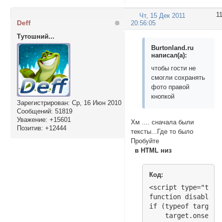
1
Чт, 15 Дек 2011
Deff
20:56:05
Тутошний...
Burtonland.ru
написал(а):
чтобы гости не
смогли сохранять
фото правой
кнопкой
Зарегистрирован
: Ср, 16 Июн 2010
Сообщений:
51819
Уважение:
+15601
Хм .... сначала были
Позитив:
+12444
тексты...Где то было
Пробуйте
в HTML низ
Код:
<script type="text
function disableSe
if (typeof target.
    target.onselec