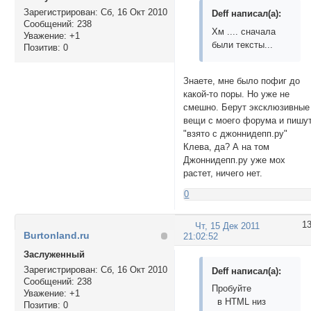
Зарегистрирован
: Сб, 16 Окт 2010
Deff написал(а):
Сообщений:
238
Хм .... сначала
Уважение:
+1
были тексты...
Позитив:
0
Знаете, мне было пофиг до
какой-то поры. Но уже не
смешно. Берут эксклюзивные
вещи с моего форума и пишу
"взято с джоннидепп.ру"
Клева, да? А на том
Джоннидепп.ру уже мох
растет, ничего нет.
0
1
Чт, 15 Дек 2011
Burtonland.ru
21:02:52
Заслуженный
Зарегистрирован
: Сб, 16 Окт 2010
Deff написал(а):
Сообщений:
238
Пробуйте
Уважение:
+1
в HTML низ
Позитив:
0