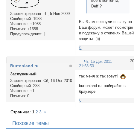
всего контента,
Deff ?
Зарегистрирован
: Чт, 5 Ноя 2009
Сообщений:
1938
Вы бы мне кинули ссылку на
Уважение:
+1963
Ваш форум, может посмотрю
Позитив:
+1658
и подскажу о степенях Вашей
Предупреждения:
‡
защиты...)))
0
2
Чт, 15 Дек 2011
Burtonland.ru
21:58:50
Заслуженный
так меня ж так зовут!
Зарегистрирован
: Сб, 16 Окт 2010
Сообщений:
238
burtonland.ru набирайте в
Уважение:
+1
браузере
Позитив:
0
0
Страница:
1
2
3
»
Похожие темы