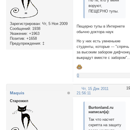
Но те, кто у меня
воруют,
ПЕЩЕРНО тупы.
Зарегистрирован
: Чт, 5 Ноя 2009
Пещерно тупы в Интернете
Сообщений:
1938
обычно доктора наук
Уважение:
+1963
Позитив:
+1658
Но у них есть умненькие
Предупреждения:
‡
студенты, которые --- "спрячь
за высоким забором дифчонку
выкрадут вместе с забором"..
0
1
Чт, 15 Дек 2011
Maquis
21:56:11
Cтарожил
Burtonland.ru
написал(а):
Так что насчет
скрипта на защиту