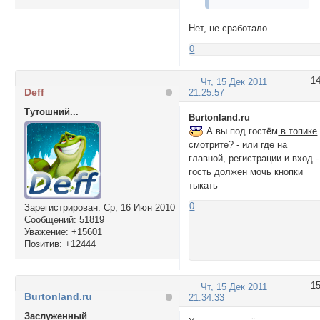
Нет, не сработало.
0
1
Чт, 15 Дек 2011
Deff
21:25:57
Тутошний...
Burtonland.ru
А вы под гостём
в топике
смотрите? - или где на
главной, регистрации и вход -
гость должен мочь кнопки
тыкать
0
Зарегистрирован
: Ср, 16 Июн 2010
Сообщений:
51819
Уважение:
+15601
Позитив:
+12444
1
Чт, 15 Дек 2011
Burtonland.ru
21:34:33
Заслуженный