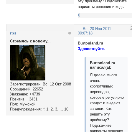
эту проблему? Подскажите
варианты решения и коды.
0
Вс, 20 Ноя 2011
rps
00:07:18
Стремясь к новому...
Burtonland.ru
Здравствуйте.
Burtonland.ru
написал(а):
Я делаю много
очень
Зарегистрирован
: Вс, 12 Окт 2008
кропотливых
Сообщений:
22652
переводов,
Уважение:
+4739
которые регулярно
Позитив:
+3431
крадут и выдают
Пол:
Мужской
за свои. Как
Предупреждения:
‡ 1. 2. 3. ... 10!
решить эту
проблему?
Подскажите
варианты решения