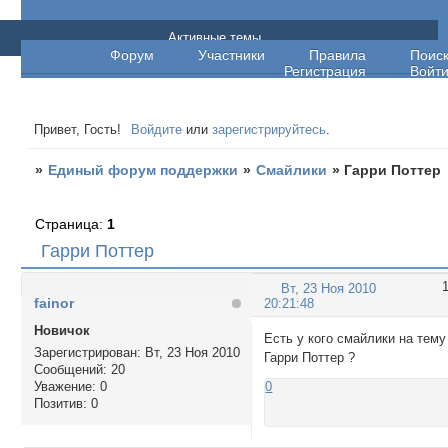
Единый форум поддержки
Активные темы
Форум
Участники
Правила
Поис
Регистрация
Войт
Привет, Гость!
Войдите
или
зарегистрируйтесь
.
»
Единый форум поддержки
»
Смайлики
»
Гарри Поттер
Страница:
1
Гарри Поттер
Вт, 23 Ноя 2010
fainor
20:21:48
Новичок
Есть у кого смайлики на тему
Зарегистрирован
: Вт, 23 Ноя 2010
Гарри Поттер ?
Сообщений:
20
Уважение:
0
0
Позитив:
0