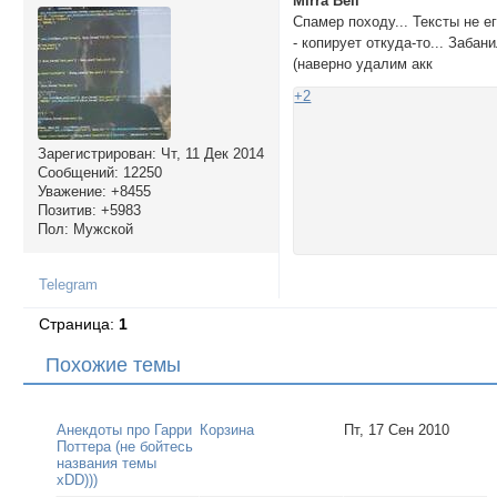
Mirra Bell
Спамер походу... Тексты не е
- копирует откуда-то... Забан
(наверно удалим акк
+2
Зарегистрирован
: Чт, 11 Дек 2014
Сообщений:
12250
Уважение:
+8455
Позитив:
+5983
Пол:
Мужской
Telegram
Страница:
1
Похожие темы
Анекдоты про Гарри
Корзина
Пт, 17 Сен 2010
Поттера (не бойтесь
названия темы
xDD)))