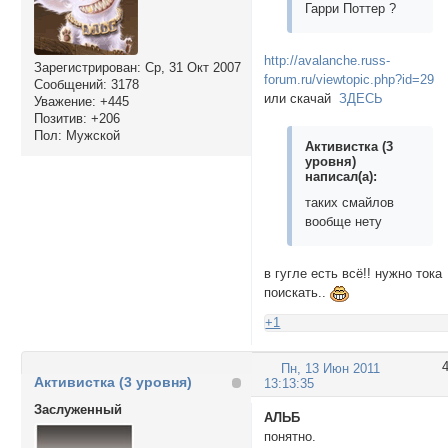
Гарри Поттер ?
http://avalanche.russ-
Зарегистрирован
: Ср, 31 Окт 2007
forum.ru/viewtopic.php?id=29
Сообщений:
3178
или скачай
ЗДЕСЬ
Уважение:
+445
Позитив:
+206
Пол:
Мужской
Активистка (3
уровня)
написал(а):
таких смайлов
вообще нету
в гугле есть всё!! нужно тока
поискать..
+1
Пн, 13 Июн 2011
Активистка (3 уровня)
13:13:35
Заслуженный
АЛЬБ
понятно.