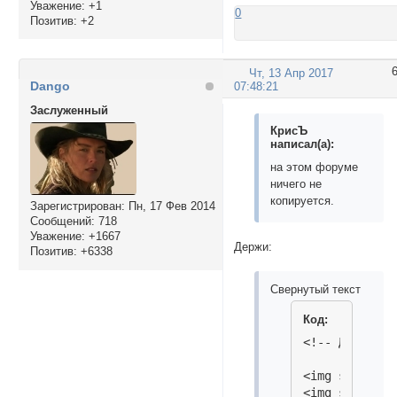
Уважение:
+1
0
Позитив:
+2
Чт, 13 Апр 2017
Dango
07:48:21
Заслуженный
КрисЪ
написал(а):
на этом форуме
ничего не
копируется.
Зарегистрирован
: Пн, 17 Фев 2014
Сообщений:
718
Уважение:
+1667
Держи:
Позитив:
+6338
Свернутый текст
Код:
<!-- Дополнит
<img src="htt
<img src="htt