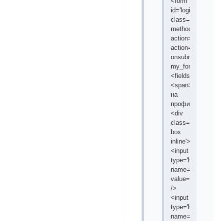
<form
id='login'
class='container'
method='post'
action='login.php
action=in'
onsubmit='return
my_form(this)'>
<fieldset>
<span>Форум
на
профилактике</
<div
class='fs-
box
inline'>
<input
type='hidden'
name='form_sent'
value='1'
/>
<input
type='hidden'
name='redirect_ur