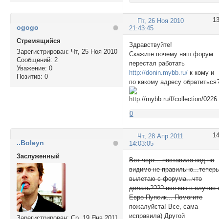
1
Пт, 26 Ноя 2010
ogogo
21:43:45
Стремящийся
Здравствуйте!
Зарегистрирован
: Чт, 25 Ноя 2010
Скажите почему наш форум
Сообщений:
2
перестал работать
Уважение:
0
http://donin.mybb.ru/
к кому и
Позитив:
0
по какому адресу обратиться
0
1
Чт, 28 Апр 2011
..Boleyn
14:03:05
Заслуженный
Вот черт... поставила код но
видимо не правильно...тепер
вылетаю с форума...что
делать???? все как в случае 
Евро Пупсик... Помогите
пожалуйста!
Все, сама
исправила) Другой
Зарегистрирован
: Ср, 19 Янв 2011