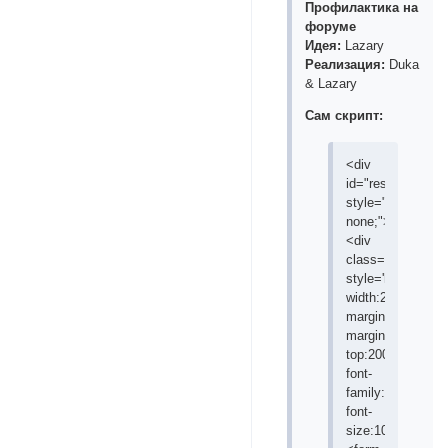
Профилактика на
форуме
Идея:
Lazary
Реализация:
Duka
& Lazary
Сам скрипт:
<div
id="resplash"
style="display:
none;">
<div
class='formal'
style='height:200
width:200px;
margin:auto;
margin-
top:200px;
font-
family:tahoma;
font-
size:10px;'>