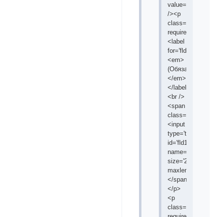
value='/'
/><p
class='inputfield
required'>
<label
for='fld1'>Имя
<em>
(Обязательно)
</em>
</label>
<br />
<span
class='input'>
<input
type='text'
id='fld1'
name='req_usern
size='25'
maxlength='25'/>
</span>
</p>
<p
class='inputfield
required'>