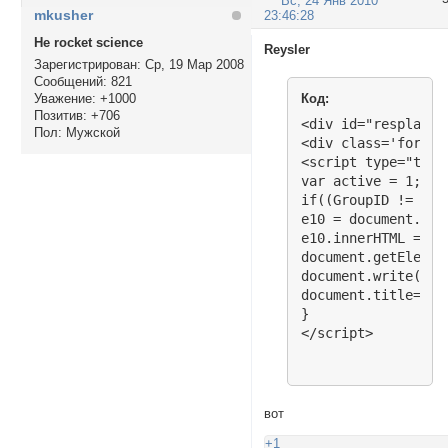
Вс, 24 Янв 2010
mkusher
23:46:28
Не rocket science
Reysler
Зарегистрирован
: Ср, 19 Мар 2008
Сообщений:
821
Уважение:
+1000
Код:
Позитив:
+706
<div id="resplash"
Пол:
Мужской
<div class='formal
<script type="text
var active = 1;

if((GroupID != 1 |
e10 = document.cre
e10.innerHTML = do
document.getElemen
document.write("<s
document.title= 'Ф
}

</script>
вот
+1