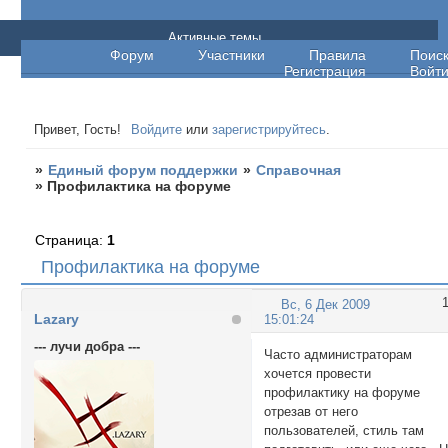
Единый форум поддержки
Активные темы
Форум
Участники
Правила
Поис
Регистрация
Войт
Привет, Гость!
Войдите
или
зарегистрируйтесь
.
»
Единый форум поддержки
»
Справочная
»
Профилактика на форуме
Страница:
1
Профилактика на форуме
Вс, 6 Дек 2009
Lazary
15:01:24
--- лучи добра ---
Часто администраторам
хочется провести
профилактику на форуме
отрезав от него
пользователей, стиль там