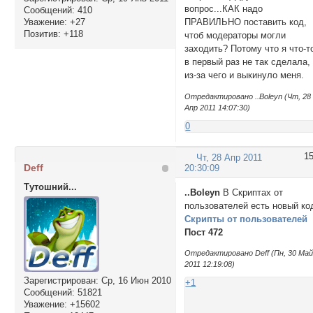
вопрос...КАК надо
Сообщений:
410
ПРАВИЛЬНО поставить код,
Уважение:
+27
Позитив:
+118
чтоб модераторы могли
заходить? Потому что я что-т
в первый раз не так сделала,
из-за чего и выкинуло меня.
Отредактировано ..Boleyn (Чт, 28
Апр 2011 14:07:30)
0
1
Чт, 28 Апр 2011
Deff
20:30:09
Тутошний...
..Boleyn
В Скриптах от
пользователей есть новый ко
Скрипты от пользователей
Пост 472
Отредактировано Deff (Пн, 30 Ма
2011 12:19:08)
Зарегистрирован
: Ср, 16 Июн 2010
+1
Сообщений:
51821
Уважение:
+15602