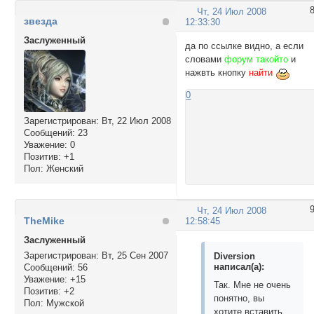
Чт, 24 Июл 2008
звезда
12:33:30
Заслуженный
да по ссылке видно, а если
словами
форум такойто
и
нажвть кнопку
найти
0
Зарегистрирован
: Вт, 22 Июл 2008
Сообщений:
23
Уважение:
0
Позитив:
+1
Пол:
Женский
Чт, 24 Июл 2008
TheMike
12:58:45
Заслуженный
Зарегистрирован
: Вт, 25 Сен 2007
Diversion
написал(а):
Сообщений:
56
Уважение:
+15
Так. Мне не очень
Позитив:
+2
понятно, вы
Пол:
Мужской
хотите вставить