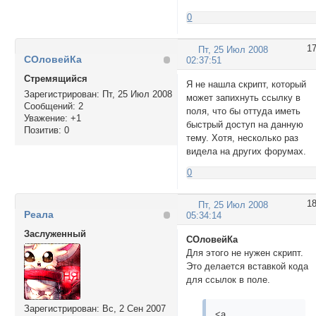
0
1
Пт, 25 Июл 2008
СОловейКа
02:37:51
Стремящийся
Я не нашла скрипт, который
Зарегистрирован
: Пт, 25 Июл 2008
может запихнуть ссылку в
Сообщений:
2
поля, что бы оттуда иметь
Уважение:
+1
быстрый доступ на данную
Позитив:
0
тему. Хотя, несколько раз
видела на других форумах.
0
1
Пт, 25 Июл 2008
Реала
05:34:14
Заслуженный
СОловейКа
Для этого не нужен скрипт.
Это делается вставкой кода
для ссылок в поле.
Зарегистрирован
: Вс, 2 Сен 2007
<a