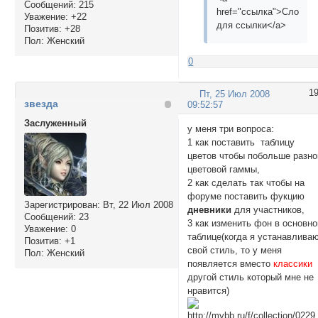
Сообщений:
215
href="ссылка">Слово
Уважение:
+22
для ссылки</a>
Позитив:
+28
Пол:
Женский
0
1
Пт, 25 Июл 2008
звезда
09:52:57
Заслуженный
у меня три вопроса:
1 как поставить таблицу
цветов чтобы побольше разно
цветовой гаммы,
2 как сделать так чтобы на
форуме поставить фукцию
Зарегистрирован
: Вт, 22 Июл 2008
дневники
для участников,
Сообщений:
23
3 как изменить фон в основно
Уважение:
0
таблице(когда я устанавлива
Позитив:
+1
свой стиль, то у меня
Пол:
Женский
появляется вместо
классики
другой стиль который мне не
нравится)