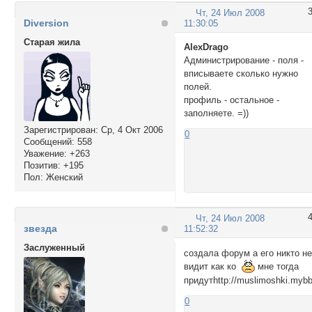
Чт, 24 Июл 2008
Diversion
11:30:05
Старая жила
AlexDrago
Администрирование - поля -
вписываете сколько нужно
полей.
профиль - остальное -
заполняете. =))
Зарегистрирован
: Ср, 4 Окт 2006
0
Сообщений:
558
Уважение:
+263
Позитив:
+195
Пол:
Женский
Чт, 24 Июл 2008
звезда
11:52:32
Заслуженный
создала форум а его никто н
видит как ко
мне тогда
придутhttp://muslimoshki.mybb
0