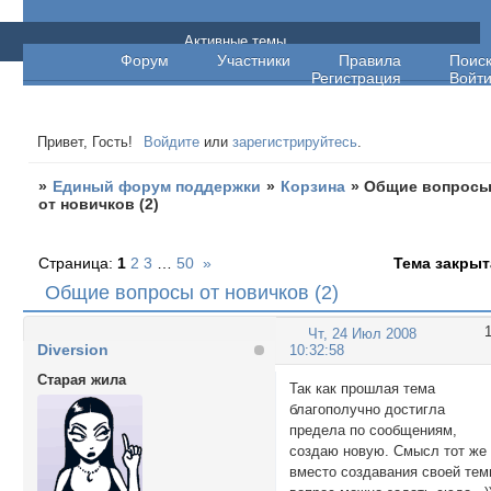
Единый форум поддержки
Активные темы
Форум
Участники
Правила
Поис
Регистрация
Войт
Привет, Гость!
Войдите
или
зарегистрируйтесь
.
»
Единый форум поддержки
»
Корзина
»
Общие вопрос
от новичков (2)
Страница:
1
2
3
…
50
»
Тема закрыт
Общие вопросы от новичков (2)
Чт, 24 Июл 2008
Diversion
10:32:58
Старая жила
Так как прошлая тема
благополучно достигла
предела по сообщениям,
создаю новую. Смысл тот же 
вместо создавания своей те