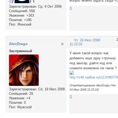
вопрос можно задать сюда =))
Зарегистрирован
: Ср, 4 Окт 2006
0
Сообщений:
558
Уважение:
+263
Позитив:
+195
Пол:
Женский
Чт, 24 Июл 2008
AlexDrago
11:22:02
Заслуженный
У меня такой вопрос как
добавить еще одну строчьку
под аватар, дайте код или
скажите возможно ли такое ?
Отредактировано AlexDrago (Чт,
Зарегистрирован
: Сб, 19 Июл 2008
24 Июл 2008 11:23:10)
Сообщений:
29
0
Уважение:
+4
Позитив:
0
Пол:
Мужской