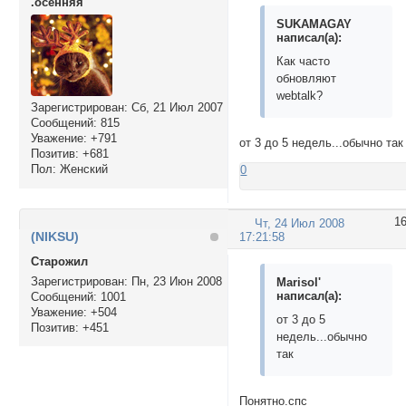
.осенняя
SUKAMAGAY
написал(а):
Как часто
обновляют
webtalk?
Зарегистрирован
: Сб, 21 Июл 2007
Сообщений:
815
Уважение:
+791
от 3 до 5 недель...обычно так
Позитив:
+681
Пол:
Женский
0
1
Чт, 24 Июл 2008
(NIKSU)
17:21:58
Cтарожил
Зарегистрирован
: Пн, 23 Июн 2008
Marisol'
написал(а):
Сообщений:
1001
Уважение:
+504
от 3 до 5
Позитив:
+451
недель...обычно
так
Понятно.спс