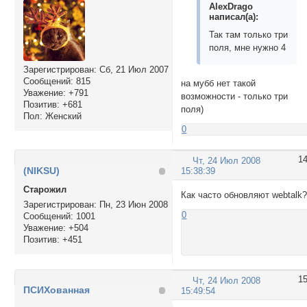
AlexDrago
написал(а):
Так там только три
поля, мне нужно 4
Зарегистрирован
: Сб, 21 Июл 2007
Сообщений:
815
на мубб нет такой
Уважение:
+791
возможности - только три
Позитив:
+681
поля)
Пол:
Женский
0
1
Чт, 24 Июл 2008
(NIKSU)
15:38:39
Cтарожил
Как часто обновляют webtalk
Зарегистрирован
: Пн, 23 Июн 2008
0
Сообщений:
1001
Уважение:
+504
Позитив:
+451
1
Чт, 24 Июл 2008
ПСИХованная
15:49:54