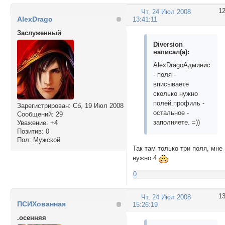
1
Чт, 24 Июл 2008
AlexDrago
13:41:11
Заслуженный
Diversion
написал(а):
AlexDragoАдминистрир
- поля -
вписываете
сколько нужно
полей.профиль -
Зарегистрирован
: Сб, 19 Июл 2008
остальное -
Сообщений:
29
заполняете. =))
Уважение:
+4
Позитив:
0
Пол:
Мужской
Так там только три поля, мне
нужно 4
0
1
Чт, 24 Июл 2008
ПСИХованная
15:26:19
.осенняя