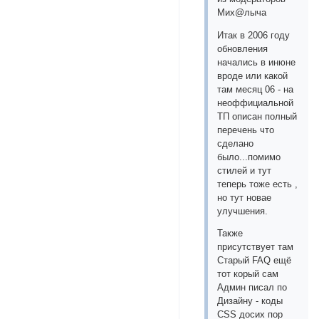
Мих@лыча
Итак в 2006 году
обновления
начались в инюне
вроде или какой
там месяц 06 - на
неоффициальной
ТП описан полный
перечень что
сделано
было...помимо
стилей и тут
теперь тоже есть ,
но тут новае
улучшения.
Также
присутствует там
Старый FAQ ещё
тот корый сам
Админ писал по
Дизайну - коды
CSS досих пор