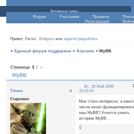
Единый форум поддержки
Активные темы
Форум
Участники
Правила
Поис
Регистрация
Войт
Привет, Гость!
Войдите
или
зарегистрируйтесь
.
»
Единый форум поддержки
»
Корзина
»
MyBB
Страница:
1
2
»
MyBB
Вс, 18 Май 2008
Timon
16:03:41
Cтарожил
Мне стало интересно, а каког
числа начал функционироват
наш MyBB? Хочется узнать
историю MyBB...
0