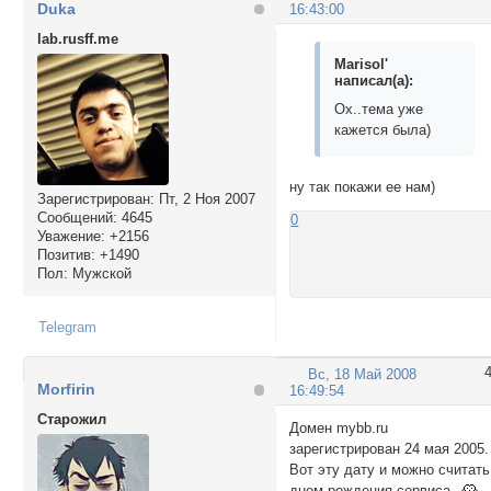
Duka
16:43:00
lab.rusff.me
Marisol'
написал(а):
Ох..тема уже
кажется была)
ну так покажи ее нам)
Зарегистрирован
: Пт, 2 Ноя 2007
Сообщений:
4645
0
Уважение:
+2156
Позитив:
+1490
Пол:
Мужской
Telegram
Вс, 18 Май 2008
Morfirin
16:49:54
Cтарожил
Домен mybb.ru
зарегистрирован 24 мая 2005.
Вот эту дату и можно считать
днем рождения сервиса.