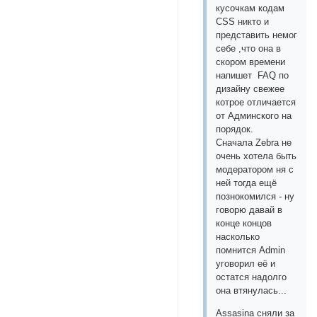
кусочкам кодам
СSS никто и
представить немог
себе ,что она в
скором времени
напишет FAQ по
дизайну свежее
котрое отличается
от Админского на
порядок.
Сначала Zebra не
очень хотела быть
модератором ня с
ней тогда ещё
познокомился - ну
говорю давай в
конце концов
насколько
помнится Admin
уговорил её и
остатся надолго
она втянулась...
Assasina сняли за