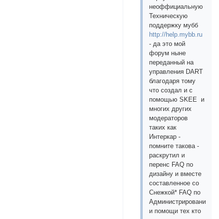
неоффициальную
Техническую
поддержку мубб
http://help.mybb.ru
- да это мой
форум ныне
переданный на
управления DART
благодаря тому
что создал и с
помощью SKEE и
многих других
модераторов
таких как
Интеркар -
помните такова -
раскрутил и
перенс FAQ по
дизайну и вместе
составленное со
Снежкой* FAQ по
Администрированию
и помощи тех кто