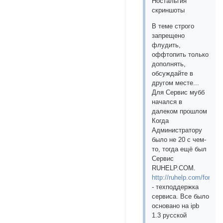
Ностальгия
скриншоты
В теме строго
запрещено
флудить,
оффтопить только
дополнять,
обсуждайте в
другом месте...
Для Сервис мубб
начался в
далеком прошлом
Когда
Администратору
было не 20 с чем-
то, тогда ещё был
Сервис
RUHELP.COM.
http://ruhelp.com/forums
- техподдержка
сервиса. Все было
основано на ipb
1.3 русской