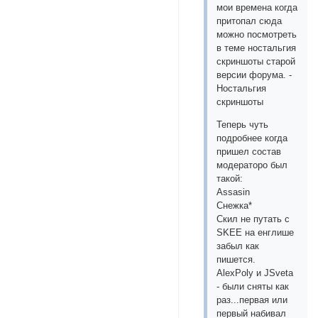
мои времена когда
притопал сюда
можно посмотреть
в теме ностальгия
скриншоты старой
версии форума. -
Ностальгия
скриншоты
Теперь чуть
подробнее когда
пришел состав
модераторо был
такой:
Assasin
Снежка*
Скил не путать с
SKEE на енглише
забыл как
пишется.
AlexPoly и JSveta
- были сняты как
раз...первая или
первый набивал