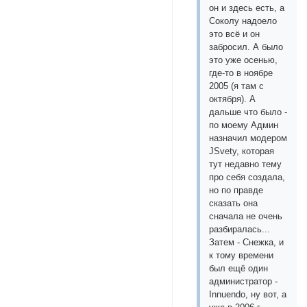
он и здесь есть, а
Соколу надоело
это всё и он
забросил. А было
это уже осенью,
где-то в ноябре
2005 (я там с
октября). А
дальше что было -
по моему Админ
назначил модером
JSvetу, которая
тут недавно тему
про себя создала,
но по правде
сказать она
сначала не очень
разбиралась...
Затем - Снежка, и
к тому времени
был ещё один
администратор -
Innuendo, ну вот, а