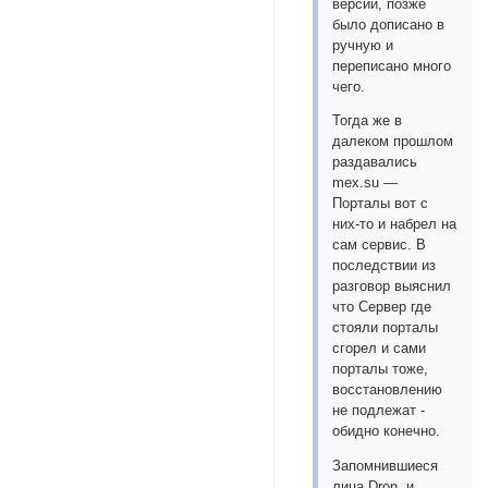
версии, позже
было дописано в
ручную и
переписано много
чего.
Тогда же в
далеком прошлом
раздавались
mex.su —
Порталы вот с
них-то и набрел на
сам сервис. В
последствии из
разговор выяснил
что Сервер где
стояли порталы
сгорел и сами
порталы тоже,
восстановлению
не подлежат -
обидно конечно.
Запомнившиеся
лица Dron и