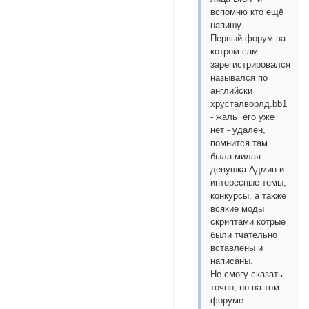
вспомню кто ещё
напишу.
Первый форум на
котром сам
зарегистрировался
назывался по
английски
хрусталворлд.bb1
- жаль его уже
нет - удален,
помнится там
была милая
девушка Админ и
интересные темы,
конкурсы, а также
всякие моды
скриптами котрые
были тчательно
вставлены и
написаны.
Не смогу сказать
точно, но на том
форуме