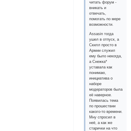
читать форум -
вникать и
отвечать,
помогать по мере
возможности.
Аssasin тогда
ушел в отпуск, а
Скилл просто в
Армии служил
ему было некогда,
а Снежка*
уставала как
понимаю,
инициатива о
наборе
модераторов была
её наверное.
Появилась тема
по прошествии
какого-то времени.
Мну спросил в
неё, а как же
старички на что