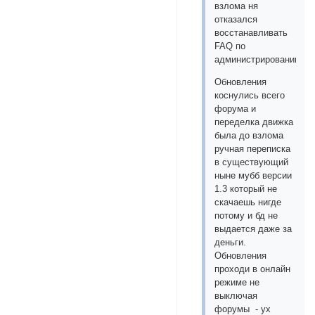
взлома ня
отказался
восстанавливать
FAQ по
администрированию.
Обновления
коснулись всего
форума и
переделка движка
была до взлома
ручная переписка
в существующий
ныне мубб версии
1.3 который не
скачаешь нигде
потому и бд не
выдается даже за
деньги.
Обновления
проходи в онлайн
режиме не
выключая
форумы - ух