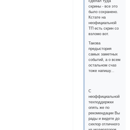
сделал туда
скрины - все это
было сохранено.
Кстате на
неофициальной
ТП есть скрин со
взломо вот.
Такова
предыстория
самых заметных
событий, а о всем
остальном счаз
тоже напишу...
С
неоффициальной
техподдержки
опять же по
рекомендации Вы
рады и видете до
сихпор отличного
из модераторов