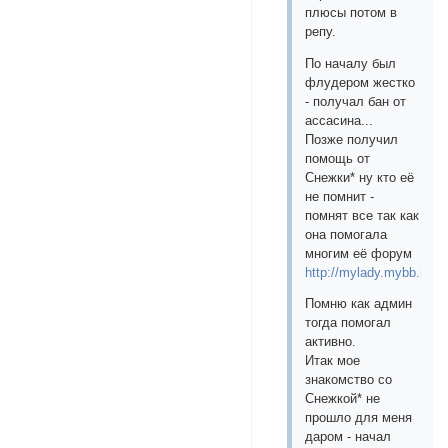
плюсы потом в
репу.
По началу был
флудером жестко
- получал бан от
ассасина...
Позже получил
помощь от
Снежки* ну кто её
не помнит -
помнят все так как
она помогала
многим её форум
http://mylady.mybb.ru
Помню как админ
тогда помогал
активно.
Итак мое
знакомство со
Снежкой* не
прошло для меня
даром - начал