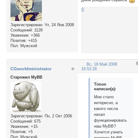
0
Зарегистрирован
: Чт, 24 Янв 2008
Сообщений:
1128
Уважение:
+366
Позитив:
+415
Пол:
Мужской
Вс, 18 Май 2008
CGworldministrator
16:53:28
Старожил MyBB
Timon
написал(а):
Мне стало
интересно, а
какого числа
начал
Зарегистрирован
: Пн, 2 Окт 2006
функционировать
Сообщений:
675
наш MyBB?
Уважение:
+15
Позитив:
+5
Хочется узнать
Пол:
Мужской
историю MyBB...