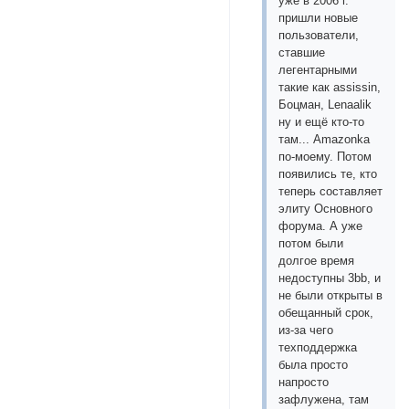
уже в 2006 г.
пришли новые
пользователи,
ставшие
легентарными
такие как assissin,
Боцман, Lenaalik
ну и ещё кто-то
там... Amazonka
по-моему. Потом
появились те, кто
теперь составляет
элиту Основного
форума. А уже
потом были
долгое время
недоступны 3bb, и
не были открыты в
обещанный срок,
из-за чего
техподдержка
была просто
напросто
зафлужена, там