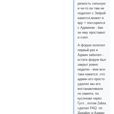
резкость сильную
и че-то он там не
поделил с Зеброй
кажется,может и
вру + поссорился
с Админом - бан
он ему проставил
и снял.
А форум полетел
первый раз и
Админ заболел -
кстате форум был
закрыт ровно
неделю - мне все-
таки кажется ,что
админ его просто
удалил мы его
востанавливали
по памяти, по
кусочкам через
Гугл , потом Zebra
сделал FAQ по
Дизайну и Админ