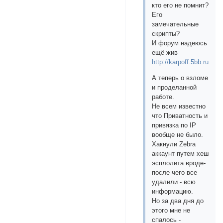
кто его не помнит?
Его
замечательные
скрипты?
И форум надеюсь
ещё жив
http://karpoff.5bb.ru
А теперь о взломе
и проделанной
работе.
Не всем известно
что Приватность и
привязка по IP
вообще не было.
Хакнули Zebra
аккаунт путем хеш
эсплолита вроде-
после чего все
удалили - всю
информацию.
Но за два дня до
этого мне не
спалось -