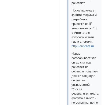
работают.
После взлома в
защите форума и
разработке
привязки по IP
участвовал [sL1p]
с Античата с
которого кстати
нас и сломали.
http://antichat.ru
Народ
поговаривает что
он до сих пор
работает на
сервис и получает
деньги защищая
сервис от
уязвимостей.
**после
очередного полета
форума в ничто -
не вспомню, но не