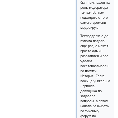
был приглашен на
роль модератора
так как Вы нам
подходите с того
самого времени
модерирую.
Техподдержка до
взлома падала
ещё раз, а может
просто админ
разозлился и все
удалил -
восстанавливали
по памяти.
История Zebra
вообще уникальна
- пришла
девущшка по
задавала
вопросы. а потом
начала разбирать
по тихоньку
форум по