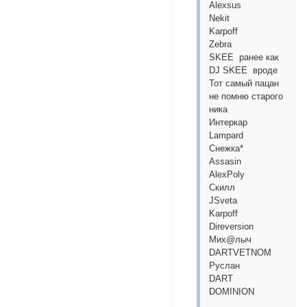
Alexsus
Nekit
Karpoff
Zebra
SKEE ранее как
DJ SKEE вроде
Тот самый пацан
не помню старого
ника
Интеркар
Lampard
Снежка*
Assasin
AlexPoly
Cкилл
JSveta
Karpoff
Direversion
Мих@лыч
DARTVETNOM
Руслан
DART
DOMINION