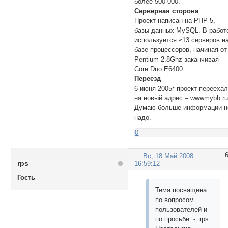
более 500 000.
Серверная сторона
Проект написан на PHP 5,
базы данных MySQL. В работ
используется ≈13 серверов н
базе процессоров, начиная от
Pentium 2.8Ghz заканчивая
Core Duo E6400.
Переезд
6 июня 2005г проект перееха
на новый адрес – wwwmybb.ru
Думаю больше информации н
надо.
0
Вс, 18 Май 2008
rps
16:59:12
Гость
Тема посвящена
по вопросом
пользователей и
по просьбе - rps