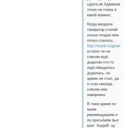
сдела её Админом
точно не скажу в
какой момент.
Когда вводили
генератор стилей
ночью поздно мне
плохо спалось...
http://mybb.ru/generator
кстатет он не
совсем ещё
доделан,что-то
ещё обещалось
доделать, но
админ не стал, да
и счаз некогда
совсем ему
навярняка.
В тоже время по
моим
рекомендациям и
по просьбабм был
взят Karpoff ну