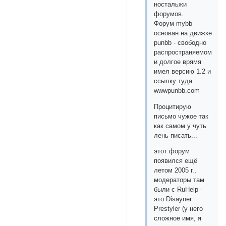
ностальжи
форумов.
Форум mybb
основан на движке
punbb - свободно
распространяемом
и долгое врямя
имел версию 1.2 и
ссылку туда
wwwpunbb.com
Процитирую
письмо чужое так
как самом у чуть
лень писать...
этот форум
появился ещё
летом 2005 г.,
модераторы там
были с RuHelp -
это Disayner
Prestyler (у него
сложное имя, я