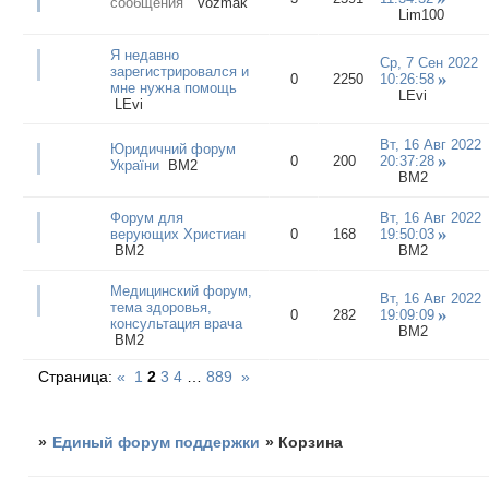
сообщения"
vozmak
Lim100
Я недавно
Ср, 7 Сен 2022
зарегистрировался и
0
2250
10:26:58
мне нужна помощь
LEvi
LEvi
Вт, 16 Авг 2022
Юридичний форум
0
200
20:37:28
України
BM2
BM2
Форум для
Вт, 16 Авг 2022
верующих Христиан
0
168
19:50:03
BM2
BM2
Медицинский форум,
Вт, 16 Авг 2022
тема здоровья,
0
282
19:09:09
консультация врача
BM2
BM2
Страница:
«
1
2
3
4
…
889
»
»
Единый форум поддержки
»
Корзина