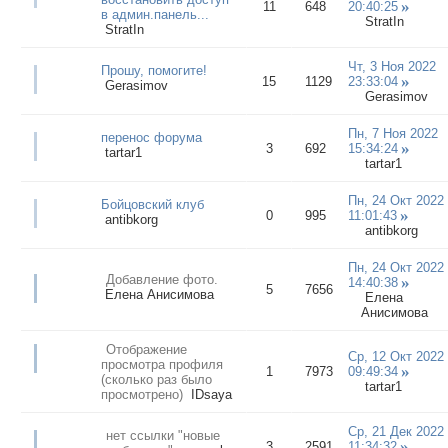
11
648
20:40:25
в админ.панель...
StratIn
StratIn
Чт, 3 Ноя 2022
Прошу, помогите!
15
1129
23:33:04
Gerasimov
Gerasimov
Пн, 7 Ноя 2022
перенос форума
3
692
15:34:24
tartar1
tartar1
Пн, 24 Окт 2022
Бойцовский клуб
0
995
11:01:43
antibkorg
antibkorg
Пн, 24 Окт 2022
Добавление фото.
14:40:38
5
7656
Елена Анисимова
Елена
Анисимова
Отображение
Ср, 12 Окт 2022
просмотра профиля
1
7973
09:49:34
(сколько раз было
tartar1
просмотрено)
IDsaya
Ср, 21 Дек 2022
нет ссылки "новые
3
2591
11:34:32