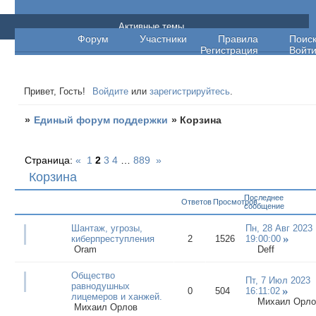
Единый форум поддержки
Активные темы
Форум
Участники
Правила
Поис
Регистрация
Войт
Привет, Гость!
Войдите
или
зарегистрируйтесь
.
»
Единый форум поддержки
»
Корзина
Страница:
«
1
2
3
4
…
889
»
Корзина
Последнее
Ответов
Просмотров
сообщение
Шантаж, угрозы,
Пн, 28 Авг 2023
киберпреступления
2
1526
19:00:00
Oram
Deff
Общество
Пт, 7 Июл 2023
равнодушных
0
504
16:11:02
лицемеров и ханжей.
Михаил Орло
Михаил Орлов