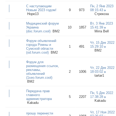
С наступающим
Пн, 2 Янв 2023
Новым 2023 годом!
9
973
08:15:43
Hope13
Стрекоза
Медицинский форум
Вт, 3 Янв 2023
Украина
10
1857
15:41:39
(doc.forum.cool)
BM2
Mirra Bell
Форум объявлений
Чт, 15 Дек 2022
города Ромны и
1
491
15:29:10
Сумской области
BM2
(od.forum.cool)
BM2
Форум для
размещения ссылок,
Чт, 22 Дек 2022
рекламы,
2
1006
18:03:02
объявлений
tartar1
(1seo.forum.cool)
BM2
Передача прав
Пн, 5 Дек 2022
главного
5
2207
17:38:28
администратора
Kakadu
Kakadu
Чт, 17 Ноя 2022
прошу перенести