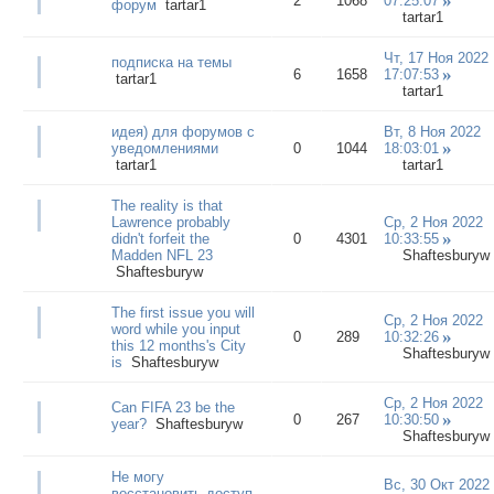
2
1068
07:25:07
форум
tartar1
tartar1
Чт, 17 Ноя 2022
подписка на темы
6
1658
17:07:53
tartar1
tartar1
идея) для форумов с
Вт, 8 Ноя 2022
уведомлениями
0
1044
18:03:01
tartar1
tartar1
The reality is that
Lawrence probably
Ср, 2 Ноя 2022
didn't forfeit the
0
4301
10:33:55
Madden NFL 23
Shaftesburyw
Shaftesburyw
The first issue you will
Ср, 2 Ноя 2022
word while you input
0
289
10:32:26
this 12 months's City
Shaftesburyw
is
Shaftesburyw
Ср, 2 Ноя 2022
Can FIFA 23 be the
0
267
10:30:50
year?
Shaftesburyw
Shaftesburyw
Не могу
Вс, 30 Окт 2022
восстановить доступ