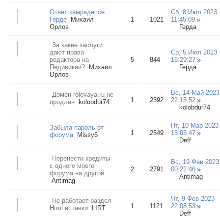
Ответ камрадессе
Сб, 8 Июл 2023
Герде
Михаил
1
1021
11:45:09
Орлов
Герда
За какие заслуги
дают права
Ср, 5 Июл 2023
редактора на
5
844
16:29:27
Педивикии?
Михаил
Герда
Орлов
Вс, 14 Май 2023
Домен rolevaya.ru не
1
2392
22:15:52
продлен
kolobdur74
kolobdur74
Пт, 10 Мар 2023
Забыла пароль от
1
2549
15:05:47
форума
Missy6
Deff
Перенести кредиты
Вс, 19 Фев 2023
с одного моего
2
2791
00:22:46
форума на другой
Antimag
Antimag
Чт, 9 Фев 2023
Не работает раздел
1
1121
22:08:53
Html вставки
LIRT
Deff