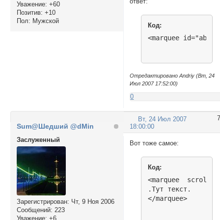
ответ:
smiles.push("http:
Уважение:
+60
Позитив:
+10
smiles.push("http:
Пол:
Мужской
smiles.push("http:
Код:
smiles.push("http:
<marquee id="abc" 
smiles.push("http:
smiles.push("http:
smiles.push("http:
smiles.push("http:
Отредактировано Andriy (Вт, 24
smiles.push("http:
Июл 2007 17:52:00)
smiles.push("http:
0
smiles.push("http:
smiles.push("http:
smiles.push("http:
Вт, 24 Июл 2007
smiles.push("http:
Sum@Шедший @dMin
18:00:00
smiles.push("http:
Заслуженный
Вот тоже самое:
smiles.push("http:
smiles.push("http:
smiles.push("http:
Код:
smiles.push("http:
<marquee  scrollam
smiles.push("http:
.Тут текст.

smiles.push("http:
</marquee>
smiles.push("http:
Зарегистрирован
: Чт, 9 Ноя 2006
smiles.push("http:
Сообщений:
223
Уважение:
+6
smiles.push("http: