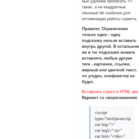
быо удобнее прописать <>
такие, а не квадратные
обычные bb скобочки для
оптимизации работы скрипта.
Правило: Ограничение
только одно - одну
подсказку нельзя вставить
внутрь другой. В остально
же в тег подсказки можете
вставлять любые дргуие
теги - картинки, ссылки,
жирный или цветной текст,
чо угодно, конфликтов не
будет.
Вставлять строго в HTML низ
Вариант со сворачиванием
<script
type="text/javascript">
var teg=">"
var teg1="<p>"
var hint="</div>"