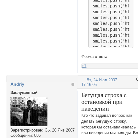
smiles.push("http:
smiles.push("http:
smiles.push("http:
smiles.push("http:
smiles.push("http:
smiles.push("http:
smiles.push("http:
smiles.push("http:
smiles.push("http:
smiles.push("http:
Форма ответа
smiles.push("http:
smiles.push("http:
+1
smiles.push("http:
smiles.push("http:
Вт, 24 Июл 2007
smiles.push("http:
Andriy
17:16:05
smiles.push("http:
Заслуженный
smiles.push("http:
Бегущая строка с
smiles.push("http:
остановкой при
smiles.push("http:
наведении
smiles.push("http:
Кто -то задавал вопрос как
smiles.push("http:
делать бегущую строку,
smiles.push("http:
которая бы останавливалась
smiles.push("http:
Зарегистрирован
: Сб, 20 Янв 2007
при наведении мышильды. Во
smiles.push("http:
Сообщений:
886