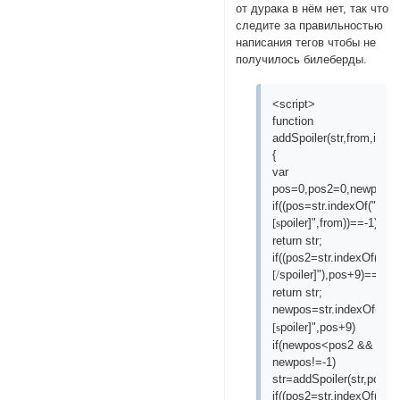
от дурака в нём нет, так что
следите за правильностью
написания тегов чтобы не
получилось билеберды.
<script>
function
addSpoiler(str,from,intern
{
var
pos=0,pos2=0,newpos=
if((pos=str.indexOf("
poiler]",from))==-1)
[s
return str;
if((pos2=str.indexOf("
spoiler]"),pos+9)==-1)
[/
return str;
newpos=str.indexOf(
"
poiler]",pos+9)
[s
if(newpos<pos2 &&
newpos!=-1)
str=addSpoiler(str,pos+9
if((pos2=str.indexOf("