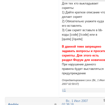
Для тех кто выкладывает
скрипты:
1) Дайте краткое описание чт
делает скрипт
2) Обязательно укажите куда
его вставлять
3) Сам скрипт вставьте в bb-
коды [сode] [/сode] или в
[quotе] [/quotе]
В данной теме запрещено
задавать вопросы и просит
скрипты. Для этого есть
раздел
Форум для новичко
При нарушение данного
правила будет выставляться
предупреждение
Отредактировано Lexx (Вс, 1 Июл
2007 02:59:07)
+1
Вс, 1 Июл 2007
Andriy
02:38:18