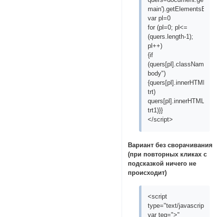
main').getElementsByTa
var pl=0
for (pl=0; pl<=
(quers.length-1);
pl++)
{if
(quers[pl].className=="
body")
{quers[pl].innerHTML=que
trt)
quers[pl].innerHTML=quer
trt1)}}
</script>
Вариант без сворачивания
(при повторных кликах с
подсказкой ничего не
происходит)
<script
type="text/javascript">
var teg=">"