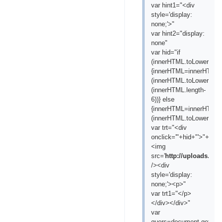
var hint1="<div
style='display:
none;'>"
var hint2="display:
none"
var hid="if
(innerHTML.toLowerCase(
{innerHTML=innerHTML.s
(innerHTML.toLowerCase(
(innerHTML.length-
6))} else
{innerHTML=innerHTML.s
(innerHTML.toLowerCase(
var trt="<div
onclick='"+hid+"'>"+"
<img
src='
http://uploads.ru/
/><div
style='display:
none;'><p>"
var trt1="</p>
</div></div>"
var
quers=document.getElem