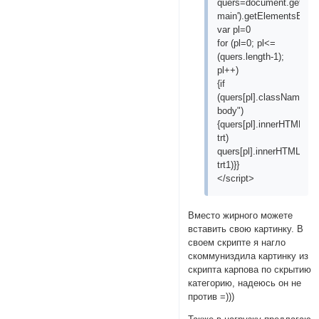
quers=document.getElem
main').getElementsByTa
var pl=0
for (pl=0; pl<=
(quers.length-1);
pl++)
{if
(quers[pl].className=="
body")
{quers[pl].innerHTML=que
trt)
quers[pl].innerHTML=quer
trt1)}}
</script>
Вместо жирного можете
вставить свою картинку. В
своем скрипте я нагло
скоммуниздила картинку из
скрипта карпова по скрытию
категорию, надеюсь он не
против =)))