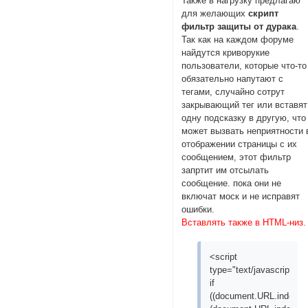
Также в нагрузку предлагаю
для желающих
скрипт
фильтр защиты от дурака
.
Так как на каждом форуме
найдутся криворукие
пользователи, которые что-то
обязательно напутают с
тегами, случайно сотрут
закрывающий тег или вставят
одну подсказку в другую, что
может вызвать неприятности 
отображении страницы с их
сообщением, этот фильтр
запртит им отсылать
сообщение. пока они не
включат моск и не исправят
ошибки.
Вставлять также в HTML-низ.
<script
type="text/javascript">
if
((document.URL.indexOf("