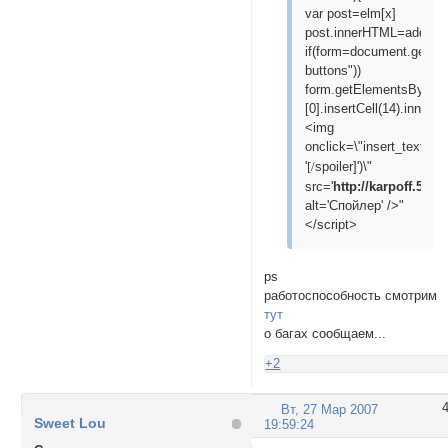
var post=elm[x]
post.innerHTML=addSpoil
if(form=document.getEl
buttons"))
form.getElementsByTagN
[0].insertCell(14).inner
<img
onclick=\"insert_text('
p
[s
'
spoiler]')\"
[/
src='
http://karpoff.5bb.
alt='Спойлер' />"
</script>
ps
работоспособность смотрим
тут
о багах сообщаем...
+2
Вт, 27 Мар 2007
Sweet Lou
19:59:24