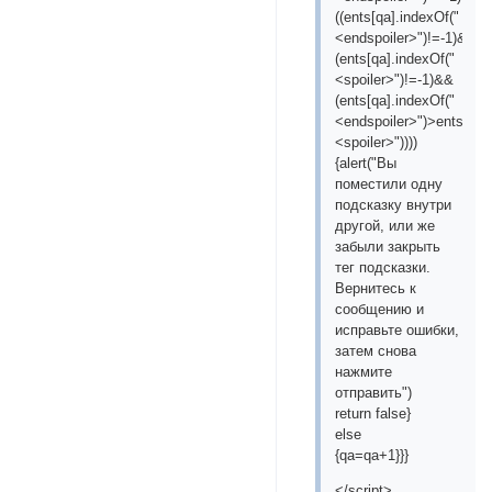
((ents[qa].indexOf("
<endspoiler>")!=-1)&&
(ents[qa].indexOf("
<spoiler>")!=-1)&&
(ents[qa].indexOf("
<endspoiler>")>ents[qa]
<spoiler>"))))
{alert("Вы
поместили одну
подсказку внутри
другой, или же
забыли закрыть
тег подсказки.
Вернитесь к
сообщению и
исправьте ошибки,
затем снова
нажмите
отправить")
return false}
else
{qa=qa+1}}}
</script>