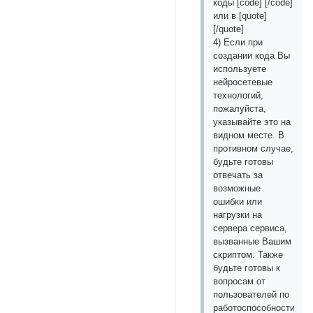
коды [сode] [/сode]
или в [quotе]
[/quotе]
4) Если при
создании кода Вы
используете
нейросетевые
технологий,
пожалуйста,
указывайте это на
видном месте. В
противном случае,
будьте готовы
отвечать за
возможные
ошибки или
нагрузки на
сервера сервиса,
вызванные Вашим
скриптом. Также
будьте готовы к
вопросам от
пользователей по
работоспособности