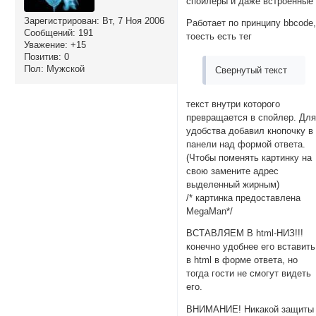
спойлеры и даже встроенные
Зарегистрирован
: Вт, 7 Ноя 2006
Работает по принципу bbcode
Сообщений:
191
тоесть есть тег
Уважение:
+15
Позитив:
0
Пол:
Мужской
Свернутый текст
текст внутри которого
превращается в спойлер. Дл
удобства добавил кнопочку в
панели над формой ответа.
(Чтобы поменять картинку на
свою замените адрес
выделенный жирным)
/* картинка предоставлена
MegaMan*/
ВСТАВЛЯЕМ В html-НИЗ!!!
конечно удобнее его вставить
в html в форме ответа, но
тогда гости не смогут видеть
его.
ВНИМАНИЕ! Никакой защиты