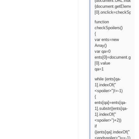
(document.URL.indexOf("
{document.getElements
[0].onclick=checkSpoiler
function
checkSpoilers()
{
var ents=new
Array()
var qa=0
ents[0]=document.getEl
[0].value
qa=1
while (ents[qa-
1].indexOf("
<spoiler>")!=-1)
{
ents[qa]=ents[qa-
1].substr((ents[qa-
1].indexOf("
<spoiler>")+2))
if
((ents[qa].indexOf("
<endspoiler>")==-1)||