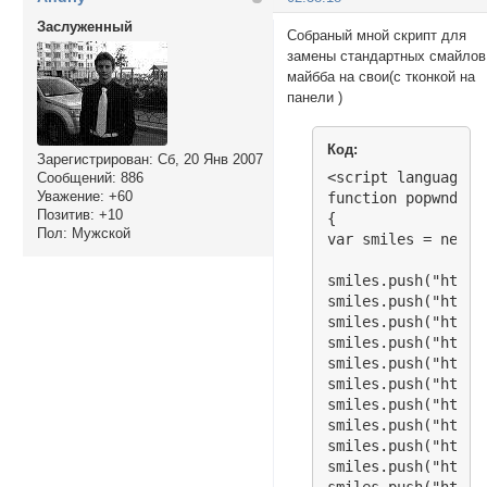
Заслуженный
Собраный мной скрипт для
замены стандартных смайлов
майбба на свои(с тконкой на
панели )
Код:
Зарегистрирован
: Сб, 20 Янв 2007
<script language="
Сообщений:
886
Уважение:
+60
function popwnd()

Позитив:
+10
{

Пол:
Мужской
var smiles = new Ar
smiles.push("http:
smiles.push("http:
smiles.push("http:
smiles.push("http:
smiles.push("http:
smiles.push("http:
smiles.push("http:
smiles.push("http:
smiles.push("http:
smiles.push("http: