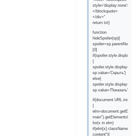
style='display:none'>"+t
</blockquote>
</div>"
return txt}
function
hideSpoiler(sp){
spoiler=sp.parentNode.
[0]
if(spoiler.style.display==
{
spoiler.style.display='inli
sp.value='Скрыть'}
else{
spoiler.style.display='no
sp.value='Показать'}}
if(document.URL.indexOf
{
elm=document.getEleme
main").getElementsByTa
for(x in elm)
if(elm[x].className=="p
content"){