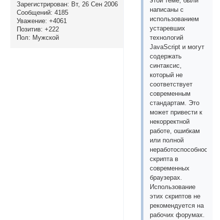
этой теме, были
Зарегистрирован
: Вт, 26 Сен 2006
написаны с
Сообщений:
4185
использованием
Уважение:
+4061
устаревших
Позитив:
+222
Пол:
Мужской
технологий
JavaScript и могут
содержать
синтаксис,
который не
соответствует
современным
стандартам. Это
может привести к
некорректной
работе, ошибкам
или полной
неработоспособности
скрипта в
современных
браузерах.
Использование
этих скриптов не
рекомендуется на
рабочих форумах.