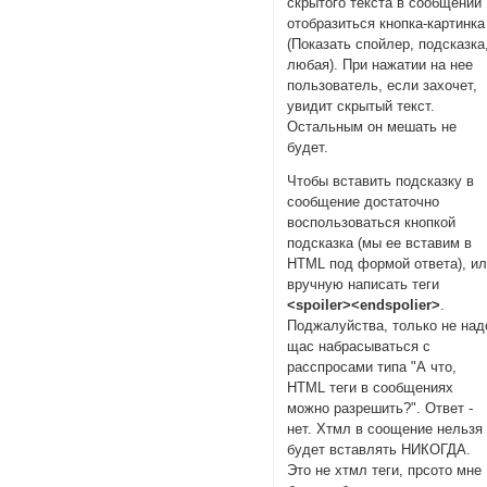
скрытого текста в сообщении
отобразиться кнопка-картинка
(Показать спойлер, подсказка
любая). При нажатии на нее
пользователь, если захочет,
увидит скрытый текст.
Остальным он мешать не
будет.
Чтобы вставить подсказку в
сообщение достаточно
воспользоваться кнопкой
подсказка (мы ее вставим в
HTML под формой ответа), и
вручную написать теги
<spoiler><endspolier>
.
Поджалуйства, только не над
щас набрасываться с
расспросами типа "А что,
HTML теги в сообщениях
можно разрешить?". Ответ -
нет. Хтмл в соощение нельзя
будет вставлять НИКОГДА.
Это не хтмл теги, прсото мне