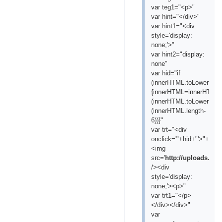
var teg1="<p>"
var hint="</div>"
var hint1="<div
style='display:
none;'>"
var hint2="display:
none"
var hid="if
(innerHTML.toLowerCase(
{innerHTML=innerHTML.s
(innerHTML.toLowerCase(
(innerHTML.length-
6))}"
var trt="<div
onclick='"+hid+"'>"+"
<img
src='
http://uploads.ru/
/><div
style='display:
none;'><p>"
var trt1="</p>
</div></div>"
var