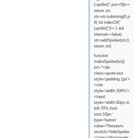
poiler]",pos+9))==-1)
[/s
return str;
str=str.substring(0,pos)
if( str.indexOf("
poiler]")!=-1 &&
[s
internal==false)
str=addSpoiler(str,0,fals
return str}
function
makeSpoiler(txt){
txt="<div
class=quote-box
style='padding:1px'>
<cite
style='width:100%'>Спо
<input
style='width:60px;margin
left:70%;font-
size:10px;'
type='button'
value='Показать'
onclick='hideSpoiler(this
</cite><blockquote