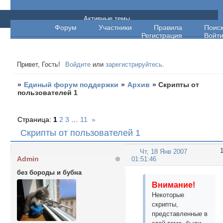
Единый форум поддержки
Активные темы
Форум
Участники
Правила
Поис
Регистрация
Войт
Привет, Гость!
Войдите
или
зарегистрируйтесь
.
»
Единый форум поддержки
»
Архив
»
Скрипты от
пользователей 1
Страница:
1
2
3
…
11
»
Скрипты от пользователей 1
Чт, 18 Янв 2007
Admin
01:51:46
без бороды и бубна
Внимание!
Некоторые
скрипты,
представленные в