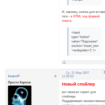
И, наконец, кнопка для встав
тега -
в HTML под формой
ответа.
<input
type="button"
value="Подсказка"
onclick="insert_text('<spo
'<endspoiler>')" />
+1
Ср, 21 Мар 2007
karpoff
12:08:50
Просто Карпов
Новый спойлер
вот написал скрипт для
спойлера.
Поддерживает множественны