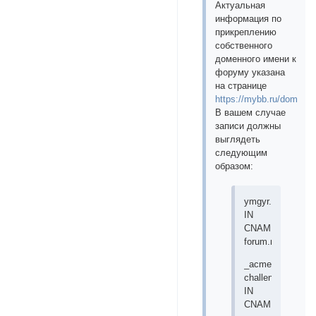
Актуальная
информация по
прикреплению
собственного
доменного имени к
форуму указана
на странице
https://mybb.ru/domain
В вашем случае
записи должны
выглядеть
следующим
образом:
ymgyr.com.
IN
CNAME
forum.mybb.ru.
_acme-
challenge.ymgyr.
IN
CNAME