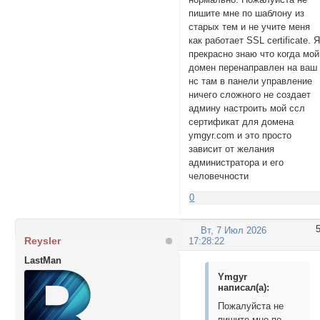
пишите мне по шаблону из
старых тем и не учите меня
как работает SSL certificate. 
прекрасно знаю что когда мой
домен перенаправлен на ваш
нс там в панели управление
ничего сложного не создает
админу настроить мой ссл
сертификат для домена
ymgyr.com и это просто
зависит от желания
администратора и его
человечности
0
Вт, 7 Июл 2026
Reysler
17:28:22
LastMan
Ymgyr
написал(а):
Пожалуйста не
пишите мне по