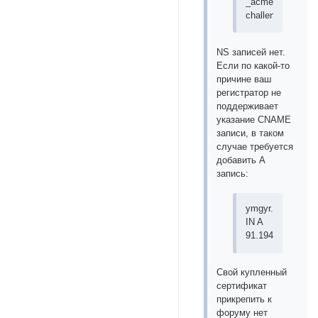
_acme-
challenge.forumcd
NS записей нет.
Если по какой-то
причине ваш
регистратор не
поддерживает
указание CNAME
записи, в таком
случае требуется
добавить A
запись:
ymgyr.com.
IN A
91.194.2.84
Свой купленный
сертификат
прикрепить к
форуму нет