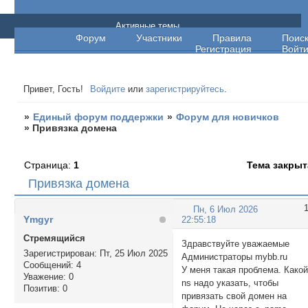
Единый форум поддержки
Активные темы
Форум
Участники
Правила
Поис
Регистрация
Войт
Привет, Гость!
Войдите
или
зарегистрируйтесь
.
»
Единый форум поддержки
»
Форум для новичков
»
Привязка домена
Страница:
1
Тема закрыт
Привязка домена
Пн, 6 Июл 2026
Ymgyr
22:55:18
Стремящийся
Здравствуйте уважаемые
Зарегистрирован
: Пт, 25 Июл 2025
Администраторы mybb.ru
Сообщений:
4
У меня такая проблема. Како
Уважение:
0
ns надо указать, чтобы
Позитив:
0
привязать свой домен на