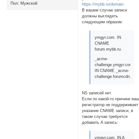
Пол:
Мужской
https://mybb.ru/domain
В вашем случае записи
должны выглядеть
следующим образом:
ymgyr.com. IN
CNAME
forum.mybb.ru.
_acme-
challenge.ymgyr.com.
IN CNAME _acme-
challenge.forumcdn.ru.
NS записей нет.
Если по какой-то причине ва
регистратор не поддерживает
указание CNAME записи, в
таком случае требуется
добавить A запись:
ymgyr.com. IN A