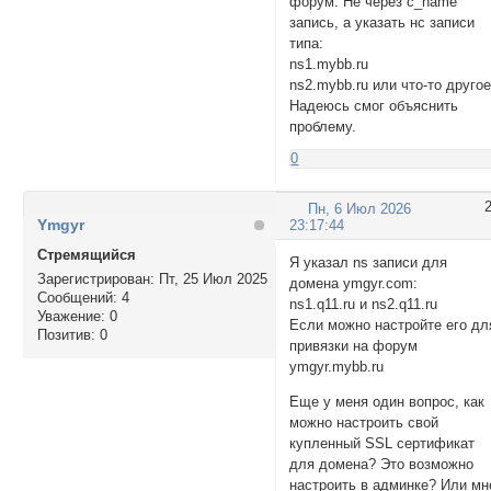
форум. Не через c_name
запись, а указать нс записи
типа:
ns1.mybb.ru
ns2.mybb.ru или что-то другое
Надеюсь смог объяснить
проблему.
0
Пн, 6 Июл 2026
Ymgyr
23:17:44
Стремящийся
Я указал ns записи для
Зарегистрирован
: Пт, 25 Июл 2025
домена ymgyr.com:
Сообщений:
4
ns1.q11.ru и ns2.q11.ru
Уважение:
0
Если можно настройте его дл
Позитив:
0
привязки на форум
ymgyr.mybb.ru
Еще у меня один вопрос, как
можно настроить свой
купленный SSL сертификат
для домена? Это возможно
настроить в админке? Или мн