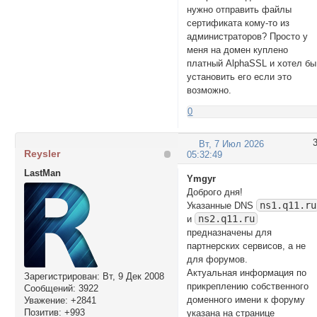
нужно отправить файлы
сертификата кому-то из
администраторов? Просто у
меня на домен куплено
платный AlphaSSL и хотел бы
установить его если это
возможно.
0
Вт, 7 Июл 2026
Reysler
05:32:49
LastMan
Ymgyr
Доброго дня!
ns1.q11.ru
Указанные DNS
ns2.q11.ru
и
предназначены для
партнерских сервисов, а не
для форумов.
Актуальная информация по
Зарегистрирован
: Вт, 9 Дек 2008
прикреплению собственного
Сообщений:
3922
доменного имени к форуму
Уважение:
+2841
Позитив:
+993
указана на странице