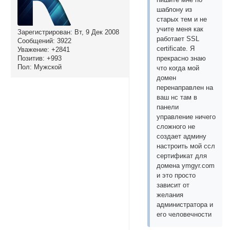
шаблону из
старых тем и не
учите меня как
Зарегистрирован
: Вт, 9 Дек 2008
работает SSL
Сообщений:
3922
certificate. Я
Уважение:
+2841
Позитив:
+993
прекрасно знаю
Пол:
Мужской
что когда мой
домен
перенаправлен на
ваш нс там в
панели
управление ничего
сложного не
создает админу
настроить мой ссл
сертификат для
домена ymgyr.com
и это просто
зависит от
желания
администратора и
его человечности