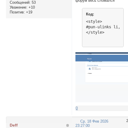
форум весь сломался
Сообщений:
53
Уважение:
+10
Позитив:
+19
Код:
<style>

#pun-ulinks li, #n
</style>
0
Ср, 18 Фев 2026
Deff
23:27:00