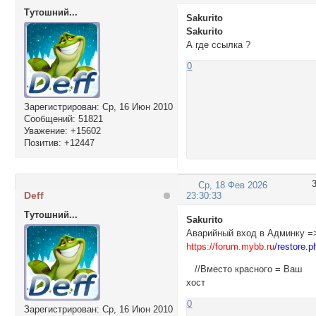
Тутошний...
Sakurito
Sakurito
А где ссылка ?
0
Зарегистрирован
: Ср, 16 Июн 2010
Сообщений:
51821
Уважение:
+15602
Позитив:
+12447
Ср, 18 Фев 2026
Deff
23:30:33
Тутошний...
Sakurito
Аварийный вход в Админку =
https:/
/forum.mybb.ru
/restore.p
//Вместо красного = Ваш
хост
0
Зарегистрирован
: Ср, 16 Июн 2010