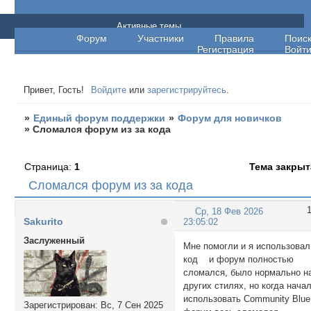
Единый форум поддержки
Активные темы
Форум
Участники
Правила
Поис
Регистрация
Войт
Привет, Гость!
Войдите
или
зарегистрируйтесь
.
»
Единый форум поддержки
»
Форум для новичков
»
Сломался форум из за кода
Страница:
1
Тема закрыт
Сломался форум из за кода
Ср, 18 Фев 2026
Sakurito
23:05:02
Заслуженный
Мне помогли и я использовал
код и форум полностью
сломался, было нормально н
других стилях, но когда нача
использовать Community Blue
Зарегистрирован
: Вс, 7 Сен 2025