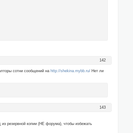
142
полторы сотни сообщений на
http://shekina.mybb.ru/
Нет ли
143
х
из резервной копии (НЕ форума), чтобы избежать