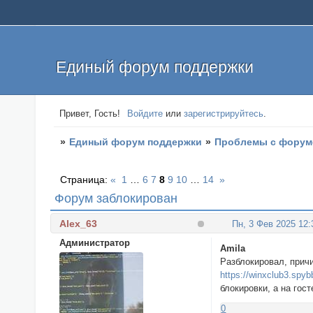
Единый форум поддержки
Привет, Гость!
Войдите
или
зарегистрируйтесь
.
»
Единый форум поддержки
»
Проблемы с фору
Страница:
«
1
…
6
7
8
9
10
…
14
»
Форум заблокирован
Alex_63
Пн, 3 Фев 2025 12:
Администратор
Amila
Разблокировал, причи
https://winxclub3.spyb
блокировки, а на го
0