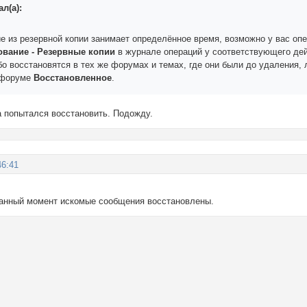
л(а):
е из резервной копии занимает определённое время, возможно у вас опе
вание - Резервные копии
в журнале операций у соответствующего де
о восстановятся в тех же форумах и темах, где они были до удаления, 
 форуме
Восстановленное
.
а попытался восстановить. Подожду.
46:41
данный момент искомые сообщения восстановлены.