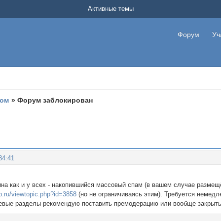
Активные темы
Форум
Уч
мом
»
Форум заблокирован
34:41
на как и у всех - накопившийся массовый спам (в вашем случае размещё
b.ru/viewtopic.php?id=3858
(но не ограничиваясь этим). Требуется немед
стевые разделы рекомендую поставить премодерацию или вообще закрыть 