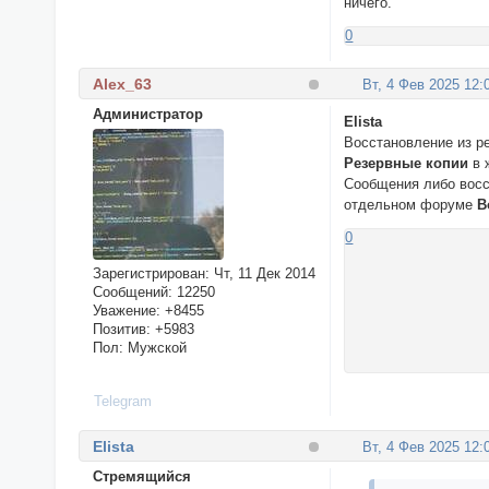
ничего.
0
Alex_63
Вт, 4 Фев 2025 12:
Администратор
Elista
Восстановление из р
Резервные копии
в 
Сообщения либо восст
отдельном форуме
В
0
Зарегистрирован
: Чт, 11 Дек 2014
Сообщений:
12250
Уважение:
+8455
Позитив:
+5983
Пол:
Мужской
Telegram
Elista
Вт, 4 Фев 2025 12:
Стремящийся