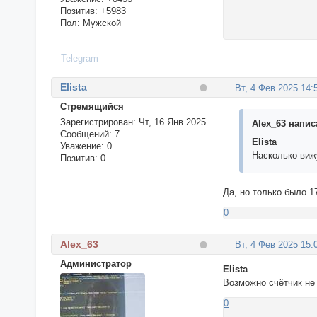
Позитив:
+5983
Пол:
Мужской
Telegram
Elista
Вт, 4 Фев 2025 14:
Стремящийся
Зарегистрирован
: Чт, 16 Янв 2025
Alex_63 написа
Сообщений:
7
Elista
Уважение:
0
Насколько виж
Позитив:
0
Да, но только было 1
0
Alex_63
Вт, 4 Фев 2025 15:
Администратор
Elista
Возможно счётчик не
0