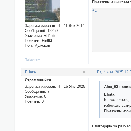
Приносим извинения 
+1
Зарегистрирован
: Чт, 11 Дек 2014
Сообщений:
12250
Уважение:
+8455
Позитив:
+5983
Пол:
Мужской
Telegram
Elista
Вт, 4 Фев 2025 12:
Стремящийся
Зарегистрирован
: Чт, 16 Янв 2025
Alex_63 написа
Сообщений:
7
Elista
Уважение:
0
К сожалению, 
Позитив:
0
избежать зати
Приносим изви
Благодарю за разъясн