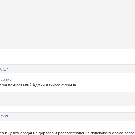
07:17
d.com/vl
у заблокировали? Админ данного форума
17:27
са в целях создания дорвеев и распространения поискового спама запр