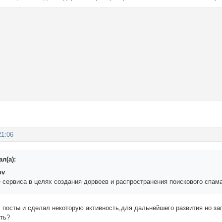
21:06
л(а):
ov
 сервиса в целях создания дорвеев и распространения поискового спам
 посты и сделал некоторую активность,для дальнейшего развития но зап
ть?