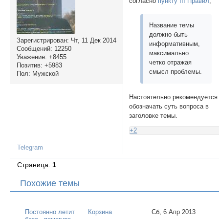
согласно
пункту III Правил
,
Название темы
должно быть
Зарегистрирован
: Чт, 11 Дек 2014
информативным,
Сообщений:
12250
максимально
Уважение:
+8455
четко отражая
Позитив:
+5983
смысл проблемы.
Пол:
Мужской
Настоятельно рекомендуется
обозначать суть вопроса в
заголовке темы.
+2
Telegram
Страница:
1
Похожие темы
Постоянно летит
Корзина
Сб, 6 Апр 2013