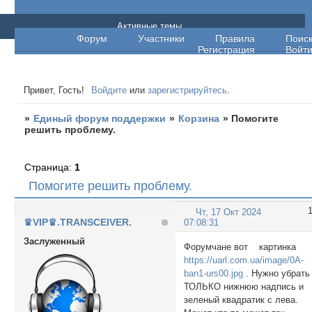
Единый форум поддержки
Активные темы
Форум
Участники
Правила
Поис
Регистрация
Войт
Привет, Гость!
Войдите
или
зарегистрируйтесь
.
»
Единый форум поддержки
»
Корзина
»
Помогите
решить проблему.
Страница:
1
Помогите решить проблему.
Чт, 17 Окт 2024
♛VIP♛.TRANSCEIVER.
07:08:31
Заслуженный
Форумчане вот картинка
https://uarl.com.ua/image/0A-
ban1-urs00.jpg
. Нужно убрать
ТОЛЬКО нижнюю надпись и
зеленый квадратик с лева.