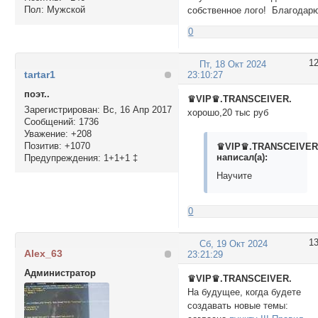
Пол:
Мужской
собственное лого! Благодар
0
1
Пт, 18 Окт 2024
tartar1
23:10:27
поэт..
♛VIP♛.TRANSCEIVER.
Зарегистрирован
: Вс, 16 Апр 2017
хорошо,20 тыс руб
Сообщений:
1736
Уважение:
+208
Позитив:
+1070
♛VIP♛.TRANSCEIVER
написал(а):
Предупреждения:
1+1+1 ‡
Научите
0
1
Сб, 19 Окт 2024
Alex_63
23:21:29
Администратор
♛VIP♛.TRANSCEIVER.
На будущее, когда будете
создавать новые темы: