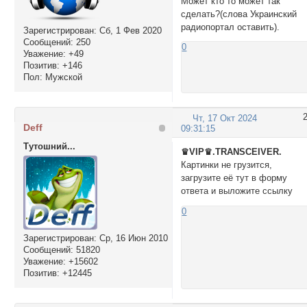
Может кто то может так
сделать?(слова Украинский
радиопортал оставить).
Зарегистрирован
: Сб, 1 Фев 2020
Сообщений:
250
0
Уважение:
+49
Позитив:
+146
Пол:
Мужской
Чт, 17 Окт 2024
Deff
09:31:15
Тутошний...
♛VIP♛.TRANSCEIVER.
Картинки не грузится,
загрузите её тут в форму
ответа и выложите ссылку
0
Зарегистрирован
: Ср, 16 Июн 2010
Сообщений:
51820
Уважение:
+15602
Позитив:
+12445