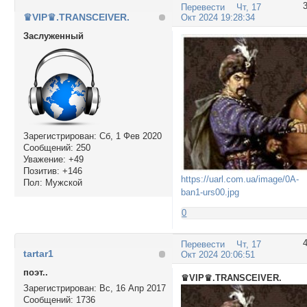
Перевести
Чт, 17
♛VIP♛.TRANSCEIVER.
Окт 2024 19:28:34
Заслуженный
Зарегистрирован
: Сб, 1 Фев 2020
Сообщений:
250
Уважение:
+49
Позитив:
+146
https://uarl.com.ua/image/0A-
Пол:
Мужской
ban1-urs00.jpg
0
Перевести
Чт, 17
tartar1
Окт 2024 20:06:51
поэт..
♛VIP♛.TRANSCEIVER.
Зарегистрирован
: Вс, 16 Апр 2017
Сообщений:
1736