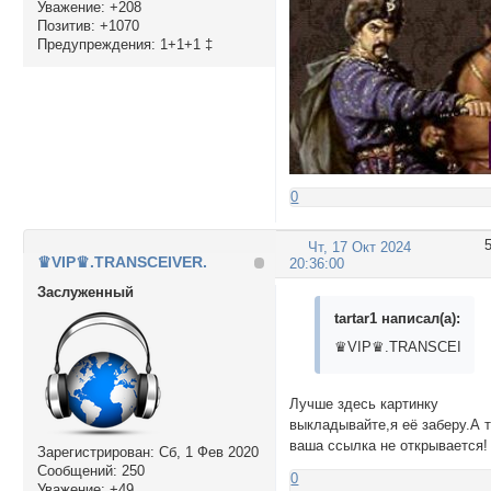
Уважение:
+208
Позитив:
+1070
Предупреждения:
1+1+1 ‡
0
Чт, 17 Окт 2024
♛VIP♛.TRANSCEIVER.
20:36:00
Заслуженный
tartar1 написал(а):
♛VIP♛.TRANSCEIVER
Лучше здесь картинку
выкладывайте,я её заберу.А 
ваша ссылка не открывается!
Зарегистрирован
: Сб, 1 Фев 2020
Сообщений:
250
0
Уважение:
+49