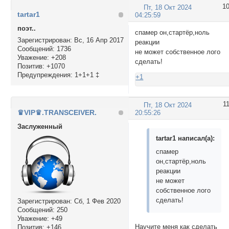
1
Пт, 18 Окт 2024
tartar1
04:25:59
поэт..
спамер он,стартёр,ноль
Зарегистрирован
: Вс, 16 Апр 2017
реакции
Сообщений:
1736
не может собственное лого
Уважение:
+208
сделать!
Позитив:
+1070
Предупреждения:
1+1+1 ‡
+1
1
Пт, 18 Окт 2024
♛VIP♛.TRANSCEIVER.
20:55:26
Заслуженный
tartar1 написал(а):
спамер
он,стартёр,ноль
реакции
не может
собственное лого
сделать!
Зарегистрирован
: Сб, 1 Фев 2020
Сообщений:
250
Уважение:
+49
Научите меня как сделать
Позитив:
+146