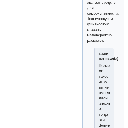
хватает средств
для
самоокупаемости.
Техническую и
финансовую
стороны
маловероятно
раскроют.
Givik
написал(а):
Возможно
ли
такое
чтоб
вы не
смогли
дальше
оплачивать
и
тогда
эти
форумы