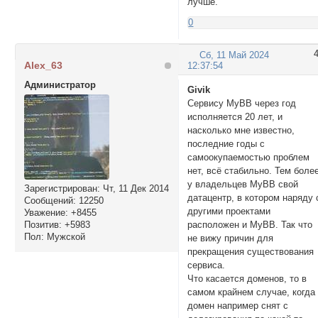
лучше.
0
Сб, 11 Май 2024
Alex_63
12:37:54
Администратор
Givik
Сервису MyBB через год
исполняется 20 лет, и
насколько мне известно,
последние годы с
самоокупаемостью проблем
нет, всё стабильно. Тем боле
у владельцев MyBB свой
Зарегистрирован
: Чт, 11 Дек 2014
датацентр, в котором наряду 
Сообщений:
12250
другими проектами
Уважение:
+8455
Позитив:
+5983
расположен и MyBB. Так что
Пол:
Мужской
не вижу причин для
прекращения существования
сервиса.
Что касается доменов, то в
самом крайнем случае, когда
домен например снят с