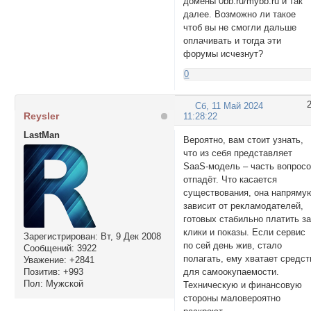
домены 0bb.ru/mybb.ru и так
далее. Возможно ли такое
чтоб вы не смогли дальше
оплачивать и тогда эти
форумы исчезнут?
0
Сб, 11 Май 2024
Reysler
11:28:22
LastMan
Вероятно, вам стоит узнать,
что из себя представляет
SaaS-модель ‒ часть вопрос
отпадёт. Что касается
существования, она напряму
зависит от рекламодателей,
готовых стабильно платить з
клики и показы. Если сервис
Зарегистрирован
: Вт, 9 Дек 2008
по сей день жив, стало
Сообщений:
3922
полагать, ему хватает средст
Уважение:
+2841
Позитив:
+993
для самоокупаемости.
Пол:
Мужской
Техническую и финансовую
стороны маловероятно