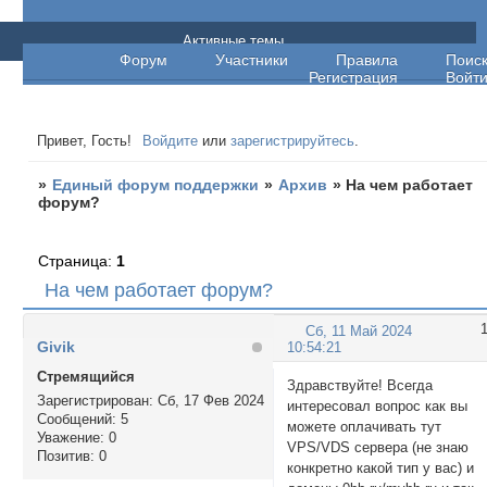
Единый форум поддержки
Активные темы
Форум
Участники
Правила
Поис
Регистрация
Войт
Привет, Гость!
Войдите
или
зарегистрируйтесь
.
»
Единый форум поддержки
»
Архив
»
На чем работает
форум?
Страница:
1
На чем работает форум?
Сб, 11 Май 2024
Givik
10:54:21
Стремящийся
Здравствуйте! Всегда
Зарегистрирован
: Сб, 17 Фев 2024
интересовал вопрос как вы
Сообщений:
5
можете оплачивать тут
Уважение:
0
VPS/VDS сервера (не знаю
Позитив:
0
конкретно какой тип у вас) и