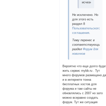
исчезнут?
Не исключено. Но
для этого есть
раздел 8
Пользовательского
соглашения
.
Тему перенес в
соответствующий
раздел
Форум для
новичков
Вероятно что еще долго буде
жить сервис mybb.ru . Тут
много форумов размещено д
и в интернете тонна
бесплатных хостов для
форума и там сайты не
обновлялись с 2007 но зато
можно всеравно создать
форум. Тут же ситуация