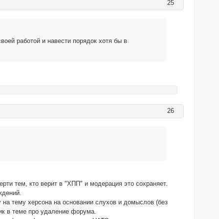
25
воей работой и навести порядок хотя бы в
26
рти тем, кто верит в "ХПП" и модерация это сохраняет.
ждений.
у на тему херсона на основании слухов и домыслов (без
ик в теме про удаление форума.