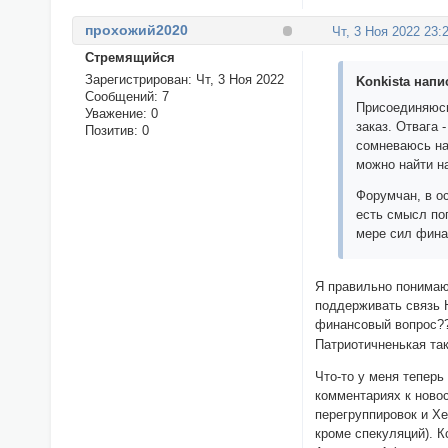
прохожий2020
Чт, 3 Ноя 2022 23:
Стремящийся
Зарегистрирован
: Чт, 3 Ноя 2022
Konkista напис
Сообщений:
7
Присоединяюсь
Уважение:
0
заказ. Отвага 
Позитив:
0
сомневаюсь на
можно найти н
Форумчан, в о
есть смысл поп
мере сил фина
Я правильно понимаю
поддерживать связь 
финансовый вопрос?
Патриотичненькая так
Что-то у меня теперь
комментариях к новос
перегруппировок и Хе
кроме спекуляций). К