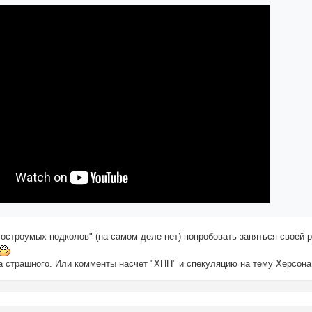
остроумых подколов" (на самом деле нет) попробовать заняться своей р
да страшного. Или комменты насчет "ХПП" и спекуляцию на тему Херсона