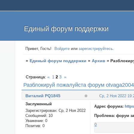
Единый форум поддержки
Привет, Гость!
Войдите
или
зарегистрируйтесь
.
»
Единый форум поддержки
»
Архив
»
Разблокир
Страница:
«
1
2
3
»
Разблокируй пожалуйста форум otvaga2004
Виталий PQ1845
Ср, 2 Ноя 2022 19:
Заслуженный
Адрес форума:
http
Зарегистрирован
: Ср, 2 Ноя 2022
Сообщений:
10
Проблема: форум за
Уважение:
0
0
Позитив:
0