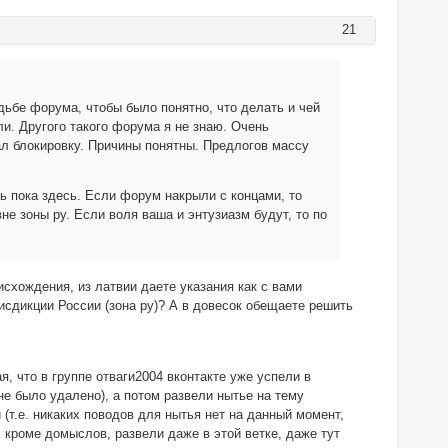
21
ьбе форума, чтобы было понятно, что делать и чей
ли. Другого такого форума я не знаю. Очень
ал блокировку. Причины понятны. Предлогов массу
ь пока здесь. Если форум накрыли с концами, то
не зоны ру. Если воля ваша и энтузиазм будут, то по
схождения, из латвии даете указания как с вами
сдикции России (зона ру)? А в довесок обещаете решить
, что в группе отваги2004 вконтакте уже успели в
не было удалено), а потом развели нытье на тему
(т.е. никаких поводов для нытья нет на данный момент,
, кроме домыслов, развели даже в этой ветке, даже тут