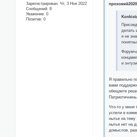
Зарегистрирован
: Чт, 3 Ноя 2022
прохожий2020 
Сообщений:
8
Уважение:
0
Konkist
Позитив:
0
Присоед
делать 
я не зн
понятны
Форумча
концами
и энтуз
Я правильно п
вами поддержи
обещаете реш
Патриотичненьк
Что-то у меня
успели в комме
нытье на тему 
нытья нет на д
домыслов, раз