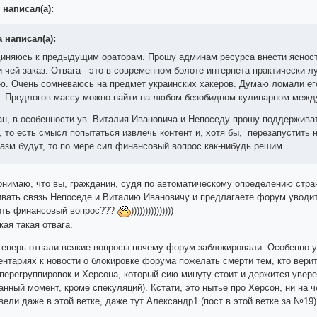
написал(а):
a написал(а):
иняюсь к предыдущим ораторам. Прошу админам ресурса внести ясность
и чей заказ. Отвага - это в современном болоте интернета практически л
аю. Очень сомневаюсь на предмет украинских хакеров. Думаю ломали его
. Предлогов массу можно найти на любом безобидном кулинарном межд
н, в особенности ув. Виталия Ивановича и Непоседу прошу поддерживат
, то есть смысл попытаться извлечь контент и, хотя бы, перезапустить 
иазм будут, то по мере сил финансовый вопрос как-нибудь решим.
онимаю, что вы, гражданин, судя по автоматическому определению стран
вать связь Непоседе и Виталию Ивановичу и предлагаете форум уводить
ить финансовый вопрос???
)))))))))))))))
ая такая отвага.
 теперь отпали всякие вопросы почему форум заблокировали. Особенно уч
нтариях к новости о блокировке форума пожелать смерти тем, кто верит 
перегруппировок и Херсона, который сию минуту стоит и держится увере
анный момент, кроме спекуляций). Кстати, это нытье про Херсон, ни на 
вели даже в этой ветке, даже тут Александр1 (пост в этой ветке за №19