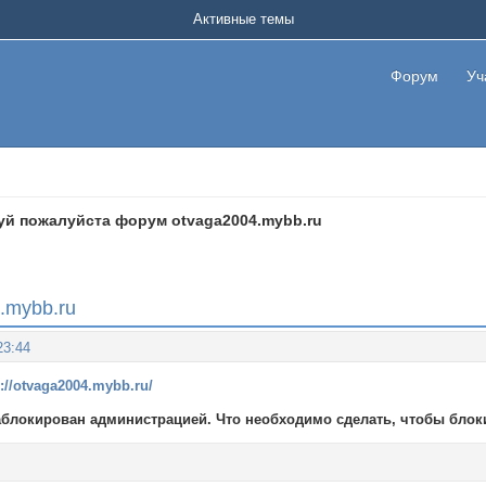
Активные темы
Форум
Уч
уй пожалуйста форум otvaga2004.mybb.ru
.mybb.ru
23:44
s://otvaga2004.mybb.ru/
блокирован администрацией. Что необходимо сделать, чтобы блок