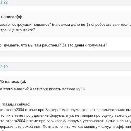
01:22
написал(а):
есто "остроумых подколов" (на самом деле нет) попробовать заняться с
странице вконтакте?
о, думаете, что мы там работаем? За это деньги получаем?
02:19
5 написал(а):
о этого видели? Хватит уж писать всякую чушь!
 глазами сейчас:
кте отвага2004 в теме про блокировку форума желают в комментариях сме
топик в теме про удаление форума, я уж не говорю про оценку таких су
кте отвага2004 в теме про блокировку форума устраивают нытье и паник
одерация это сохраняет. Хотя это опять же как минимум флуд и оффтоп