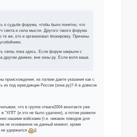
 о судьбе форума, чтобы было понятно, что
уч света и сила мысли. Другого такого форума
 те же, кто и организовал блокировку. Причины
усобойчике.
ь связь пока здесь. Если форум накрыли с
на другом движке, вне зоны ру. Если воля ваша
ы происхождения, из латвии даете указания как с
 из под юрисдикции России (зона ру)? А в довесок
итывая, что в группе отваги2004 вконтакте уже
в "ХПП" (и это не было удалено), а потом развели
нно нашими войсками (т.е. никаких поводов для
чем не основанное на данный момент, кроме
) не удержался
))