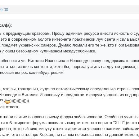
29:00
ал(а):
 к предыдущим ораторам. Прошу админам ресурса внести ясность о суд
- это в современном болоте интернета практически луч света и сила мыс
 предмет украинских хакеров. Думаю ломали его те же, кто и организов
а любом безобидном кулинарном междусобойчике.
собенности ув. Виталия Ивановича и Непоседу прошу поддерживать связ
ытаться извлечь контент и, хотя бы, перезапустить на другом движке, в
нсовый вопрос как-нибудь решим.
, что вы, гражданин, судя по автоматическому определению страны прои
Непоседе и Виталию Ивановичу и предлагаете форум уводить из под юри
??
)))))))))))))))
ая отвага.
 отпали всякие вопросы почему форум заблокировали. Особенно учитывая
ти о блокировке форума пожелать смерти тем, кто верит в "ХПП" (и это 
рсона, который сию минуту стоит и держится уверенно нашими войсками 
стати, это нытье про Херсон, ни на чем не основанное на данный момент