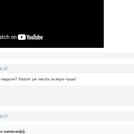
56:47
о видели? Хватит уж писать всякую чушь!
58:27
н написал(а):