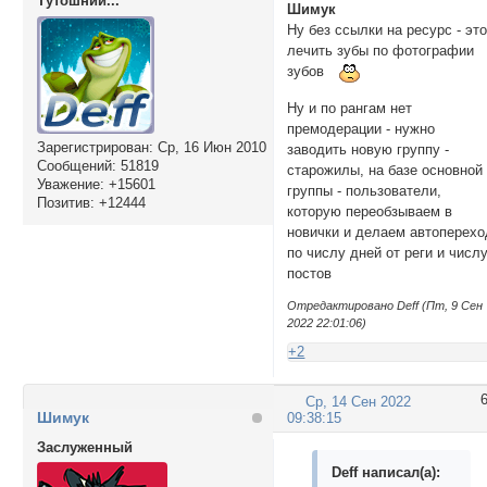
Тутошний...
Шимук
Ну без ссылки на ресурс - эт
лечить зубы по фотографии
зубов
Ну и по рангам нет
премодерации - нужно
Зарегистрирован
: Ср, 16 Июн 2010
заводить новую группу -
Сообщений:
51819
старожилы, на базе основной
Уважение:
+15601
группы - пользователи,
Позитив:
+12444
которую переобзываем в
новички и делаем автоперехо
по числу дней от реги и числ
постов
Отредактировано Deff (Пт, 9 Сен
2022 22:01:06)
+2
Ср, 14 Сен 2022
Шимук
09:38:15
Заслуженный
Deff написал(а):