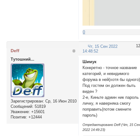
0
1
Чт, 15 Сен 2022
Deff
14:48:52
Тутошний...
Шимук
Конкретно - точное название
категорий, и невидимого
форума в ней(хотя бы одного
Под гостем он должен быть
виден ?
2-е, Киньте админ ник пароль
Зарегистрирован
: Ср, 16 Июн 2010
личку, я наверняка смогу
Сообщений:
51819
поправить(потом смените
Уважение:
+15601
пароль)
Позитив:
+12444
Отредактировано Deff (Чт, 15 Се
2022 14:49:23)
0