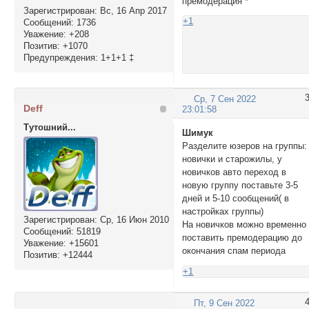
премодерация *
Зарегистрирован
: Вс, 16 Апр 2017
+1
Сообщений:
1736
Уважение:
+208
Позитив:
+1070
Предупреждения:
1+1+1 ‡
Ср, 7 Сен 2022
Deff
23:01:58
Тутошний...
Шимук
Разделите юзеров на группы:
новички и старожилы, у
новичков авто переход в
новую группу поставьте 3-5
дней и 5-10 сообщений( в
настройках группы)
Зарегистрирован
: Ср, 16 Июн 2010
На новичков можно временно
Сообщений:
51819
поставить премодерацию до
Уважение:
+15601
окончания спам периода
Позитив:
+12444
+1
Пт, 9 Сен 2022