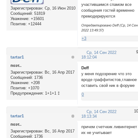
участившимся спамом все
Зарегистрирован
: Ср, 16 Июн 2010
сообщения гостей временно
Сообщений:
51819
премодерируются
Уважение:
+15601
Позитив:
+12444
Отредактировано Deff (Ср, 14 Сен
2022 13:49:37)
+3
Ср, 14 Сен 2022
tartar1
18:12:04
поэт..
Deff
Зарегистрирован
: Вс, 16 Апр 2017
у меня подозрение что это
Сообщений:
1736
вроде граффитистов,главное
Уважение:
+208
оставить свой ник в форуме
Позитив:
+1070
Предупреждения:
1+1+1 ‡
0
1
Ср, 14 Сен 2022
tartar1
18:13:34
поэт..
причем счетчкик ливинтернет
Зарегистрирован
: Вс, 16 Апр 2017
их не учитывает
Сообщений:
1736