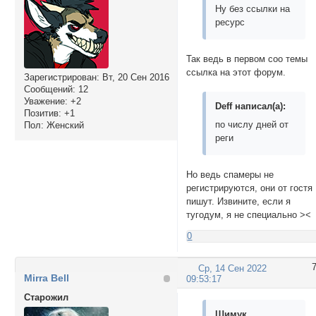
Ну без ссылки на
ресурс
Так ведь в первом соо темы
ссылка на этот форум.
Зарегистрирован
: Вт, 20 Сен 2016
Сообщений:
12
Уважение:
+2
Deff написал(а):
Позитив:
+1
по числу дней от
Пол:
Женский
реги
Но ведь спамеры не
регистрируются, они от гостя
пишут. Извините, если я
тугодум, я не специально ><
0
Ср, 14 Сен 2022
Mirra Bell
09:53:17
Cтарожил
Шимук