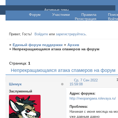
Единый форум поддержки
Активные темы
Форум
Участники
Правила
Поис
Регистрация
Войт
Привет, Гость!
Войдите
или
зарегистрируйтесь
.
»
Единый форум поддержки
»
Архив
»
Непрекращающаяся атака спамеров на форум
Страница:
1
Непрекращающаяся атака спамеров на форум
Ср, 7 Сен 2022
Шимук
15:59:08
Заслуженный
Адрес форума:
http://neopangaea.rolevaya.ru/
Проблема:
Начиная с июня месяца на мо
уже давным давно