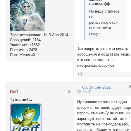
написал(а):
Но ведь спамеры
не
регистрируются,
они от гостя
пишут.
Зарегистрирован
: Чт, 3 Апр 2014
Сообщений:
2184
Уважение:
+1882
Так запретите гостям писать
Позитив:
+2478
сообщения и создавать темы,
Пол:
Женский
это можно сделать в
настройках форумов.
+3
Ср, 14 Сен 2022
Deff
13:48:41
Тутошний...
Ну типично оставляют один
форум с гостевой, вдруг над
пароль сменить(у не смогших
зарегацо), всех гостей тоже
поставить на премодерацию,
написать объяву, что в связи 