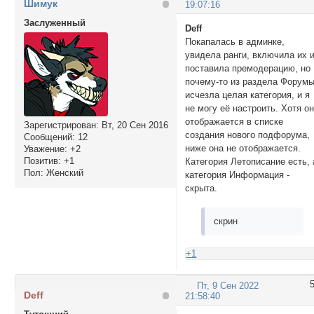
Шимук
19:07:16
Заслуженный
Deff
Покапалась в админке,
увидела ранги, включила их 
поставила премодерацию, но
почему-то из раздела Форум
исчезла целая категория, и я
не могу её настроить. Хотя о
отображается в списке
Зарегистрирован
: Вт, 20 Сен 2016
создания нового подфорума,
Сообщений:
12
ниже она не отображается.
Уважение:
+2
Позитив:
+1
Категория Летописание есть, 
Пол:
Женский
категория Информация -
скрыта.
скрин
+1
Пт, 9 Сен 2022
Deff
21:58:40