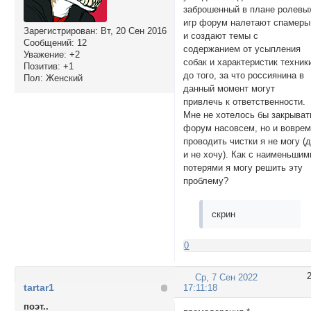
заброшенный в плане ролевы
игр форум налетают спамеры
Зарегистрирован
: Вт, 20 Сен 2016
и создают темы с
Сообщений:
12
содержанием от усыпления
Уважение:
+2
собак и характеристик техник
Позитив:
+1
до того, за что россиянина в
Пол:
Женский
данный момент могут
привлечь к ответственности.
Мне не хотелось бы закрыват
форум насовсем, но и вовре
проводить чистки я не могу (
и не хочу). Как с наименьшим
потерями я могу решить эту
проблему?
скрин
0
Ср, 7 Сен 2022
tartar1
17:11:18
поэт..