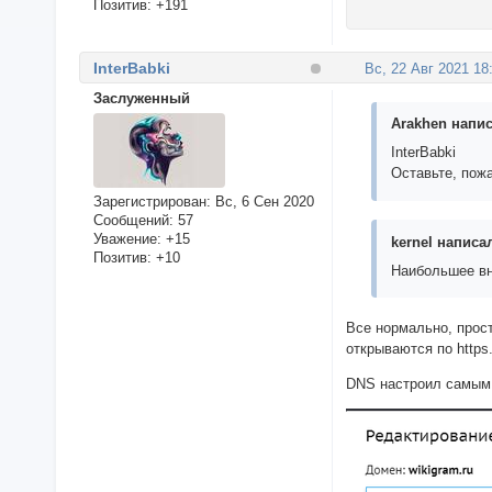
Позитив:
+191
InterBabki
Вс, 22 Авг 2021 18
Заслуженный
Arakhen напис
InterBabki
Оставьте, пож
Зарегистрирован
: Вс, 6 Сен 2020
Сообщений:
57
Уважение:
+15
kernel написал
Позитив:
+10
Наибольшее вн
Все нормально, прост
открываются по https
DNS настроил самым п