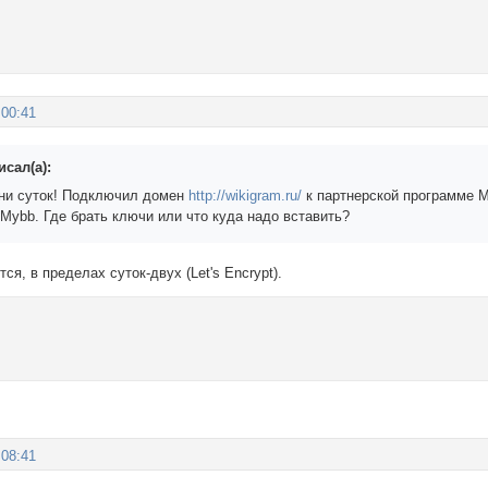
:00:41
исал(а):
ни суток! Подключил домен
http://wikigram.ru/
к партнерской программе M
Mybb. Где брать ключи или что куда надо вставить?
ся, в пределах суток-двух (Let's Encrypt).
:08:41