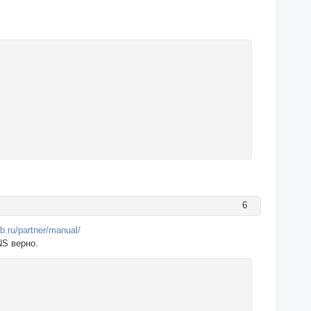
6
b.ru/partner/manual/
NS верно.