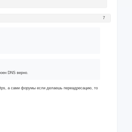
7
роен DNS верно.
https, а сами форумы если делаешь переадресацию, то