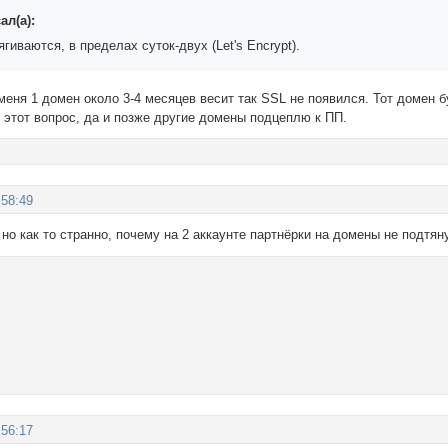
ал(а):
гиваются, в пределах суток-двух (Let's Encrypt).
меня 1 домен около 3-4 месяцев весит так SSL не появился. Тот домен бу
 этот вопрос, да и позже другие домены подцеплю к ПП.
:58:49
но как то странно, почему на 2 аккаунте партнёрки на домены не подтян
:56:17