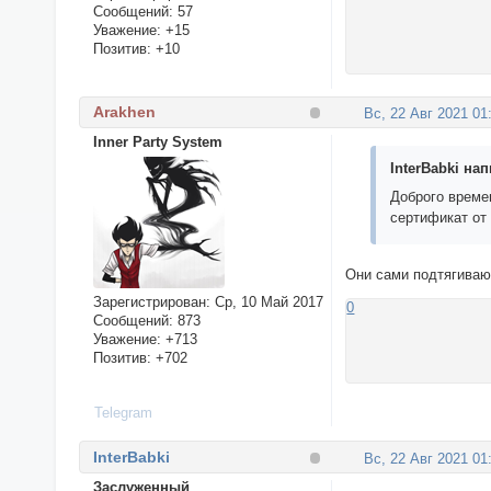
Сообщений:
57
Уважение:
+15
Позитив:
+10
Arakhen
Вс, 22 Авг 2021 01
Inner Party System
InterBabki нап
Доброго време
сертификат от 
Они сами подтягивают
Зарегистрирован
: Ср, 10 Май 2017
0
Сообщений:
873
Уважение:
+713
Позитив:
+702
Telegram
InterBabki
Вс, 22 Авг 2021 01
Заслуженный