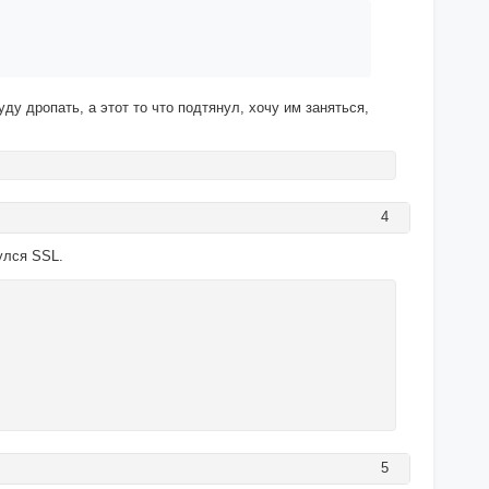
ду дропать, а этот то что подтянул, хочу им заняться,
4
улся SSL.
5