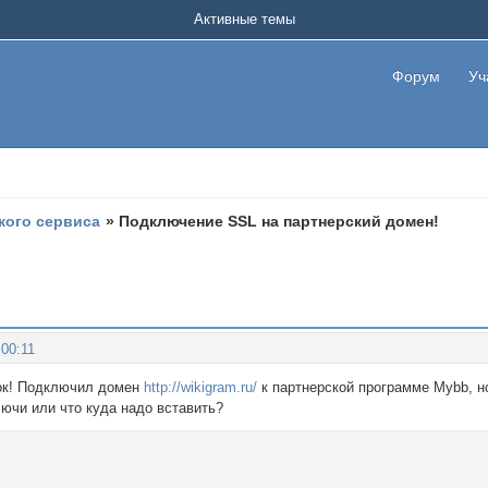
Активные темы
Форум
Уч
кого сервиса
»
Подключение SSL на партнерский домен!
:00:11
ок! Подключил домен
http://wikigram.ru/
к партнерской программе Mybb, н
лючи или что куда надо вставить?