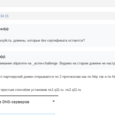
:34:15
ал(а):
алуйста, домены, которые без сертификата остаются?
(а):
имание обратите на _acme-challenge. Видимо на старом домене не наст
о партнерский домен открывается по 2 протоколам как по http так и по 
.
ростым способом установив ns1.q11.ru. ns2.q11.ru.