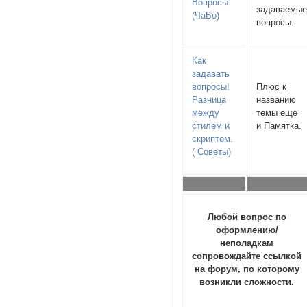
Вопросы
задаваемы
(ЧаВо)
вопросы.
Как
задавать
вопросы!
Плюс к
Разница
названию
между
темы еще
стилем и
и Памятка.
скриптом.
( Советы)
Любой вопрос по
оформлению/
неполадкам
сопровождайте ссылкой
на форум, по которому
возникли сложности.