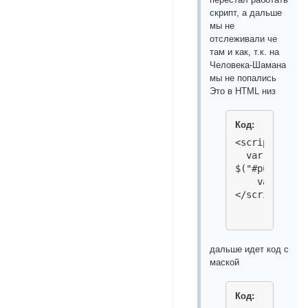
скрипт, а дальше
мы не
отслеживали че
там и как, т.к. на
Человека-Шамана
мы не попались
Это в HTML низ
Код:
<script><!-- 
  var s0="[",
$("#pun-viewt
    var s= $(
</script> 
дальше идет код с
маской
Код: