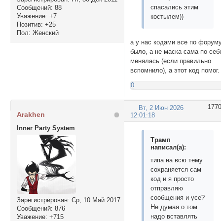
спасались этим
Сообщений:
88
Уважение:
+7
костылем))
Позитив:
+25
Пол:
Женский
а у нас кодами все по форум
было, а не маска сама по себ
менялась (если правильно
вспомнило), а этот код помог.
0
177
Вт, 2 Июн 2026
Arakhen
12:01:18
Inner Party System
Трамп
написал(а):
типа на всю тему
сохраняется сам
код и я просто
отправляю
сообщения и усе?
Зарегистрирован
: Ср, 10 Май 2017
Не думая о том
Сообщений:
876
надо вставлять
Уважение:
+715