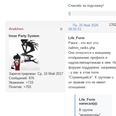
Спасибо за подсказку!
0
176
Пн, 25 Май 2026
Arakhen
09:55:51
Inner Party System
Life_Form
Ранги - это вот это:
/admin_ranks.php
Оно относится к внешнему
отображению профиля и
надписям/картинкам в нём. Н
форуме поддержки, наприме
- у вас в этом поле
Зарегистрирован
: Ср, 10 Май 2017
"Стремящийся". К группам
и
Сообщений:
876
их правам
это не имеет
Уважение:
+715
Позитив:
+703
отношения.
Life_Form
написал(а):
В группе
"модераторы"