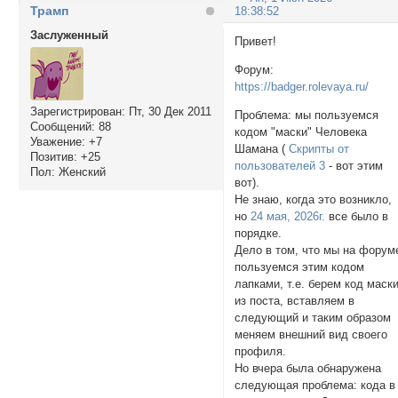
Трамп
18:38:52
Заслуженный
Привет!
Форум:
https://badger.rolevaya.ru/
Зарегистрирован
: Пт, 30 Дек 2011
Проблема: мы пользуемся
Сообщений:
88
кодом "маски" Человека
Уважение:
+7
Шамана (
Скрипты от
Позитив:
+25
пользователей 3
- вот этим
Пол:
Женский
вот).
Не знаю, когда это возникло,
но
24 мая, 2026г.
все было в
порядке.
Дело в том, что мы на форум
пользуемся этим кодом
лапками, т.е. берем код маск
из поста, вставляем в
следующий и таким образом
меняем внешний вид своего
профиля.
Но вчера была обнаружена
следующая проблема: кода в