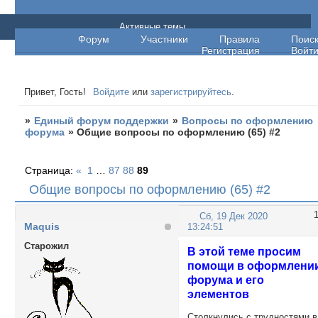
Единый форум поддержки
Активные темы
Форум
Участники
Правила
Поис
Регистрация
Войт
Привет, Гость!
Войдите
или
зарегистрируйтесь
.
»
Единый форум поддержки
»
Вопросы по оформлению
форума
»
Общие вопросы по оформлению (65) #2
Страница:
«
1
…
87
88
89
Общие вопросы по оформлению (65) #2
Сб, 19 Дек 2020
Maquis
13:24:51
Cтарожил
В этой теме просим
помощи в оформлени
форума и его
элементов
Столкнулись с трудностями в