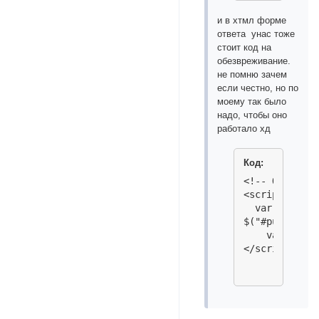
        'Глоб
и в хтмл форме
        'Личн
ответа унас тоже
        'Барс
стоит код на
        'Барс
обезвреживание.
        'Альт
не помню зачем
        'Выжи
если честно, но по
        'Ты р
моему так было
        'Заве
надо, чтобы оно
        'Барн
работало хд
        'Архи
        'Неза
        'Адми
Код:
        'Орга
<!-- Обезвреж
        'Личн
<script>

        'Имущ
  var s0="[",
        'обос
$("#pun-viewt
    },

    var s= $(
    changeList
</script>
        'pafl
            t
            d
            t
            c