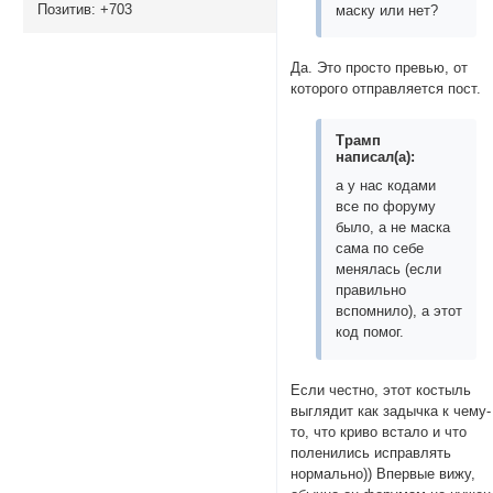
Позитив:
+703
маску или нет?
Да. Это просто превью, от
которого отправляется пост.
Трамп
написал(а):
а у нас кодами
все по форуму
было, а не маска
сама по себе
менялась (если
правильно
вспомнило), а этот
код помог.
Если честно, этот костыль
выглядит как задычка к чему-
то, что криво встало и что
поленились исправлять
нормально)) Впервые вижу,