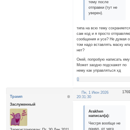
тему после
отправки (тут не
уверен).
типа на всю тему сохраняетс
сам код и я просто отправля
сообщения и усе? Не думая о
том надо вставлять маску ил
нет?
Окей, попробую написать ему
Может заодно подскажет по
нему как управляться хд
0
176
Пн, 1 Июн 2026
Трамп
20:31:30
Заслуженный
Arakhen
написал(а):
Чесгря вообще не
понял, от чего
Зарегистрирован
: Пт, 30 Дек 2011