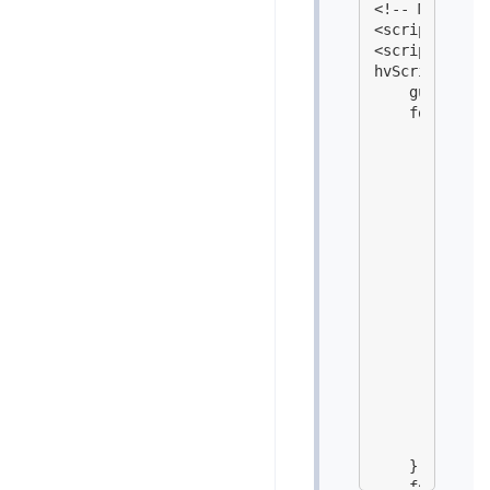
<!-- Маска -->
<script src="
<script>

hvScriptSet.a
    guestAcce
    forumAcces
        'Глоб
        'Личн
        'Барс
        'Барс
        'Альт
        'Выжи
        'Ты р
        'Заве
        'Барн
        'Архи
        'Неза
        'Адми
        'Орга
        'Личн
        'Имущ
        'обос
    },

    forumAcce