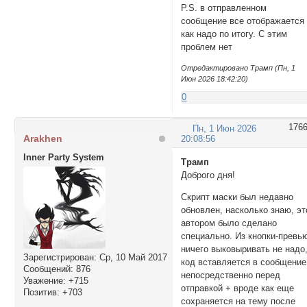
            d
P.S. в отправленном
            t
сообщение все отображается
        },

как надо по итогу. С этим
        'pafl
проблем нет
            t
            d
Отредактировано Трамп (Пн, 1
Июн 2026 18:42:20)
            t
            c
0
            d
            t
176
Пн, 1 Июн 2026
        }

Arakhen
20:08:56
    },

Inner Party System
    userField
Трамп
});

Доброго дня!
</script>
Скрипт маски был недавно
обновлен, насколько знаю, эт
автором было сделано
специально. Из кнопки-превь
ничего выковыривать не надо
Зарегистрирован
: Ср, 10 Май 2017
код вставляется в сообщение
Сообщений:
876
непосредственно перед
Уважение:
+715
отправкой + вроде как еще
Позитив:
+703
сохраняется на тему после