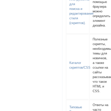
помощью
для
браузера
поиска и
можно
редактирования
определить
стиля
элемент
(скриптов).
дизайна.
Полезные
скрипты,
необходим
темы для
новичков,
Каталог
а также
скриптов/CSS
ссылки на
сайты
рассказыв
что такое
HTML и
CSS.
Ответы на
Типовые
часто