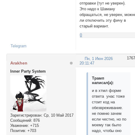
отправки (тут не уверен).
Это надо к Шаману
обращаться, не уверен, можн
ли отключить эту фичу в
старый вариант.
0
Telegram
176
Пн, 1 Июн 2026
Arakhen
20:11:47
Inner Party System
Трамп
написал(а):
и в хтмл форме
ответа унас тоже
стоит код на
обезвреживание.
не помню зачем
Зарегистрирован
: Ср, 10 Май 2017
если честно, но по
Сообщений:
876
моему так было
Уважение:
+715
Позитив:
+703
надо, чтобы оно