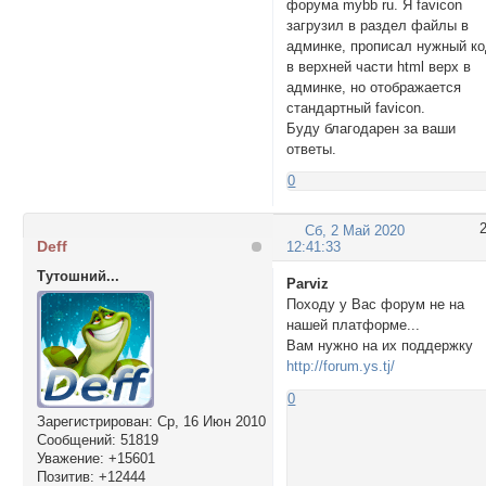
форума mybb ru. Я favicon
загрузил в раздел файлы в
админке, прописал нужный к
в верхней части html верх в
админке, но отображается
стандартный favicon.
Буду благодарен за ваши
ответы.
0
Сб, 2 Май 2020
Deff
12:41:33
Тутошний...
Parviz
Походу у Вас форум не на
нашей платформе...
Вам нужно на их поддержку
http://forum.ys.tj/
0
Зарегистрирован
: Ср, 16 Июн 2010
Сообщений:
51819
Уважение:
+15601
Позитив:
+12444