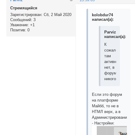
Стремящийся
Зарегистрирован
: Сб, 2 Май 2020
kolobdur74
написал(а):
Сообщений:
3
Уважение:
+1
Позитив:
0
Parviz
написал(а):
К
сожалению
там
активности
нет, в
форуме
никого
Если это форум
на платформе
Майбб, то не в
НТМЛ верх, а в
Администрирование
- Настройки: