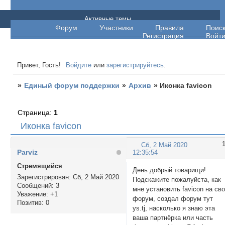
Единый форум поддержки
Активные темы
Форум
Участники
Правила
Поис
Регистрация
Войт
Привет, Гость!
Войдите
или
зарегистрируйтесь
.
»
Единый форум поддержки
»
Архив
»
Иконка favicon
Страница:
1
Иконка favicon
Сб, 2 Май 2020
Parviz
12:35:54
Стремящийся
День добрый товарищи!
Зарегистрирован
: Сб, 2 Май 2020
Подскажите пожалуйста, как
Сообщений:
3
мне установить favicon на св
Уважение:
+1
форум, создал форум тут
Позитив:
0
ys.tj, насколько я знаю эта
ваша партнёрка или часть