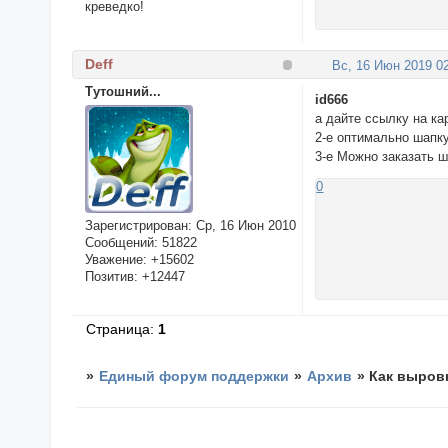
креведко!
Deff
Вс, 16 Июн 2019 02
Тутошний...
id666
а дайте ссылку на кар
2-е оптимально шапк
3-е Можно заказать ш
0
Зарегистрирован
: Ср, 16 Июн 2010
Сообщений:
51822
Уважение:
+15602
Позитив:
+12447
Страница:
1
»
Единый форум поддержки
»
Архив
»
Как выровн