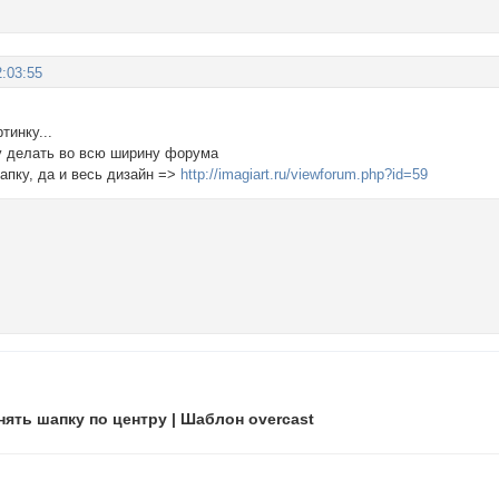
:03:55
тинку...
у делать во всю ширину форума
апку, да и весь дизайн =>
http://imagiart.ru/viewforum.php?id=59
ять шапку по центру | Шаблон overcast