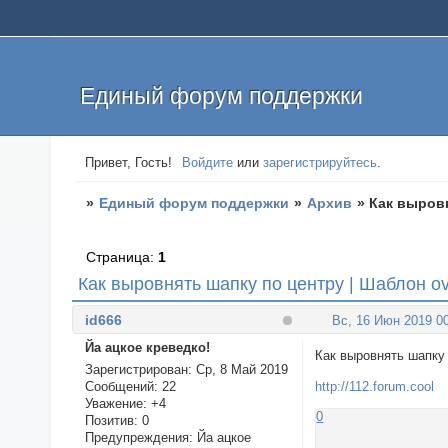
Единый форум поддержки
Привет, Гость!
Войдите
или
зарегистрируйтесь
.
»
Единый форум поддержки
»
Архив
»
Как выровн
Страница:
1
Как выровнять шапку по центру | Шаблон ov
id666
Вс, 16 Июн 2019 00
Йа ацкое креведко!
Как выровнять шапку 
Зарегистрирован
: Ср, 8 Май 2019
Сообщений:
22
http://112.forum.cool
Уважение:
+4
0
Позитив:
0
Предупреждения:
Йа ацкое