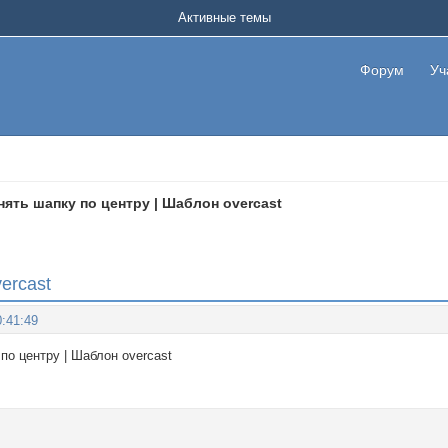
Активные темы
Форум
Уч
ять шапку по центру | Шаблон overcast
ercast
:41:49
по центру | Шаблон overcast