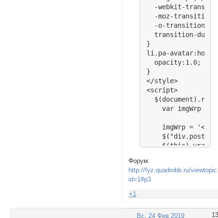
  -webkit-transiti
  -moz-transition-
  -o-transition-du
  transition-durat
}

li.pa-avatar:hover
  opacity:1.0;

}

</style>

<script>

  $(document).read
    var imgWrp = "
    imgWrp = '<img
    $("div.post-au
    $(this).wrap('
    $(this).parent
Форум:
});});

http://fyz.quadrobb.ru/viewtopi
</script><!--Конец
id=1#p3
<!----------------
+1
1
Вс, 24 Фев 2019