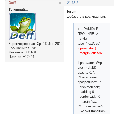
Deff
21:36:21
Тутошний...
lorem
Добавьте в код красным:
<!-- РАМКА В
ПРОФИЛЕ-->
<style
type="text/css">
Зарегистрирован
: Ср, 16 Июн 2010
Сообщений:
51819
li.pa-avatar {
Уважение:
+15601
margin-left:-5px;
Позитив:
+12444
}
li.pa-avatar .Wrp-
ava img[alt]{
opacity:0.7;
/*Начальная
прозрачность*/
display:block;
padding:0;
border-width:0;
margin:4px;
/*Отступ рамки*/
-webkit-transition-