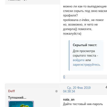
можно ли как-то выпадающие
списки скрыть под окно маск
профиля?
пробовала z-index, не помог
но, возможно, я чето не
доперла)) помогите,
пожалуйста)
Скрытый текст:
Для просмотра
скрытого текста -
войдите
или
зарегистрируйтесь
.
0
Ср, 20 Фев 2019
Deff
04:38:34
Тутошний...
nata_an
Дайте тестовый ник-пароль