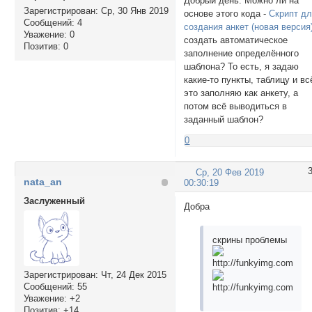
Добрый день. Можно ли на
Зарегистрирован
: Ср, 30 Янв 2019
основе этого кода -
Скрипт д
Сообщений:
4
создания анкет (новая версия
Уважение:
0
создать автоматическое
Позитив:
0
заполнение определённого
шаблона? То есть, я задаю
какие-то пункты, таблицу и вс
это заполняю как анкету, а
потом всё выводиться в
заданный шаблон?
0
Ср, 20 Фев 2019
nata_an
00:30:19
Заслуженный
Добра
скрины проблемы
Зарегистрирован
: Чт, 24 Дек 2015
Сообщений:
55
Уважение:
+2
Позитив:
+14