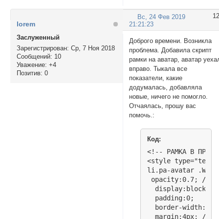
1
Вс, 24 Фев 2019
lorem
21:21:23
Заслуженный
Доброго времени. Возникла
Зарегистрирован
: Ср, 7 Ноя 2018
проблема. Добавила скрипт
Сообщений:
10
рамки на аватар, аватар уеха
Уважение:
+4
вправо. Тыкала все
Позитив:
0
показатели, какие
додумалась, добавляла
новые, ничего не помогло.
Отчаялась, прошу вас
помочь.:
Код:
<!-- РАМКА В ПРОФИЛ
<style type="text/c
li.pa-avatar .Wrp-
 opacity:0.7; /*На
  display:block;

  padding:0;

  border-width:0;

  margin:4px; /*От