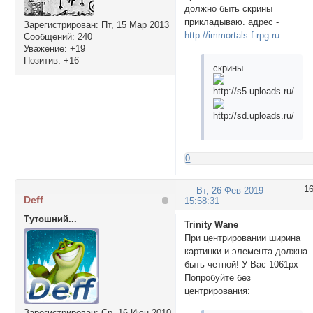
должно быть скрины
прикладываю. адрес -
Зарегистрирован
: Пт, 15 Мар 2013
http://immortals.f-rpg.ru
Сообщений:
240
Уважение:
+19
Позитив:
+16
скрины
0
1
Вт, 26 Фев 2019
Deff
15:58:31
Тутошний...
Trinity Wane
При центрировании ширина
картинки и элемента должна
быть четной! У Вас 1061px
Попробуйте без
центрирования:
Зарегистрирован
: Ср, 16 Июн 2010