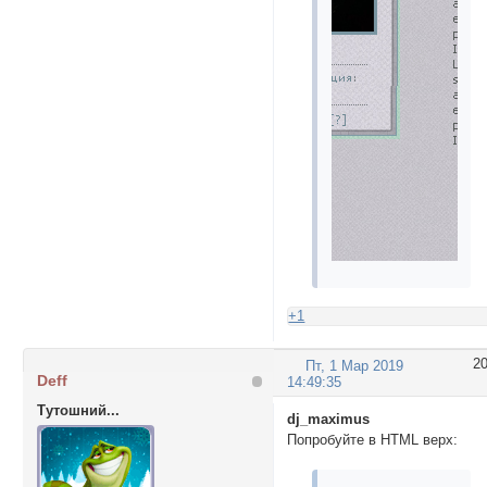
+1
2
Пт, 1 Мар 2019
Deff
14:49:35
Тутошний...
dj_maximus
Попробуйте в HTML верх: