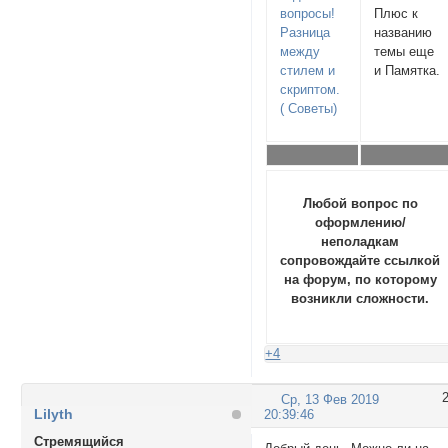
вопросы!
Плюс к
Разница
названию
между
темы еще
стилем и
и Памятка.
скриптом.
( Советы)
Любой вопрос по
оформлению/
неполадкам
сопровождайте ссылкой
на форум, по которому
возникли сложности.
+4
Ср, 13 Фев 2019
Lilyth
20:39:46
Стремящийся