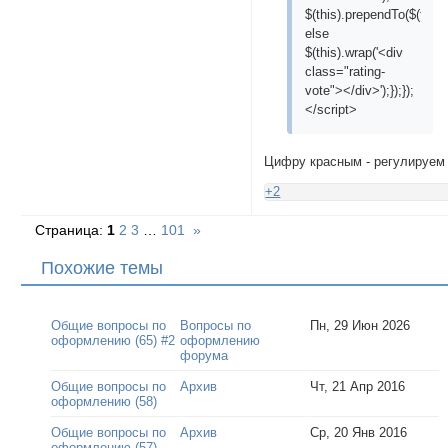
$(this).prependTo($(this).
else
$(this).wrap('<div
class="rating-
vote"></div>');});});
</script>
Цифру красным - регулируем
+2
Страница:
1
2
3
…
101
»
Похожие темы
Общие вопросы по
Вопросы по
Пн, 29 Июн 2026
оформлению (65) #2
оформлению
форума
Общие вопросы по
Архив
Чт, 21 Апр 2016
оформлению (58)
Общие вопросы по
Архив
Ср, 20 Янв 2016
оформлению (57)