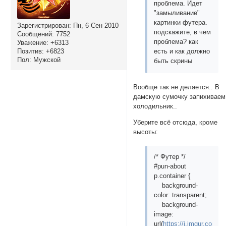
проблема. Идет
"замыливание"
картинки футера.
Зарегистрирован
: Пн, 6 Сен 2010
подскажите, в чем
Сообщений:
7752
проблема? как
Уважение:
+6313
Позитив:
+6823
есть и как должно
Пол:
Мужской
быть скрины
Вообще так не делается.. В
дамскую сумочку запихиваем
холодильник..
Уберите всё отсюда, кроме
высоты:
/* Футер */
#pun-about
p.container {
background-
color: transparent;
background-
image:
url(
https://i.imgur.com