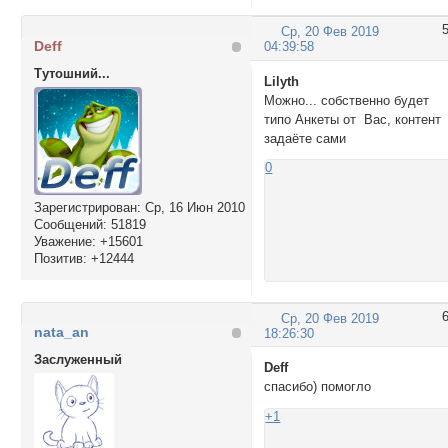
Ср, 20 Фев 2019
Deff
04:39:58
Тутошний...
Lilyth
Можно... собственно будет
типо Анкеты от Вас, контент
задаёте сами
0
Зарегистрирован
: Ср, 16 Июн 2010
Сообщений:
51819
Уважение:
+15601
Позитив:
+12444
Ср, 20 Фев 2019
nata_an
18:26:30
Заслуженный
Deff
спасибо) помогло
+1