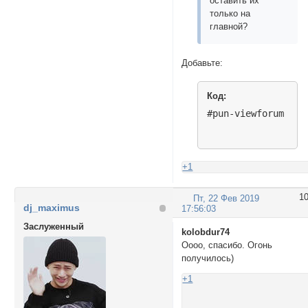
оставить их
только на
главной?
Добавьте:
Код:
#pun-viewforum div
+1
1
Пт, 22 Фев 2019
dj_maximus
17:56:03
Заслуженный
kolobdur74
Оооо, спасибо. Огонь
получилось)
+1