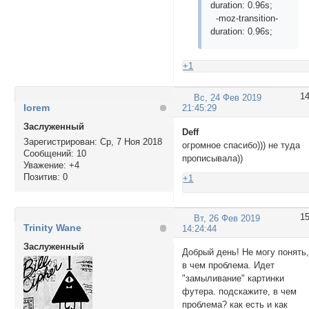
duration: 0.96s;
-moz-transition-
duration: 0.96s;
+1
1
Вс, 24 Фев 2019
lorem
21:45:29
Заслуженный
Deff
Зарегистрирован
: Ср, 7 Ноя 2018
огромное спасибо))) не туда
Сообщений:
10
прописывала))
Уважение:
+4
Позитив:
0
+1
1
Вт, 26 Фев 2019
Trinity Wane
14:24:44
Заслуженный
Добрый день! Не могу понять
в чем проблема. Идет
"замыливание" картинки
футера. подскажите, в чем
проблема? как есть и как