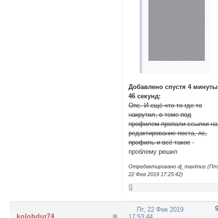
Добавлено спустя 4 минуты
46 секунд:
Опс. И ещё что-то где-то
накрутил, в теме под
профилем пропали ссылки на
редактирование поста, лс,
профиль и всё такое
-
проблему решил
Отредактировано dj_maximus (Пт
22 Фев 2019 17:25:42)
0
Пт, 22 Фев 2019
kolobdur74
17:53:44