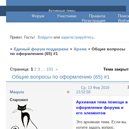
Единый форум поддержки
Активные темы
Форум
Участники
Правила
Поис
Регистрация
Войт
Привет, Гость!
Войдите
или
зарегистрируйтесь
.
»
Единый форум поддержки
»
Архив
»
Общие вопросы
по оформлению (65) #1
Страница:
1
2
3
…
101
»
Тема закрыт
Общие вопросы по оформлению (65) #1
Ср, 13 Фев 2019
Maquis
13:52:59
Cтарожил
Архивная тема помощи в
оформлении форума и
его элементов
Это архивная тема. Если вы
хотите задать вопрос,