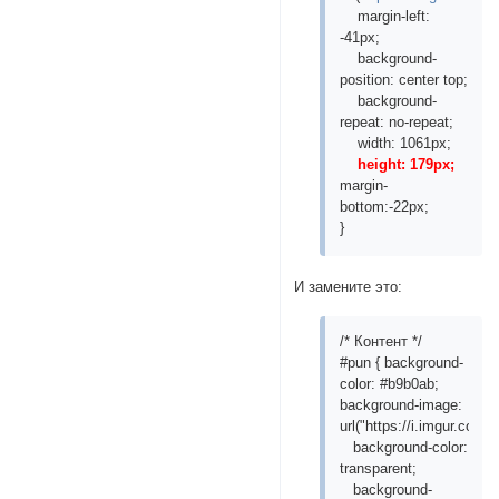
margin-left:
-41px;
background-
position: center top;
background-
repeat: no-repeat;
width: 1061px;
height: 179px;
margin-
bottom:-22px;
}
И замените это:
/* Контент */
#pun { background-
color: #b9b0ab;
background-image:
url("https://i.imgur.com/
background-color:
transparent;
background-