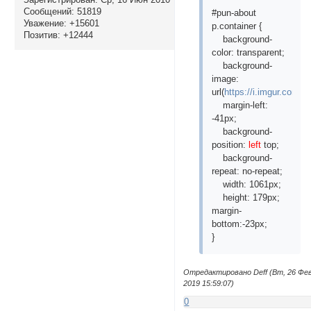
Сообщений:
51819
#pun-about
Уважение:
+15601
p.container {
Позитив:
+12444
background-
color: transparent;
background-
image:
url(
https://i.imgur.com
margin-left:
-41px;
background-
position:
left
top;
background-
repeat: no-repeat;
width: 1061px;
height: 179px;
margin-
bottom:-23px;
}
Отредактировано Deff (Вт, 26 Фе
2019 15:59:07)
0