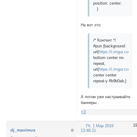
position: center;
}
На вот это:
/* Контент */
#pun {background:
url(
https://i.imgur.com/
bottom center no-
repeat,
url(
https://i.imgur.com/
center center
repeat-y #b9b0ab;}
А потом уже настраивайте
баннеры..
+3
1
Пт, 1 Мар 2019
dj_maximus
13:48:21