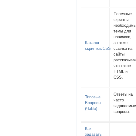
Полезные
скрипты,
необходим
темы для
новичков,
Каталог
а также
скриптов/CSS
ссылки на
сайты
рассказыв
что такое
HTML и
CSS.
Ответы на
Типовые
часто
Вопросы
задаваемы
(ЧаВо)
вопросы.
Как
задавать