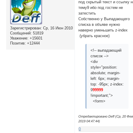
под скрытый текст и ссылку н
тему9 ибо под гостем не
затестить
Собственно у Выпадающего
списка в объяве нужно
Зарегистрирован
: Ср, 16 Июн 2010
наверно уменьшить z-index
Сообщений:
51819
(убрать красное)
Уважение:
+15601
Позитив:
+12444
<!-- выпадающий
список -->
<div
style="position:
absolute; margin-
left: 6px; margin-
top: -95px; z-index:
9
99999
!important;">
<form>
Отредактировано Deff (Ср, 20 Фе
2019 04:47:44)
0