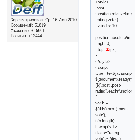
<style>
.post
{position:relative!importa
.rating-vote {
Зарегистрирован
: Ср, 16 Июн 2010
Сообщений:
51819
z-index:10;
Уважение:
+15601
Позитив:
+12444
position:absolute!import
right:0;
top:-
33
px;
}
</style>
<script
type="text/javascript">
$(document).ready(functi
{$('.post .post-
rating').each(function()
{
var b =
$(this).next('.post-
vote');
if(b.length){
b.wrap('<div
class="rating-
vote"></div>');