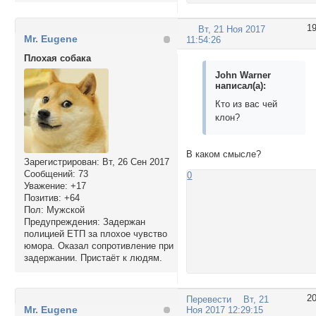
1
Вт, 21 Ноя 2017
Mr. Eugene
11:54:26
Плохая собака
John Warner
написал(а):
Кто из вас чей
клон?
В каком смысле?
Зарегистрирован
: Вт, 26 Сен 2017
Сообщений:
73
0
Уважение:
+17
Позитив:
+64
Пол:
Мужской
Предупреждения:
Задержан
полицией ЕТП за плохое чувство
юмора. Оказал сопротивление при
задержании. Пристаёт к людям.
2
Перевести
Вт, 21
Mr. Eugene
Ноя 2017 12:29:15