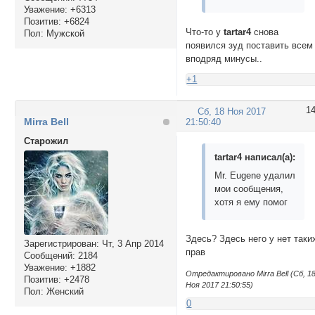
Уважение:
+6313
Позитив:
+6824
Что-то у
tartar4
снова
Пол:
Мужской
появился зуд поставить всем
вподряд минусы..
+1
1
Сб, 18 Ноя 2017
Mirra Bell
21:50:40
Cтарожил
tartar4 написал(а):
Mr. Eugene удалил
мои сообщения,
хотя я ему помог
Здесь? Здесь него у нет таки
Зарегистрирован
: Чт, 3 Апр 2014
прав
Сообщений:
2184
Уважение:
+1882
Отредактировано Mirra Bell (Сб, 1
Позитив:
+2478
Ноя 2017 21:50:55)
Пол:
Женский
0