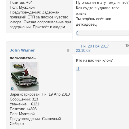
Ну очистил я эту тему, и что?
Позитив:
+64
Пол:
Мужской
Как-будто я удалил тебе
Предупреждения:
Задержан
жизнь.
полицией ЕТП за плохое чувство
Ты ведёшь себя как
юмора. Оказал сопротивление при
детсадовец.
задержании. Пристаёт к людям.
0
1
Пн, 20 Ноя 2017
John Warner
23:10:02
пользователь
Кто из вас чей клон?
-1
Зарегистрирован
: Пн, 19 Апр 2010
Сообщений:
313
Уважение:
+6121
Позитив:
+4893
Пол:
Мужской
Предупреждения:
Сказочный
Сибиряк