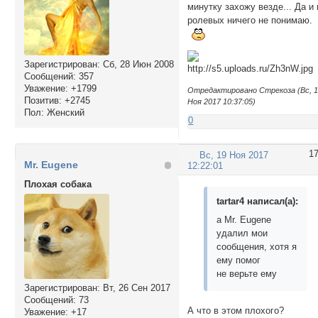
минутку захожу везде... Да и 
ролевых ничего не понимаю.
Зарегистрирован
: Сб, 28 Июн 2008
Сообщений:
357
Уважение:
+1799
Отредактировано Стрекоза (Вс, 
Позитив:
+2745
Ноя 2017 10:37:05)
Пол:
Женский
0
1
Вс, 19 Ноя 2017
Mr. Eugene
12:22:01
Плохая собака
tartar4 написал(а):
а Mr. Eugene
удалил мои
сообщения, хотя я
ему помог
не верьте ему
Зарегистрирован
: Вт, 26 Сен 2017
Сообщений:
73
А что в этом плохого?
Уважение:
+17