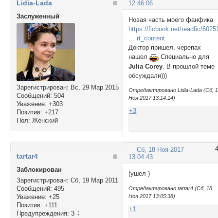
Lidia-Lada
12:46:06
Заслуженный
Новая часть моего фанфика
https://ficbook.net/readfic/602
… rt_content
Доктор пришел, черепах
нашел
Специально для
Julia Corey
. В прошлой теме
обсуждали)))
Зарегистрирован
: Вс, 29 Мар 2015
Отредактировано Lidia-Lada (Сб, 
Сообщений:
504
Ноя 2017 13:14:14)
Уважение:
+303
+3
Позитив:
+217
Пол:
Женский
Сб, 18 Ноя 2017
tartar4
13:04:43
Заблокирован
(ушел )
Зарегистрирован
: Сб, 19 Мар 2011
Сообщений:
495
Отредактировано tartar4 (Сб, 18
Ноя 2017 13:05:38)
Уважение:
+25
Позитив:
+111
+1
Предупреждения:
3 ‡