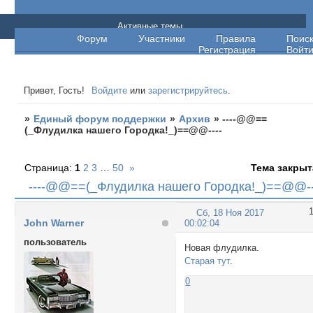
Единый форум поддержки
Активные темы
Форум
Участники
Правила
Поис
Регистрация
Войт
Привет, Гость!
Войдите
или
зарегистрируйтесь
.
»
Единый форум поддержки
»
Архив
»
----@@==
(_Флудилка нашего Городка!_)==@@----
Страница:
1
2
3
…
50
»
Тема закрыт
----@@==(_Флудилка нашего Городка!_)==@@--
Сб, 18 Ноя 2017
John Warner
00:02:04
пользователь
Новая флудилка.
Старая тут
.
0