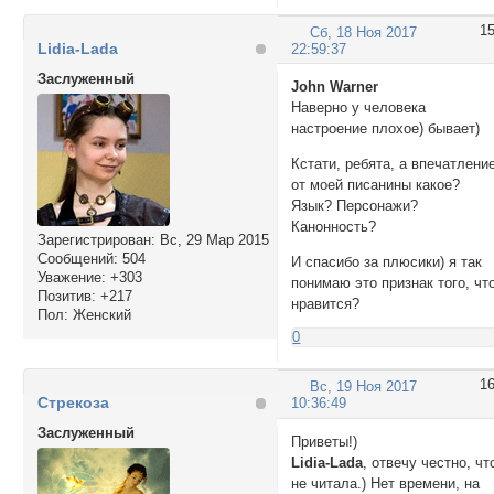
1
Сб, 18 Ноя 2017
Lidia-Lada
22:59:37
Заслуженный
John Warner
Наверно у человека
настроение плохое) бывает)
Кстати, ребята, а впечатлени
от моей писанины какое?
Язык? Персонажи?
Канонность?
Зарегистрирован
: Вс, 29 Мар 2015
Сообщений:
504
И спасибо за плюсики) я так
Уважение:
+303
понимаю это признак того, чт
Позитив:
+217
нравится?
Пол:
Женский
0
1
Вс, 19 Ноя 2017
Стрекоза
10:36:49
Заслуженный
Приветы!)
Lidia-Lada
, отвечу честно, чт
не читала.) Нет времени, на