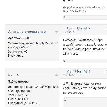
Отредактировано tartar4 (Сб, 18
Ноя 2017 15:19:43)
0
Сб, 18 Ноя 2017
Алиса из страны снов
17:00:26
Заслуженный
Помогите найти форум про
Зарегистрирован
: Пн, 30 Окт 2017
людей (плевать какой, главно
Сообщений:
7
не по аниме) с рейтингом PG-
Уважение:
+1
13 и ниже.
Позитив:
0
0
1
Сб, 18 Ноя 2017
tartar4
18:30:42
Заблокирован
а
Mr. Eugene
удалил мои
Зарегистрирован
: Сб, 19 Мар 2011
сообщения, хотя я ему помог
Сообщений:
495
не верьте ему
Уважение:
+25
Позитив:
+111
-1
Предупреждения:
3 ‡