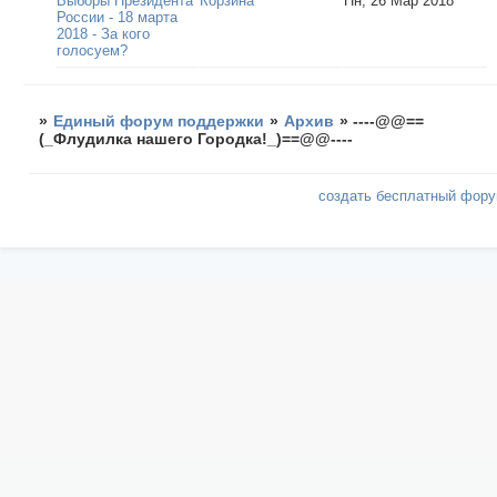
Выборы Президента
Корзина
Пн, 26 Мар 2018
России - 18 марта
2018 - За кого
голосуем?
»
Единый форум поддержки
»
Архив
»
----@@==
(_Флудилка нашего Городка!_)==@@----
создать бесплатный фор