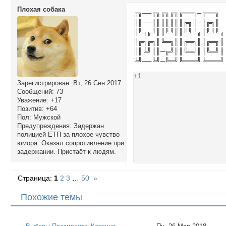
Плохая собака
╔╗──╔╗╔╗╔╗╔══╗─╔══╗
║║──║║║║║║║╔╗║─║╔╗║
║╚╗╔╝║║╚╝║║╚╝╚╗║╚╝╚╗
║╔╗╔╗║╚═╗║║╔═╗║║╔═╗║
║║╚╝║║─╔╝║║╚═╝║║╚═╝║
╚╝──╚╝─╚═╝╚═══╝╚═══╝
+1
Зарегистрирован
: Вт, 26 Сен 2017
Сообщений:
73
Уважение:
+17
Позитив:
+64
Пол:
Мужской
Предупреждения:
Задержан
полицией ЕТП за плохое чувство
юмора. Оказал сопротивление при
задержании. Пристаёт к людям.
Страница:
1
2
3
…
50
»
Похожие темы