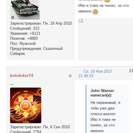
Ибо я тоже не понял, за что
именно
+1
Зарегистрирован
: Пн, 19 Апр 2010
Сообщений:
313
Уважение:
+6121
Позитив:
+4893
Пол:
Мужской
Предупреждения:
Сказочный
Сибиряк
1
Сб, 18 Ноя 2017
kolobdur74
21:49:33
...
John Warner
написал(а):
Не переживай, я
тебе уже два
плюса вкатил
Ибо я тоже не
понял, за что
Зарегистрирован
: Пн, 6 Сен 2010
именно
Сообщений:
7754