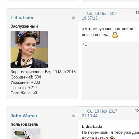
1
Сб, 18 Ноя 2017
Lidia-Lada
19:37:12
Заслуженный
з что минус мне поставили я
вот не поняла
+1
Зарегистрирован
: Вс, 29 Мар 2015
Сообщений:
504
Уважение:
+303
Позитив:
+217
Пол:
Женский
1
Сб, 18 Ноя 2017
John Warner
21:19:44
пользователь
Lidia-Lada
Не переживай, я тебе уже дв
плюса вкатил