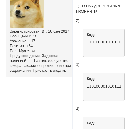
1) H3 Пbl7@NT3Cb 470-70
NЗMEHNTb!
2)
Зарегистрирован
: Вт, 26 Сен 2017
Код:
Сообщений:
73
Уважение:
+17
110100001010110111
Позитив:
+64
Пол:
Мужской
Предупреждения:
Задержан
полицией ЕТП за плохое чувство
3)
юмора. Оказал сопротивление при
задержании. Пристаёт к людям.
Код:
110100001010111100
4)
Код: