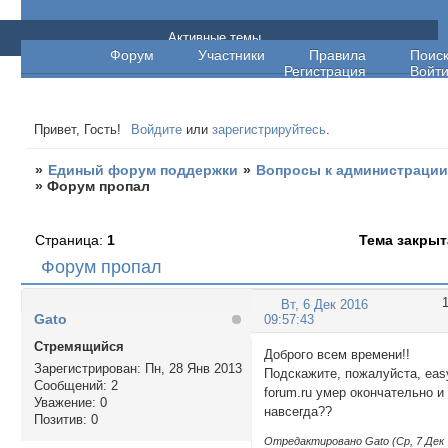
Единый форум поддержки
Активные темы
Форум
Участники
Правила
Поис
Регистрация
Войт
Привет, Гость!
Войдите
или
зарегистрируйтесь
.
»
Единый форум поддержки
»
Вопросы к администраци
»
Форум пропал
Страница:
1
Тема закрыт
Форум пропал
Вт, 6 Дек 2016
Gato
09:57:43
Стремящийся
Доброго всем времени!!
Зарегистрирован
: Пн, 28 Янв 2013
Подскажите, пожалуйста, eas
Сообщений:
2
forum.ru умер окончательно и
Уважение:
0
навсегда??
Позитив:
0
Отредактировано Gato (Ср, 7 Дек