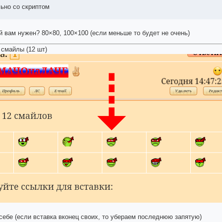
ьно со скриптом
й вам нужен? 80×80, 100×100 (если меньше то будет не очень)
смайлы (12 шт)
 себе (если вставка вконец своих, то убераем последнюю запятую)