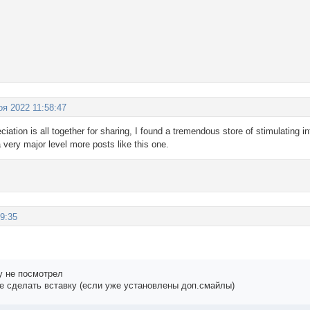
оя 2022 11:58:47
ation is all together for sharing, I found a tremendous store of stimulating inf
 very major level more posts like this one.
19:35
у не посмотрел
же сделать вставку (если уже установлены доп.смайлы)