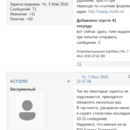
удалении, просто при
Зарегистрирован
: Чт, 5 Май 2016
переходе по ссылкам форума
Сообщений:
71
адрес
http://replay.mybb.ru/
Уважение:
+11
Позитив:
+62
Добавлено спустя 41
секунду:
вот сейчас здесь тоже выдал
при попытке отправить
сообщение :C
Отредактировано kael'thas (Чт, 7
Июл 2016 22:42:38)
+1
Чт, 7 Июл 2016
ACT3255
22:47:06
Заслуженный
Так же некоторые скрипты не
подгужаются, приходится
обновлять несколько раз,
В частности, раскраска ников
и скрипт статистики последни
10-15 сообщений.
Надеемся, что именно из-за
503 Service Temporarily