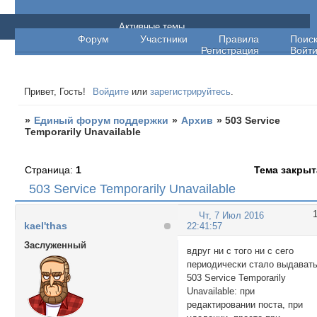
Единый форум поддержки
Активные темы
Форум
Участники
Правила
Поис
Регистрация
Войт
Привет, Гость!
Войдите
или
зарегистрируйтесь
.
»
Единый форум поддержки
»
Архив
»
503 Service
Temporarily Unavailable
Страница:
1
Тема закрыт
503 Service Temporarily Unavailable
Чт, 7 Июл 2016
kael'thas
22:41:57
Заслуженный
вдруг ни с того ни с сего
периодически стало выдават
503 Service Temporarily
Unavailable: при
редактировании поста, при