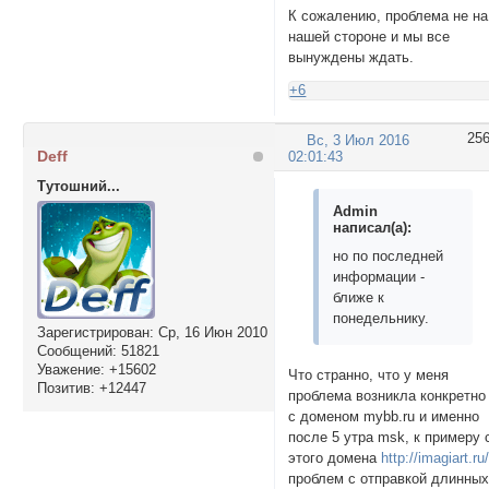
К сожалению, проблема не на
нашей стороне и мы все
вынуждены ждать.
+6
25
Вс, 3 Июл 2016
Deff
02:01:43
Тутошний...
Admin
написал(а):
но по последней
информации -
ближе к
понедельнику.
Зарегистрирован
: Ср, 16 Июн 2010
Сообщений:
51821
Уважение:
+15602
Что странно, что у меня
Позитив:
+12447
проблема возникла конкретно
с доменом mybb.ru и именно
после 5 утра msk, к примеру 
этого домена
http://imagiart.ru
проблем с отправкой длинны