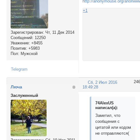
http://anonymouse.org/anonww
+1
Зарегистрирован
: Чт, 11 Дек 2014
Сообщений:
12250
Уважение:
+8455
Позитив:
+5983
Пол:
Мужской
Telegram
24
Сб, 2 Июл 2016
Люча
18:49:28
Заслуженный
74AlexUS
написал(а):
Заметил, что
сообщения с
цитатой или кодом
не отправляются(