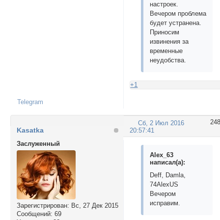
настроек.
Вечером проблема
будет устранена.
Приносим
извинения за
временные
неудобства.
+1
Telegram
24
Сб, 2 Июл 2016
Kasatka
20:57:41
Заслуженный
Alex_63
написал(а):
Deff, Damla,
74AlexUS
Вечером
исправим.
Зарегистрирован
: Вс, 27 Дек 2015
Сообщений:
69