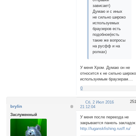
зависает)
Думаю и с иных
не сильно широко
используемых
браузеров есть
подобное(есть
такие же вопросы
на русфф и на
ролках)
У меня Хром. Думаю он не
относится к не сильно широк
используемым браузерам....
0
25
Сб, 2 Июл 2016
brylin
21:12:04
Заслуженный
У меня после переезда не
закрывается панель закладок
http://luganskfishing.rusff.ru/