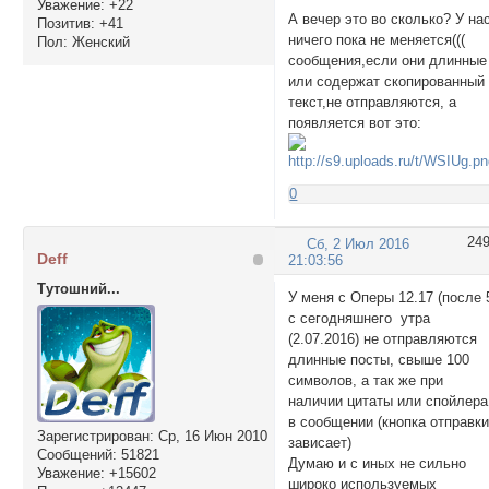
Уважение:
+22
А вечер это во сколько? У на
Позитив:
+41
ничего пока не меняется(((
Пол:
Женский
сообщения,если они длинные
или содержат скопированный
текст,не отправляются, а
появляется вот это:
0
24
Сб, 2 Июл 2016
Deff
21:03:56
Тутошний...
У меня с Оперы 12.17 (после 
с сегодняшнего утра
(2.07.2016) не отправляются
длинные посты, свыше 100
символов, а так же при
наличии цитаты или спойлера
в сообщении (кнопка отправк
Зарегистрирован
: Ср, 16 Июн 2010
зависает)
Сообщений:
51821
Думаю и с иных не сильно
Уважение:
+15602
широко используемых