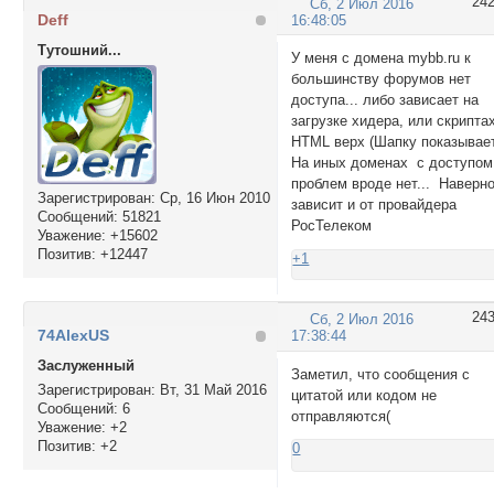
24
Сб, 2 Июл 2016
Deff
16:48:05
Тутошний...
У меня с домена mybb.ru к
большинству форумов нет
доступа... либо зависает на
загрузке хидера, или скрипта
HTML верх (Шапку показывае
На иных доменах с доступом
проблем вроде нет... Наверн
Зарегистрирован
: Ср, 16 Июн 2010
зависит и от провайдера
Сообщений:
51821
РосТелеком
Уважение:
+15602
Позитив:
+12447
+1
24
Сб, 2 Июл 2016
74AlexUS
17:38:44
Заслуженный
Заметил, что сообщения с
Зарегистрирован
: Вт, 31 Май 2016
цитатой или кодом не
Сообщений:
6
отправляются(
Уважение:
+2
Позитив:
+2
0