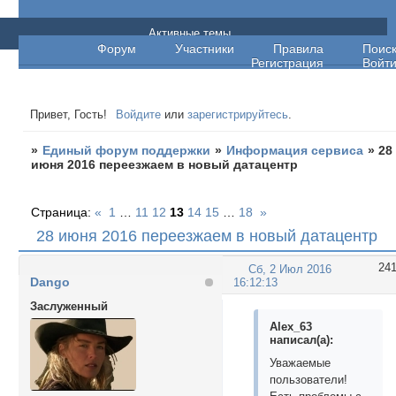
Единый форум поддержки
Активные темы
Форум
Участники
Правила
Поис
Регистрация
Войт
Привет, Гость!
Войдите
или
зарегистрируйтесь
.
»
Единый форум поддержки
»
Информация сервиса
»
28
июня 2016 переезжаем в новый датацентр
Страница:
«
1
…
11
12
13
14
15
…
18
»
28 июня 2016 переезжаем в новый датацентр
24
Сб, 2 Июл 2016
Dango
16:12:13
Заслуженный
Alex_63
написал(а):
Уважаемые
пользователи!