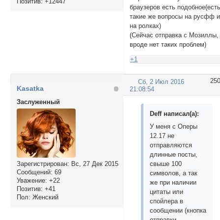
Позитив:
+12447
браузеров есть подобное(ест
такие же вопросы на русфф 
на ролках)
(Сейчас отправка с Мозиллы,
вроде нет таких проблем)
+1
25
Сб, 2 Июл 2016
Kasatka
21:08:54
Заслуженный
Deff написал(а):
У меня с Оперы
12.17 не
отправляются
длинные посты,
свыше 100
Зарегистрирован
: Вс, 27 Дек 2015
Сообщений:
69
символов, а так
Уважение:
+22
же при наличии
Позитив:
+41
цитаты или
Пол:
Женский
спойлера в
сообщении (кнопка
отправки