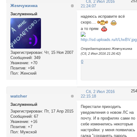
25
Сб, 2 Июл 2016
Жемчужинка
21:24:07
Заслуженный
надеюсь исправите всё
скоро....
а то прям
Отредактировано Жемчужинка
Зарегистрирован
: Чт, 15 Ноя 2007
(Сб, 2 Июл 2016 21:26:42)
Сообщений:
349
0
Уважение:
+70
Позитив:
+94
Пол:
Женский
25
Сб, 2 Июл 2016
watcher
22:15:18
Заслуженный
Перестали приходить
Зарегистрирован
: Пт, 17 Апр 2015
уведомления о новом ЛС на
Сообщений:
67
почту. И в профилях сами по
Уважение:
+16
себе изменились некоторые
Позитив:
+7
настройки: у меня появилась
Пол:
Мужской
галка "сохранять пароль