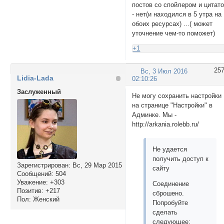
постов со спойлером и цитат
- нет(и находился в 5 утра на
обоих ресурсах) ...( может
уточнение чем-то поможет)
+1
25
Вс, 3 Июл 2016
Lidia-Lada
02:10:26
Заслуженный
Не могу сохранить настройки
на странице "Настройки" в
Админке. Мы -
http://arkania.rolebb.ru/
Не удается
получить доступ к
Зарегистрирован
: Вс, 29 Мар 2015
сайту
Сообщений:
504
Уважение:
+303
Соединение
Позитив:
+217
сброшено.
Пол:
Женский
Попробуйте
сделать
следующее: