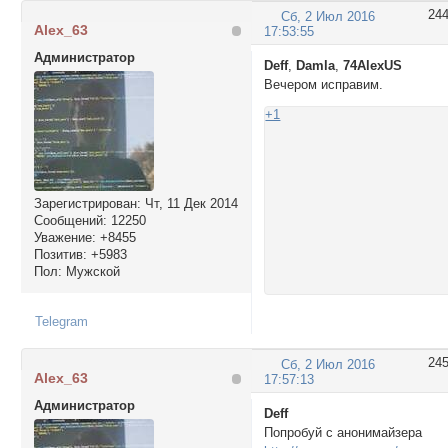
24
Сб, 2 Июл 2016
Alex_63
17:53:55
Администратор
Deff
,
Damla
,
74AlexUS
Вечером исправим.
+1
Зарегистрирован
: Чт, 11 Дек 2014
Сообщений:
12250
Уважение:
+8455
Позитив:
+5983
Пол:
Мужской
Telegram
24
Сб, 2 Июл 2016
Alex_63
17:57:13
Администратор
Deff
Попробуй с анонимайзера