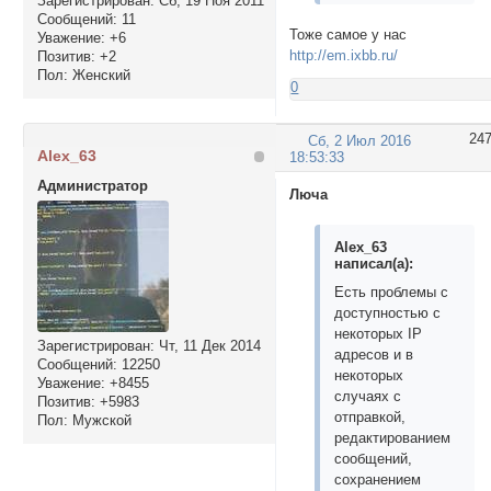
Зарегистрирован
: Сб, 19 Ноя 2011
Сообщений:
11
Тоже самое у нас
Уважение:
+6
http://em.ixbb.ru/
Позитив:
+2
Пол:
Женский
0
24
Сб, 2 Июл 2016
Alex_63
18:53:33
Администратор
Люча
Alex_63
написал(а):
Есть проблемы с
доступностью с
некоторых IP
Зарегистрирован
: Чт, 11 Дек 2014
адресов и в
Сообщений:
12250
некоторых
Уважение:
+8455
случаях с
Позитив:
+5983
отправкой,
Пол:
Мужской
редактированием
сообщений,
сохранением