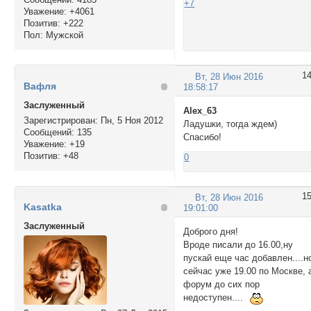
+7
Уважение:
+4061
Позитив:
+222
Пол:
Мужской
1
Вт, 28 Июн 2016
Вафля
18:58:17
Заслуженный
Alex_63
Зарегистрирован
: Пн, 5 Ноя 2012
Ладушки, тогда ждем)
Сообщений:
135
Спасибо!
Уважение:
+19
Позитив:
+48
0
1
Вт, 28 Июн 2016
Kasatka
19:01:00
Заслуженный
Доброго дня!
Вроде писали до 16.00,ну
пускай еще час добавлен....н
сейчас уже 19.00 по Москве, 
форум до сих пор
недоступен....