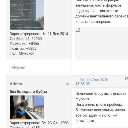
запущены, часть форумов
недоступна, - некоторые
домены центрального сервис
и часть партнерских
+2
Зарегистрирован
: Чт, 11 Дек 2014
Сообщений:
12250
Уважение:
+8455
Позитив:
+5983
Пол:
Мужской
Telegram
1
Вт, 28 Июн 2016
Admin
18:58:03
без бороды и бубна
Включили форумы в домене
mybb.ru.
Пока очень много проблем.
В течение нескольких часов
все отладим и включим
остальные.
Зарегистрирован
: Вт, 26 Сен 2006
Сообщений:
4185