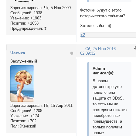
Зарегистрирован
: Чт, 5 Ноя 2009
Фоточки будут с этого
Сообщений:
1938
исторического события?
Уважение:
+1963
Позитив:
+1658
Хотелось бы...)))
Предупреждения:
‡
+2
Сб, 25 Июн 2016
Чаечка
02:09:32
Заслуженный
Admin
написал(а):
В новом
датацентре уже
подключена
защита от DDoS,
то есть мы не
Зарегистрирован
: Пт, 15 Апр 2011
растеряем никаких
Сообщений:
1208
приобретенных
Уважение:
+174
Позитив:
+702
преимуществ, а
Пол:
Женский
только получим
новые