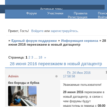
Единый форум поддержки
Активные темы
Форум
Участники
Правила
Поис
Регистрация
Войт
Привет, Гость!
Войдите
или
зарегистрируйтесь
.
»
Единый форум поддержки
»
Информация сервиса
»
28
июня 2016 переезжаем в новый датацентр
Страница:
1
2
3
…
18
»
28 июня 2016 переезжаем в новый датацентр
Пт, 24 Июн 2016
Admin
17:58:58
без бороды и бубна
Уважаемые пользователи!
28 июня 2016
переезжаем в
новый датацентр, в связи с
чем форумы будут
недоступны в период с
08:00