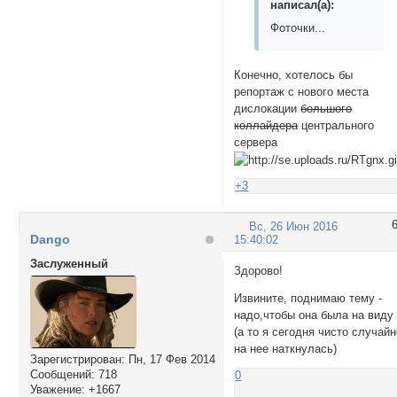
написал(а):
Фоточки...
Конечно, хотелось бы
репортаж с нового места
дислокации
большого
коллайдера
центрального
сервера
+3
Вс, 26 Июн 2016
Dango
15:40:02
Заслуженный
Здорово!
Извините, поднимаю тему -
надо,чтобы она была на виду
(а то я сегодня чисто случай
на нее наткнулась)
Зарегистрирован
: Пн, 17 Фев 2014
Сообщений:
718
0
Уважение:
+1667