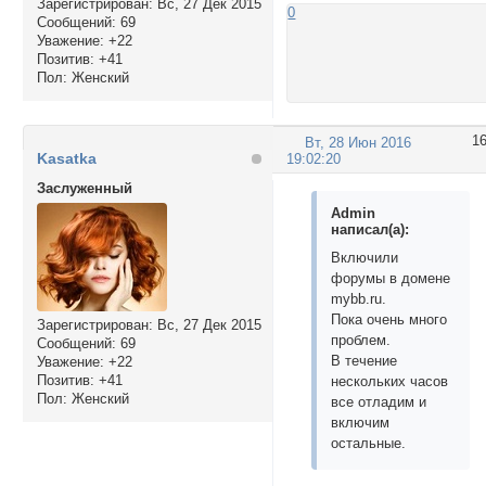
Зарегистрирован
: Вс, 27 Дек 2015
0
Сообщений:
69
Уважение:
+22
Позитив:
+41
Пол:
Женский
1
Вт, 28 Июн 2016
Kasatka
19:02:20
Заслуженный
Admin
написал(а):
Включили
форумы в домене
mybb.ru.
Пока очень много
Зарегистрирован
: Вс, 27 Дек 2015
проблем.
Сообщений:
69
В течение
Уважение:
+22
Позитив:
+41
нескольких часов
Пол:
Женский
все отладим и
включим
остальные.