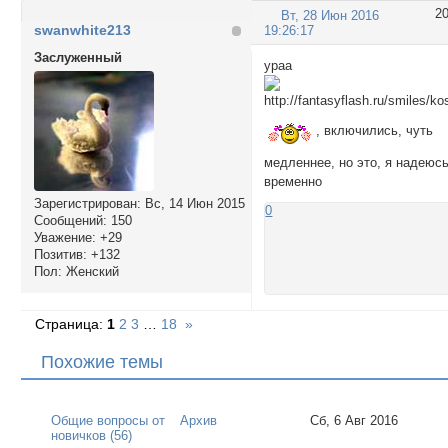
2
Вт, 28 Июн 2016
swanwhite213
19:26:17
Заслуженный
ураа
, включились, чуть
медленнее, но это, я надеюсь
временно
Зарегистрирован
: Вс, 14 Июн 2015
0
Сообщений:
150
Уважение:
+29
Позитив:
+132
Пол:
Женский
Страница:
1
2
3
…
18
»
Похожие темы
Общие вопросы от
Архив
Сб, 6 Авг 2016
новичков (56)