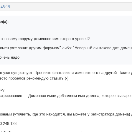
:48:19
л(а):
ь к новому форуму доменное имя второго уровня?
домен уже занят другим форумом" либо: "Неверный синтаксис для домен
очень надо.
н уже существует. Проявите фантазию и измените его на другой. Также 
есто пробелов рекомендую ставить (-)
вку
стрирование — Доменное имя» добавляем имя домена, которое вы зарег
онами (уточнить, где это находится, вы можете у регистратора домена) 
20.248.128