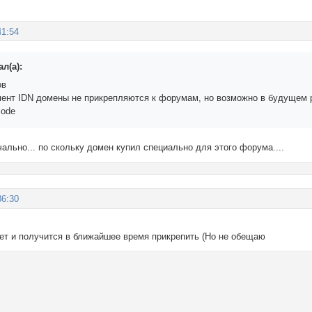
41:54
л(а):
ов
ент IDN домены не прикрепляются к форумам, но возможно в будущем 
code
чально... по скольку домен купил специально для этого форума....
36:30
ет и получится в ближайшее время прикрепить (Но не обещаю