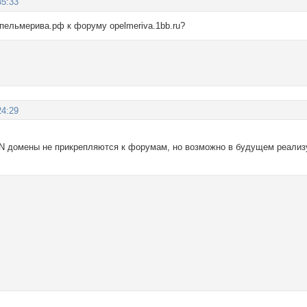
35:33
пельмерива.рф к форуму opelmeriva.1bb.ru?
24:29
N домены не прикрепляются к форумам, но возможно в будущем реализ