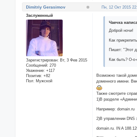
Dimitriy Gerasimov
Пн, 12 Окт 2015 22
Заслуженный
Чаечка написа
Доброй ночи!
Как прикрепит
Пишет: "Этот 
Как быть? О-о-
Зарегистрирован
: Вт, 3 Фев 2015
Сообщений:
270
Уважение:
+117
Возможно такой доме
Позитив:
+82
Пол:
Мужской
доменного имени. Вм
Также смотрите спра
1)В разделе «Админи
Например: domain.ru
2)В управлении DNS з
domain.ru. IN A 188.1