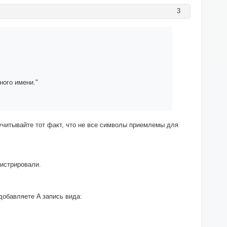
3
ного имени."
учитывайте тот факт, что не все символы приемлемы для
истрировали.
добавляете A запись вида: