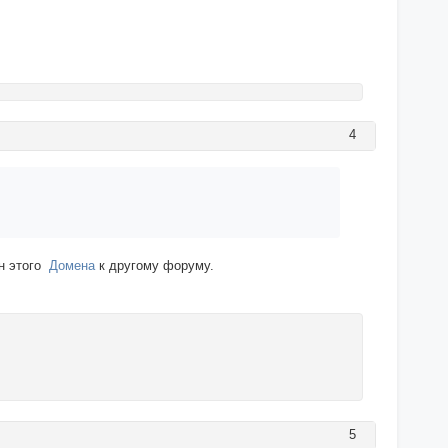
4
ен этого
Домена
к другому форуму.
5