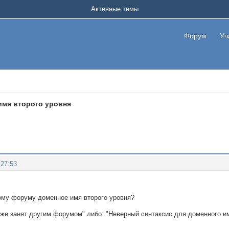
Активные темы
Форум
Уч
имя второго уровня
:27:53
вому форуму доменное имя второго уровня?
уже занят другим форумом" либо: "Неверный синтаксис для доменного и