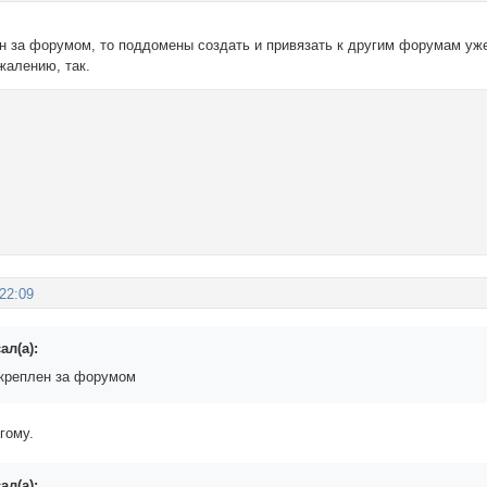
н за форумом, то поддомены создать и привязать к другим форумам уже
ожалению, так.
:22:09
ал(а):
креплен за форумом
гому.
ал(а):