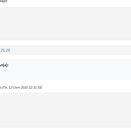
надо.
:25:28
л(а):
(Пн, 12 Окт 2015 22:31:33)