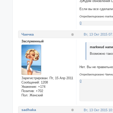
3)Ждем обновления D
Если вы все сделали
Отредактировано markwud
0
Чаечка
Вт, 13 Окт 2015 07
Заслуженный
markwud напис
Возможно тако
Нет. Вы не правильн
Отредактировано Чаечка 
Зарегистрирован
: Пт, 15 Апр 2011
0
Сообщений:
1208
Уважение:
+174
Позитив:
+702
Пол:
Женский
sadhaka
Вт, 13 Окт 2015 10