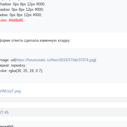
shadow:2px 2px 10px #341502;

hadow: 0px 8px 12px #000;
adow: 0px 8px 12px #000;
ow: 0px 8px 12px #000;
НКА-КОПИРАЙТ*/

lor: #4d4b49;
out .container {

round-color: transparent;  /*цвет фона*/

ground-image: url(http://s2.uploads.ru/rRclX.png);  /*кар
 форме ответа сделала каменную кладку:
round-repeat: no-repeat;  /*повторение картинки*/

ground-position: top center;  /*позиционирование картинки
t: 239px;  /*высота картинки*/

age: url(
https://forumstatic.ru/files/0015/57/bb/37074.jpg
);
n-right:-50px; margin-left: -50px;

peat: repeatxy;
r-color: transparent!important;

r: rgba(30, 25, 19, 0.7);
 КОНТЕЙНЕРОВ И ТЕКСТОВ*/

та средних колонок форумной таблицы, цвета пользовательск
 .section .container, .punbb .post-body, .punbb .post-lin
round-color: transparent!;  /*цвет фона*/

: #000;  /*цвет текста*/

27:45
та первой и последней ячеек форумной таблицы, цвета профи
 .main .container, .punbb .post .container, .punbb .post 
исал(а):