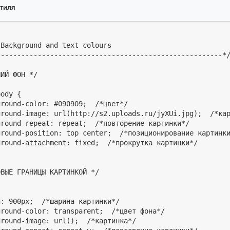
стиля
Background and text colours

------------------------------------------------------*/
ИЙ ФОН */ 

ody {

round-color: #090909;  /*цвет*/

ground-image: url(http://s2.uploads.ru/jyXUi.jpg);  /*кар
round-repeat: repeat;  /*повторение картинки*/

ground-position: top center;  /*позиционирование картинки
round-attachment: fixed;  /*прокрутка картинки*/

ВЫЕ ГРАНИЦЫ КАРТИНКОЙ */

: 900px;  /*шарина картинки*/

round-color: transparent;  /*цвет фона*/

round-image: url();  /*картинка*/
