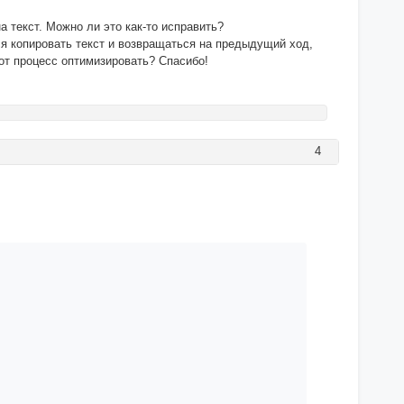
а текст. Можно ли это как-то исправить?
ся копировать текст и возвращаться на предыдущий ход,
от процесс оптимизировать? Спасибо!
4
з гугла*/

ь (поставить ноль), а в предыдущем блоке "картинка катег
з гугла*/
