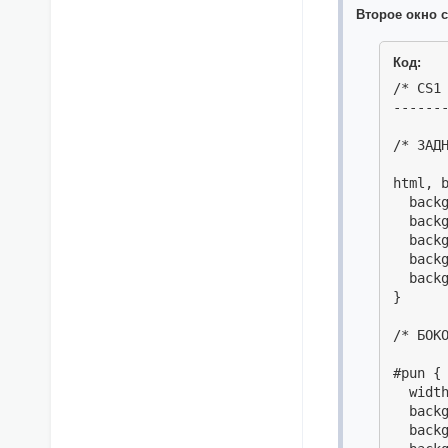
Второе окно 
Код:
/* CS1 
-------
/* ЗАДН
html, b
  backg
  back
  backg
  back
  backg
}

/* БОКО
#pun {

  width
  backg
  backg