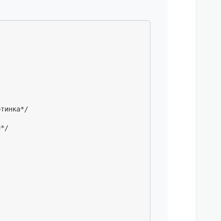


тинка*/

*/
