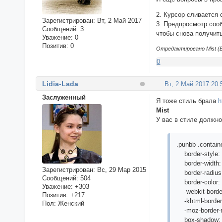
2. Курсор сливается 
/* ТЕКС
Зарегистрирован
: Вт, 2 Май 2017
3. Предпросмотр соо
Сообщений:
3
чтобы снова получит
.punbb 
Уважение:
0
Позитив:
0
  posit
Отредактировано Mist (В
  top: 
0
  left:
  font-
Lidia-Lada
  color
Вт, 2 Май 2017 20:
  font
Заслуженный
Я тоже стиль брала
h
  font-
Mist
  font-
У вас в стиле должно
  text-
/*ВНИМ
  }

.punbb .containe
border-style: 
.punbb 
border-width:
  posit
Зарегистрирован
: Вс, 29 Мар 2015
border-radius:
  font-
Сообщений:
504
border-color:
Уважение:
+303
  color
-webkit-border
Позитив:
+217
  font
-khtml-border-
Пол:
Женский
  font-
-moz-border-ra
  font-
box-shadow: 0