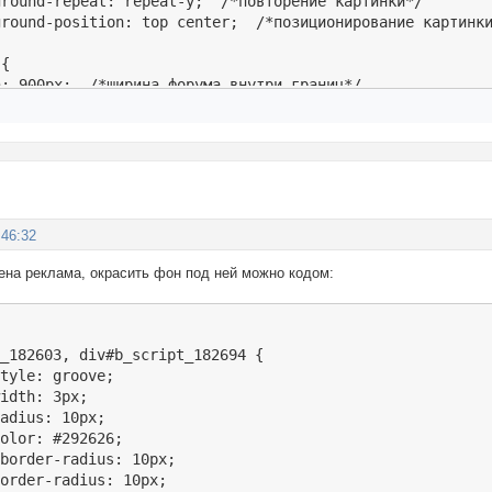
round-repeat: repeat-y;  /*повторение картинки*/

ground-position: top center;  /*позиционирование картинки
{

: 900px;  /*ширина форума внутри границ*/

ing-left: 0px;  /*отступ форума от левого края картинки-г
ing-right: 0px;  /*отступ форума от правого края картинки
А */

tle table {

:46:32
round-color: transparent; /*цвет*/

ground-image: url(http://s3.uploads.ru/Sskhx.png); /*карт
ена реклама, окрасить фон под ней можно кодом:
round-repeat: no-repeat; /*повторение картинки*/

round-position: top left; /*позиционирование картинки*/

t: 423px; /*высота шапки*/

_182603, div#b_script_182694 {

: 1000px; /*ширина шапки*/

tyle: groove;

n-left: -50px;

idth: 3px;

adius: 10px;

olor: #292626;

border-radius: 10px;

АЕМ РЕКЛАМУ */

order-radius: 10px;
