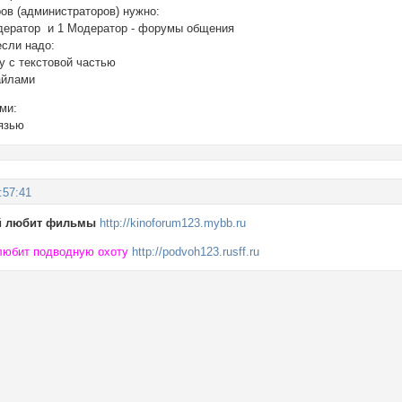
ов (администраторов) нужно:
дератор и 1 Модератор - форумы общения
если надо:
у с текстовой частью
айлами
ами:
язью
:57:41
й любит фильмы
http://kinoforum123.mybb.ru
любит подводную охоту
http://podvoh123.rusff.ru