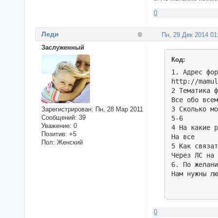
0
Леди
Пн, 29 Дек 2014 01
Заслуженный
Код:
1. Адрес фор
http://mamul
2 Тематика ф
Все обо всем
3 Сколько мо
Зарегистрирован
: Пн, 28 Мар 2011
Сообщений:
39
5-6

Уважение:
0
4 На какие р
Позитив:
+5
На все

Пол:
Женский
5 Как связат
Через ЛС на 
6. По желани
Нам нужны л
0