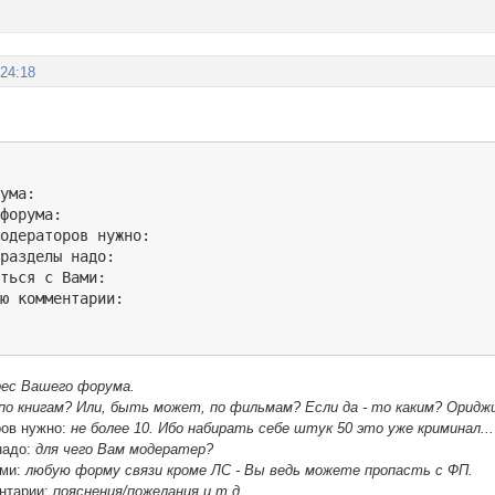
:24:18
ума:

форума:

одераторов нужно:

разделы надо:

ться с Вами:

ию комментарии:
рес Вашего форума.
по книгам? Или, быть может, по фильмам? Если да - то каким? Оридж
ров нужно:
не более 10. Ибо набирать себе штук 50 это уже криминал...
надо:
для чего Вам модератер?
ами:
любую форму связи кроме ЛС - Вы ведь можете пропасть с ФП.
нтарии:
пояснения/пожелания и т.д.