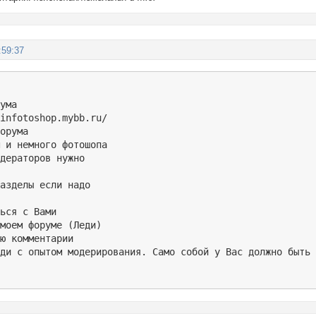
:59:37
ума

infotoshop.mybb.ru/

орума

 и немного фотошопа

дераторов нужно

азделы если надо

ься с Вами

моем форуме (Леди)

ю комментарии

юди с опытом модерирования. Само собой у Вас должно быть