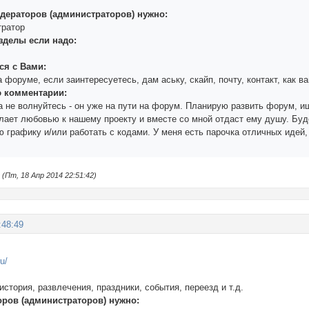
одераторов (администраторов) нужно:
тратор
азделы если надо:
ься с Вами:
а форуме, если заинтересуетесь, дам аську, скайп, почту, контакт, как в
ю комментарии:
а не волнуйтесь - он уже на пути на форум. Планирую развить форум, и
лает любовью к нашему проекту и вместе со мной отдаст ему душу. Бу
 графику и/или работать с кодами. У меня есть парочка отличных идей, 
Пт, 18 Апр 2014 22:51:42)
:48:49
ru/
:
история, развлечения, праздники, события, переезд и т.д.
оров (администраторов) нужно: