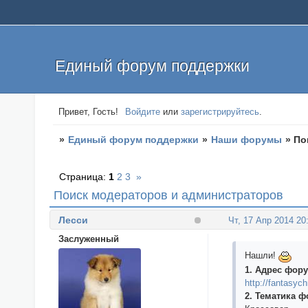
Единый форум поддержки
Привет, Гость!
Войдите
или
зарегистрируйтесь
.
»
Единый форум поддержки
»
Наши форумы
»
По
Страница:
1
2
3
»
Поиск модераторов и администраторов
Лесси
Чт, 17 Апр 2014 20
Заслуженный
Нашли!
1. Адрес фору
http://fantasych
2. Тематика ф