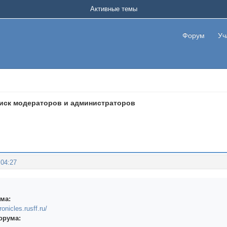
Активные темы
Форум
Уч
иск модераторов и администраторов
:04:27
ма:
ronicles.rusff.ru/
орума: