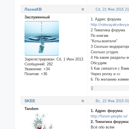
ЛаскаКВ
Сб, 21 Фев 2015 21
Заслуженный
1. Адрес форума
http://rolevayakvdevyat
2 Тематика форума
По книгам.
"Коты-воители".
3 Сколько модератор
Сколько угодно.
4 На какие разделы 
Зарегистрирован
: Сб, 1 Июн 2013
Обсудим.
Сообщений:
282
5 Как связатся с Вам
Уважение:
+34
Позитив:
+36
Через ролку и
вк
6. По желанию комме
0
SKEE
Вс, 22 Фев 2015 01
Tandem
1. Адрес форума:
http://forum-people.ru/
2. Тематика форума
Всё обо всём