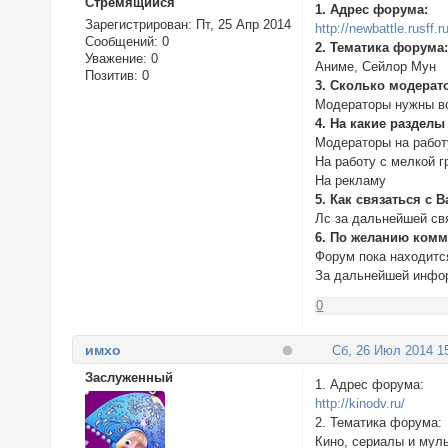
Стремящийся
1. Адрес форума:
Зарегистрирован
: Пт, 25 Апр 2014
http://newbattle.rusff.r
Сообщений:
0
2. Тематика форума
Уважение:
0
Аниме, Сейлор Мун
Позитив:
0
3. Сколько модерат
Модераторы нужны вс
4. На какие разделы
Модераторы на работ
На работу с мелкой 
На рекламу
5. Как связаться с В
Лс за дальнейшей св
6. По желанию комм
Форум пока находится
За дальнейшей инфор
0
имхо
Сб, 26 Июл 2014 1
Заслуженный
1. Адрес форума:
http://kinodv.ru/
2. Тематика форума:
Кино, сериалы и мул