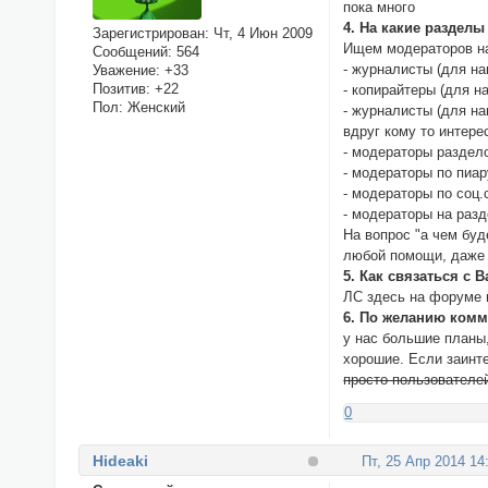
пока много
4. На какие разделы
Зарегистрирован
: Чт, 4 Июн 2009
Ищем модераторов н
Сообщений:
564
- журналисты (для н
Уважение:
+33
Позитив:
+22
- копирайтеры (для н
Пол:
Женский
- журналисты (для на
вдруг кому то интер
- модераторы раздел
- модераторы по пиар
- модераторы по соц.
- модераторы на разд
На вопрос "а чем буд
любой помощи, даже 
5. Как связаться с В
ЛС здесь на форуме 
6. По желанию комм
у нас большие планы,
хорошие. Если заинт
просто пользователе
0
Hideaki
Пт, 25 Апр 2014 14