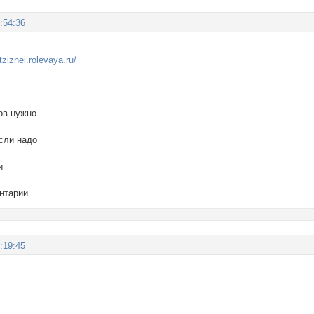
:54:36
ziznei.rolevaya.ru/
ов нужно
если надо
и
нтарии
:19:45
: