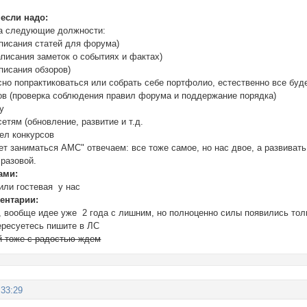
 если надо:
а следующие должности:
аписания статей для форума)
аписания заметок о событиях и фактах)
писания обзоров)
есно попрактиковаться или собрать себе портфолио, естественно все бу
ов (проверка соблюдения правил форума и поддержание порядка)
у
сетям (обновление, развитие и т.д.
ел конкурсов
ет заниматься АМС" отвечаем: все тоже самое, но нас двое, а развиват
разовой.
ами:
или гостевая у нас
ентарии:
 вообще идее уже 2 года с лишним, но полноценно силы появились тольк
ересуетесь пишите в ЛС
й тоже с радостью ждем
:33:29