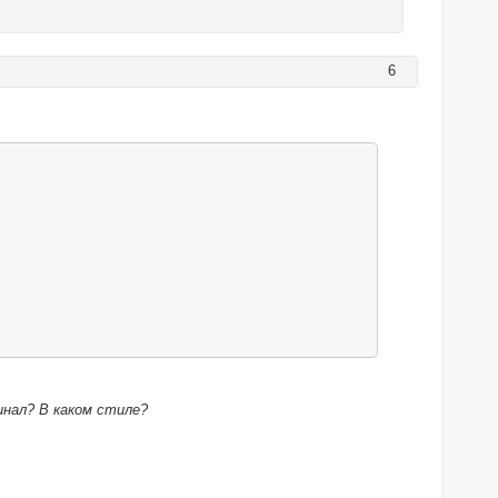
6
инал? В каком стиле?