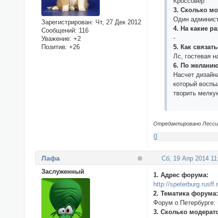
Кроссовер
3. Сколько м
Один админис
Зарегистрирован
: Чт, 27 Дек 2012
4. На какие р
Сообщений:
116
-
Уважение:
+2
Позитив:
+26
5. Как связат
Лс, гостевая н
6. По желани
Насчет дизайн
который воспы
творить мелкую
Отредактировано Лесси (
0
Лафа
Сб, 19 Апр 2014 11
Заслуженный
1. Адрес форума:
http://speterburg.rusff.
2. Тематика форума
Форум о Петербурге: 
3. Сколько модерат