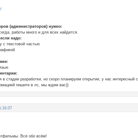
u/
:
оров (администраторов) нужно:
егда, работы много и для всех найдется.
 если надо:
у с текстовой частью
графикой
ами:
язью
ентарии:
 в стадии разработки, но скоро планируем открытие, у нас интересный
мацией пишите в лс, мы ждем вас))
5:16:07
ьтфильмы. Всё обо всём!