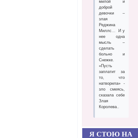
милой и
доброй
девочки –
злая
Реджина
Миллс… И у
нее одна
мысль –
сделать
больно и
Снежке.
«Пусть
заплатит за
то, что
натворила» -
зло смеясь,
сказала себе
Злая
Королева..
Я СТОЮ НА