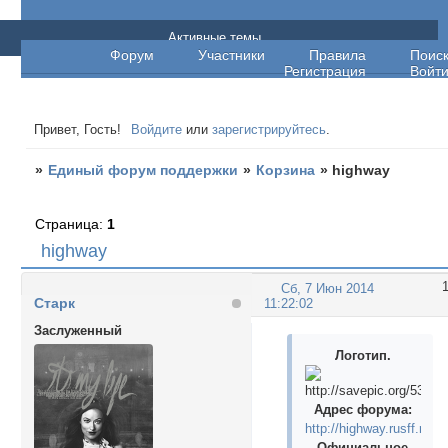
Единый форум поддержки
Активные темы
Форум
Участники
Правила
Поис
Регистрация
Войт
Привет, Гость!
Войдите
или
зарегистрируйтесь
.
»
Единый форум поддержки
»
Корзина
»
highway
Страница:
1
highway
Сб, 7 Июн 2014
Старк
11:22:02
Заслуженный
Логотип.
Адрес форума:
http://highway.rusff.ru/
Официальное