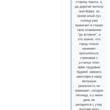
сторону заката. о,
да дорогие жители
нью-йорка, за
окном алый луч
солнца уже
выжигает в глазах
свое пламенное
"до встречи", а
это значит, что
город только
начинает
просыпаться,
стряхивая с
усталых плеч
ярмо трудовых
будней. немного
шекспира в нашу
бетонную
реальность не
помешает. сегодня
пятница, и у меня
день не
заладился с утра,
поэтому могу