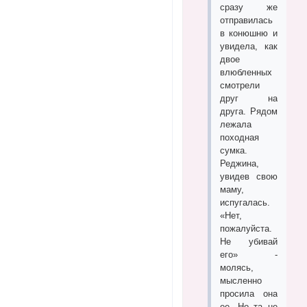
сразу же
отправилась
в конюшню и
увидела, как
двое
влюбленных
смотрели
друг на
друга. Рядом
лежала
походная
сумка.
Реджина,
увидев свою
маму,
испугалась.
«Нет,
пожалуйста.
Не убивай
его» -
молясь,
мысленно
просила она
ее. Но та не