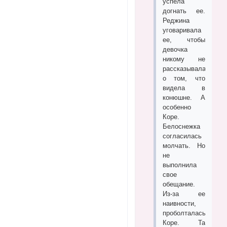
успела
догнать ее.
Реджина
уговаривала
ее, чтобы
девочка
никому не
рассказывала
о том, что
видела в
конюшне. А
особенно
Коре.
Белоснежка
согласилась
молчать. Но
не
выполнила
свое
обещание.
Из-за ее
наивности,
проболталась
Коре. Та