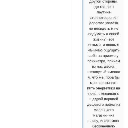
другой стороны,
где как не в
паутине
столпотворения
дорогого железа
не посидеть и не
подумать о своей
жизни? черт
возьми, и вновь я
начинаю ощущать
себя на приеме у
психиатра, причем
из нас двоих,
шизонутый именно
я. что же, пора бы
мне завязывать
пить энергетики на
ночь, смешивая с
щедрой порцией
дешевого пойла из
маленького
магазинчика
внизу, иначе мою
бесконечную