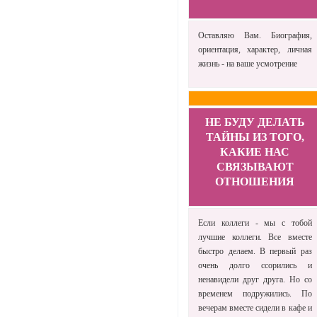
Оставляю Вам. Биография,
ориентация, характер, личная
жизнь - на ваше усмотрение
НЕ БУДУ ДЕЛАТЬ
ТАЙНЫ ИЗ ТОГО,
КАКИЕ НАС
СВЯЗЫВАЮТ
ОТНОШЕНИЯ
Если коллеги - мы с тобой
лучшие коллеги. Все вместе
быстро делаем. В первый раз
очень долго ссорились и
ненавидели друг друга. Но со
временем подружились. По
вечерам вместе сидели в кафе и