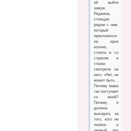
ей выйти
замуж.
Реджина,
стоящая
рядом с ним,
который
преклонился
на одно
колено,
стояла и со
страхом в
глазах
смотрела на
него. «Нет, не
может быть…
Почему мама
так поступает
со мной?
Почему я
должна
выходить за
того, кого не
люблю и
первый раз