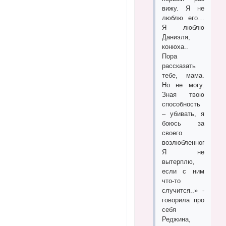
вижу. Я не
люблю его…
Я люблю
Даниэля,
конюха..
Пора
рассказать
тебе, мама.
Но не могу.
Зная твою
способность
– убивать, я
боюсь за
своего
возлюбленного.
Я не
вытерплю,
если с ним
что-то
случится..» -
говорила про
себя
Реджина,