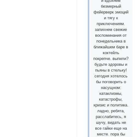
и вдохнем
безмерный
фейерверк эмоций
и тягу к
приключениям.
запихнем свежие
воспоминания от
понедельника в
ближайшем баре в
коктейль
покрепче. выпили?
будьте здоровы и
пьяны в стельку!
сегодня хотелось
бы поговорить о
насущном:
катаклизмы,
катастрофы,
кризис и политика.
ладно, ребята,
расслабитесь, я
шучу, видать не
все гайки еще на
месте. пора бы