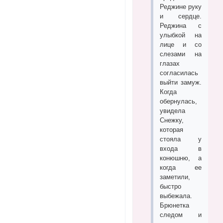
Реджине руку
и сердце.
Реджина с
улыбкой на
лице и со
слезами на
глазах
согласилась
выйти замуж.
Когда
обернулась,
увидела
Снежку,
которая
стояла у
входа в
конюшню, а
когда ее
заметили,
быстро
выбежала.
Брюнетка
следом и