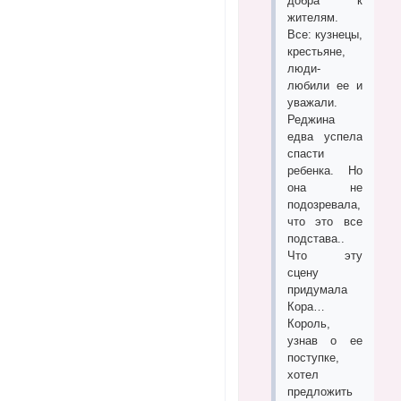
добра к
жителям.
Все: кузнецы,
крестьяне,
люди-
любили ее и
уважали.
Реджина
едва успела
спасти
ребенка. Но
она не
подозревала,
что это все
подстава..
Что эту
сцену
придумала
Кора…
Король,
узнав о ее
поступке,
хотел
предложить