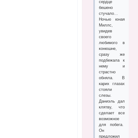
сердце
бешено
стучало…
Ночью юная
Миллс,
увидев
своего
любимого в
конюшне,
сразу же
подбежала к
нему и
страстно
обняла. В
карих глазах
стояли
слезы.
Даниэль дал
клятву, что
сделает все
возможное
для побега.
Он
предложил