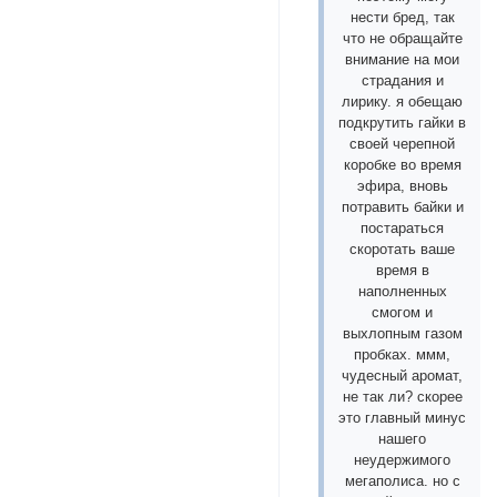
нести бред, так
что не обращайте
внимание на мои
страдания и
лирику. я обещаю
подкрутить гайки в
своей черепной
коробке во время
эфира, вновь
потравить байки и
постараться
скоротать ваше
время в
наполненных
смогом и
выхлопным газом
пробках. ммм,
чудесный аромат,
не так ли? скорее
это главный минус
нашего
неудержимого
мегаполиса. но с