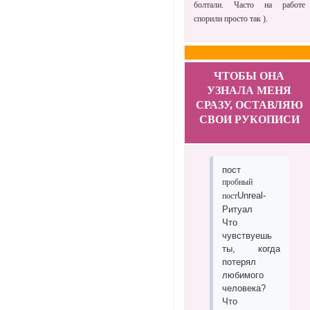
болтали. Часто на работе
спорили просто так ).
ЧТОБЫ ОНА
УЗНАЛА МЕНЯ
СРАЗУ, ОСТАВЛЯЮ
СВОИ РУКОПИСИ
пост
пробный
Unreal-
пост
Ритуал
Что
чувствуешь
ты, когда
потерял
любимого
человека?
Что