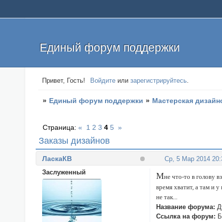
Единый форум поддержки
Привет, Гость!
Войдите
или
зарегистрируйтесь
.
»
Единый форум поддержки
»
Мастерская дизайн
Страница:
«
1
2
3
4
5
»
Заказы дизайнов
ЛаскаКВ
Ср, 5 Мар 2014 20:
Заслуженный
М
не что-то в голову в
время хватит, а там и у
не так...
Название форума:
Д
Ссылка на форум:
Б