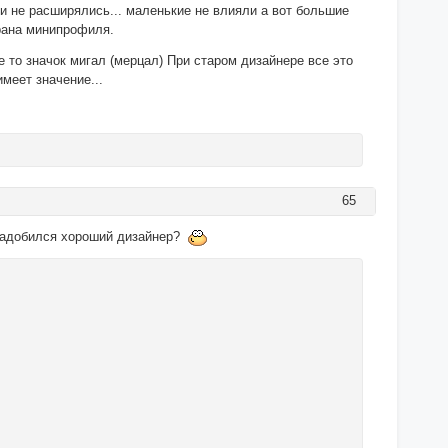
и не расширялись... маленькие не влияли а вот большие
крана минипрофиля.
 то значок мигал (мерцал) При старом дизайнере все это
имеет значение...
65
понадобился хороший дизайнер?