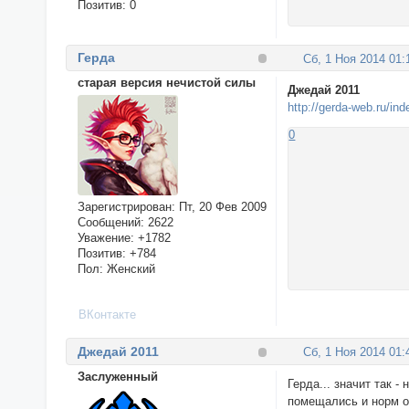
Позитив:
0
Герда
Сб, 1 Ноя 2014 01:
старая версия нечистой силы
Джедай 2011
http://gerda-web.ru/in
0
Зарегистрирован
: Пт, 20 Фев 2009
Сообщений:
2622
Уважение:
+1782
Позитив:
+784
Пол:
Женский
ВКонтакте
Джедай 2011
Сб, 1 Ноя 2014 01:
Заслуженный
Герда... значит так 
помещались и норм о