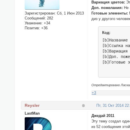
Вариация цветов:
Эт
Доп. пожелания:
Не 
Готовые элементы:
Зарегистрирован
: Сб, 1 Июн 2013
Сообщений:
282
диз у другого челове
Уважение:
+34
Позитив:
+36
Код:
[b]Название 
[b]Ссылка на
[b]Вариация 
[b]Доп. поже
[b]Готовые 
Отредактировано ЛаскаКВ
+3
Reysler
Пт, 31 Окт 2014 22
LastMan
Джедай 2011
Эту тему создал од
из 52 сообщения этой 