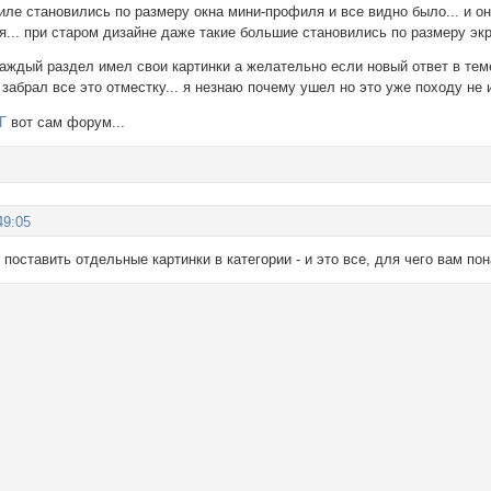
ле становились по размеру окна мини-профиля и все видно было... и он
я... при старом дизайне даже такие большие становились по размеру э
ждый раздел имел свои картинки а желательно если новый ответ в теме
 забрал все это отместку... я незнаю почему ушел но это уже походу не 
Г
вот сам форум...
49:05
 поставить отдельные картинки в категории - и это все, для чего вам 