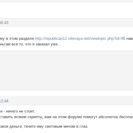
56:43
ыку в этом разделе
http://republican12.rolevaya.net/viewtopic.php?id=96
нав
ьгам все то, что я заказал уже...
12:44
и - ничего не стоит.
ставить всякие скрипты, вам на этом форуме помогут абсолютно беспла
 такое деньги, ткните ему световым мечом в глаз.