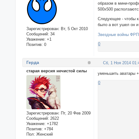
образом в мини-профи
500х500 расползаютс
Следующее - чтобы ка
было а вот ушел он и
Зарегистрирован
: Вт, 5 Окт 2010
Сообщений:
34
Звездные войны ФРП
Уважение:
+1
0
Позитив:
0
Герда
Сб, 1 Ноя 2014 01:
старая версия нечистой силы
уменьшить аватары +
0
Зарегистрирован
: Пт, 20 Фев 2009
Сообщений:
2622
Уважение:
+1782
Позитив:
+784
Пол:
Женский