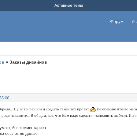
Активные темы
Форум
Уч
ов
»
Заказы дизайнов
35:06
збрело... Ну вот и решила я создать такой вот проэкт
Не обещаю что-то мега-
 профи закажите... В общем, все, что Вам надо сделать - заполнить шаблон. И а-л
умаю, без комментариев.
ез ссылок не делаю.