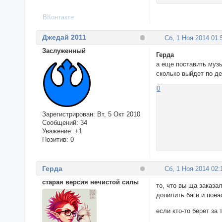
ВКонтакте
Джедай 2011
Сб, 1 Ноя 2014 01:
Заслуженный
Герда
а еще поставить муз
сколько выйдет по ден
0
Зарегистрирован
: Вт, 5 Окт 2010
Сообщений:
34
Уважение:
+1
Позитив:
0
Герда
Сб, 1 Ноя 2014 02:
старая версия нечистой силы
то, что вы ща заказал
допилить баги и пона
если кто-то берет за