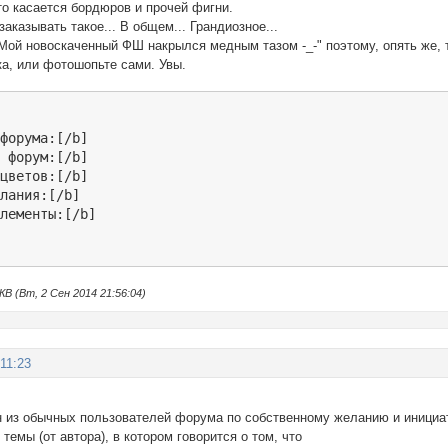
о касается бордюров и прочей фигни.
заказывать такое... В общем... Грандиозное...
Мой новоскаченный ФШ накрылся медным тазом -_-" поэтому, опять же, 
ка, или фотошопьте сами. Увы.
форума:[/b]

 форум:[/b]

цветов:[/b]

лания:[/b]

элементы:[/b]
 (Вт, 2 Сен 2014 21:56:04)
:11:23
ин из обычных пользователей форума по собственному желанию и иниц
темы (от автора), в котором говорится о том, что