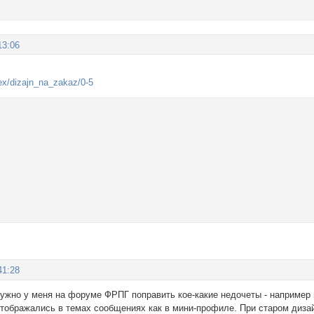
13:06
dex/dizajn_na_zakaz/0-5
41:28
- нужно у меня на форуме ФРПГ поправить кое-какие недочеты - наприме
тображались в темах сообщениях как в мини-профиле. При старом дизай