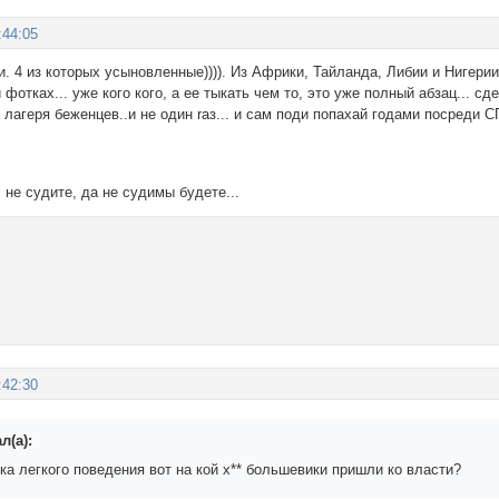
:44:05
. 4 из которых усыновленные)))). Из Африки, Тайланда, Либии и Нигерии))
 фотках... уже кого кого, а еe тыкать чем то, это уже полный абзац... с
 лагеря беженцев..и не один rаз... и сам поди попахай годами посреди 
. не судите, да не судимы будете...
:42:30
л(а):
а легкого поведения вот на кой х** большевики пришли ко власти?