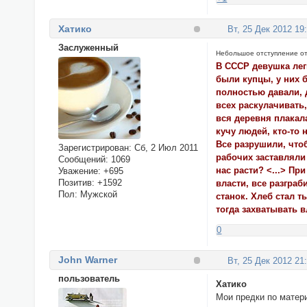
Хатико
Вт, 25 Дек 2012 19
Заслуженный
Небольшое отступление от
В СССР девушка лег
были купцы, у них б
полностью давали, 
всех раскулачивать,
вся деревня плакал
кучу людей, кто-то 
Все разрушили, что
Зарегистрирован
: Сб, 2 Июл 2011
рабочих заставляли
Сообщений:
1069
нас расти? <...> Пр
Уважение:
+695
Позитив:
+1592
власти, все разграб
Пол:
Мужской
станок. Хлеб стал 
тогда захватывать
0
John Warner
Вт, 25 Дек 2012 21
пользователь
Хатико
Мои предки по матери