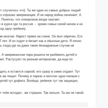
ет случилось что). Ты же один из самых добрых людей
ного хороших американцев. И не народ войны начинает. А
. Понятно, что отморозков везде хватает.
в курсе где та россия ... кроме семьи своей ничем и не
од одну гребенку.
м мозгом. Нарост прямо на спине. Он был обречен. Его
 лет. И он ходит и бегает как и обычные дети. Я лично
ть сюда,где на даже такие безнадежные случаи не
 А американская пара решила не разбивать детей и
ает. Растусуют по разным интернатам, да еще по
еть и остается сироой, его сразу в семю отдают. Тут
же аж пищат. Почему в парках и моллах одни папаши с
 детей тут дофига. Вообще, ребенок тут так защищен,
т тебя исходит.. аж страшно. Так нельзя. Ты же не такой.