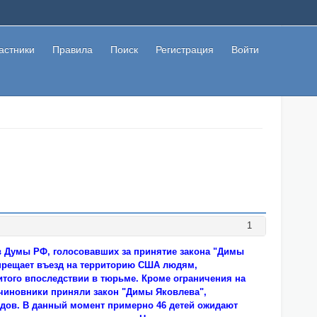
астники
Правила
Поиск
Регистрация
Войти
1
в Думы РФ, голосовавших за принятие закона "Димы
апрещает въезд на территорию США людям,
того впоследствии в тюрьме. Кроме ограничения на
 чиновники приняли закон "Димы Яковлева",
идов. В данный момент примерно 46 детей ожидают