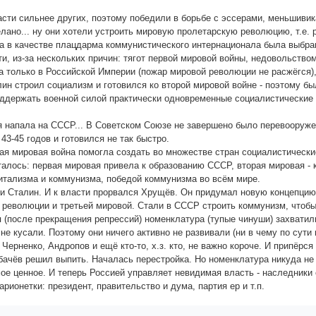
сти сильнее других, поэтому победили в борьбе с эссерами, меньшивика
лано... ну они хотели устроить мировую пролетарскую революцию, т.е. 
на в качестве плацдарма коммунистического интернационала была выбран
ти, из-за нескольких причин: тягот первой мировой войны, недовольств
 только в Российской Империи (пожар мировой революции не расжёгся),
лин строил социализм и готовился ко второй мировой войне - поэтому б
держать военной силой практически одновременные социалистические р
я напала на СССР... В Советском Союзе не завершено было перевооружен
 43-45 годов и готовился не так быстро.
ая мировая война помогла создать во множестве стран социалистически
италось: первая мировая привела к образованию СССР, вторая мировая -
питализма и коммунизма, победой коммунизма во всём мире.
ки Сталин. И к власти прорвался Хрущёв. Он придумал новую концепцию
 революции и третьей мировой. Стали в СССР строить коммунизм, чтобы 
(после прекращения репрессий) номенклатура (тупые чинуши) захватили
 не кусали. Поэтому они ничего активно не развивали (ни в чему по сут
 Черненко, Андропов и ещё кто-то, х.з. кто, не важно короче. И припёр
бачёв решил выпить. Началась перестройка. Но номенклатура никуда не 
ое ценное. И теперь Россией управляет невидимая власть - наследники
арионетки: президент, правительство и дума, партия ер и т.п.