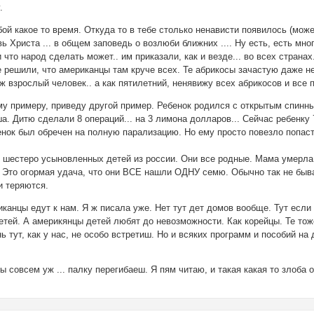
.
ой какое то время. Откуда то в тебе столько ненависти появилось (мож
бовь Христа ... в общем заповедь о возлюби ближних .... Ну есть, есть м
 что народ сделать может.. им приказали, как и везде... во всех странах
е решили, что американцы там круче всех. Те абрикосы зачастую даже не 
ж взрослый человек.. а как пятилетний, ненявижу всех абрикосов и все п
му примеру, приведу другой пример. Ребенок родился с открытым спинны
а. Дитю сделали 8 операций... на 3 лимона долларов... Сейчас ребенку 7
енок был обречен на полную парализацию. Но ему просто повезло попас
 шестеро усыновленных детей из россии. Они все родные. Мама умерла.
. Это огормая удача, что они ВСЕ нашли ОДНУ семю. Обычно так не быв
ти теряются.
анцы едут к нам. Я ж писала уже. Нет тут дет домов вообще. Тут если д
етей. А америкянцы детей любят до невозможности. Как корейцы. Те то
ь тут, как у нас, не особо встретиш. Но и всяких программ и пособий на
ты совсем уж ... палку перегибаеш. Я пям читаю, и такая какая то злоба о