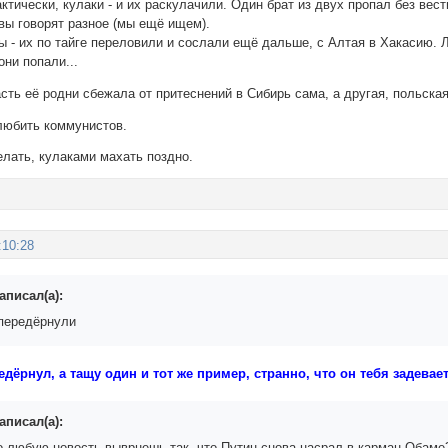
актически, кулаки - и их раскулачили. Один брат из двух пропал без вес
вы говорят разное (мы ещё ищем).
ы - их по тайге переловили и сослали ещё дальше, с Алтая в Хакасию. 
они попали...
сть её родни сбежала от притеснений в Сибирь сама, а другая, польская
 любить коммунистов.
елать, кулаками махать поздно.
:10:28
аписал(а):
передёрнули
едёрнул, а тащу один и тот же пример, странно, что он тебя задевает
аписал(а):
но любую новость выврнешь так, что Путин снова насрал в карман Обаме