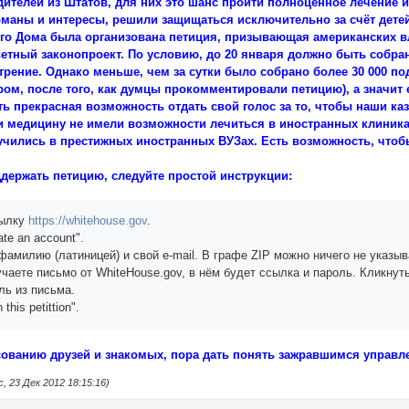
ителей из Штатов, для них это шанс пройти полноценное лечение 
маны и интересы, решили защищаться исключительно за счёт детей
ого Дома была организована петиция, призывающая американских в
тный законопроект. По условию, до 20 января должно быть собра
трение. Однако меньше, чем за сутки было собрано более 30 000 под
ром, после того, как думцы прокомментировали петицию), а значит 
ть прекрасная возможность отдать свой голос за то, чтобы наши 
 и медицину не имели возможности лечиться в иностранных клиник
е учились в престижных иностранных ВУЗах. Есть возможность, чтобы
держать петицию, следуйте простой инструкции:
сылку
https://whitehouse.gov
.
ate an account".
фамилию (латиницей) и свой e-mail. В графе ZIP можно ничего не указыв
учаете письмо от WhiteHouse.gov, в нём будет ссылка и пароль. Кликнут
ль из письма.
this petittion".
сованию друзей и знакомых, пора дать понять зажравшимся управлен
 23 Дек 2012 18:15:16)