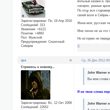
вольные казаки и, пр
лагерях, разные архи
По отцу все старовер
своей воле в Сибриь 
Зарегистрирован
: Пн, 19 Апр 2010
Жена моя, русская ча
Сообщений:
313
Уважение:
+6121
Мне лично не за что
Позитив:
+4893
Пол:
Мужской
Но историю не перед
Предупреждения:
Сказочный
0
Сибиряк
rps
Ср, 26 Дек 2012 00
Стремясь к новому...
John Warner н
Вы мои слова 
Я не твои слова пер
Зарегистрирован
: Вс, 12 Окт 2008
John Warner н
Сообщений:
22652
А как ты знат