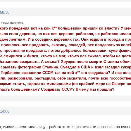
:58:30
 темы. накипело.
кого поведения вот на кой х** большевики пришли ко власти? У ме
ыла своя деревня, на них вся деревня работала, не работало челове
даже лентяям. И в соседних деревнях так. Они ездили в города и 
 пришлось все продавать, скотину, лошадей, все продавать за копе
а, просила не продавать, потом добрались большевики, хуже фашис
не смирился и бился, кто-то не мог, кто-то все сжигал, чтобы не до
бы заново создавать. А смысл? Хрущев после смерти Сталина обвини
 срывать фотографии Сталина. Съездил в США и взял засадил кукур
и Горбачеве развалили СССР, так на кой х** его создавали? И все п
или, разворовали, растащили, себе захватили, почти всю госсобств
тыщами стоить, зарплаты миллионами (по крайней мере на Севере та
 власть большевикам? Создавать СССР? К чему мы пришли?
:14:06
, имели в селе мельницу - работа хотя и практически сезонная, но очен