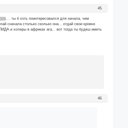
45
))).... ты б хоть поинтересовался для начала, чем
делай сначала столько сколько она... отдай свои кровно
СПИДА и холеры в африках ага... вот тогда ты будеш иметь
46