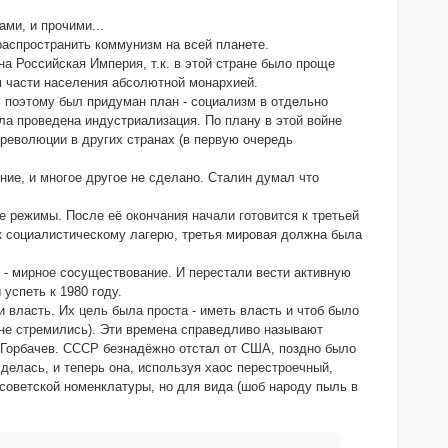
ми, и прочими...
распространить коммунизм на всей планете.
а Российская Империя, т.к. в этой стране было проще
ом части населения абсолютной монархией.
 поэтому был придуман план - социализм в отдельно
ыла проведена индустриализация. По плану в этой войне
еволюции в других странах (в первую очередь
ие, и многое другое не сделано. Сталин думал что
е режимы. После её окончания начали готовится к третьей
 к социалистическому лагерю, третья мировая должна была
 - мирное сосуществование. И перестали вести активную
успеть к 1980 году.
 власть. Их цель была проста - иметь власть и чтоб было
и не стремились). Эти времена справедливо называют
ся Горбачев. СССР безнадёжно отстал от США, поздно было
делась, и теперь она, используя хаос перестроечный,
 советской номенклатуры, но для вида (шоб народу пыль в