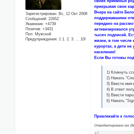
своих приёмных род
прикрывая свои кар
Вчера на сайте Бел
Зарегистрирован
: Вс, 12 Окт 2008
поддержавшими отве
Сообщений:
22652
передано на рассмо
Уважение:
+4739
Позитив:
+3431
активизировался ут
Пол:
Мужской
тысяч подписей. Ес
Предупреждения:
‡ 1. 2. 3. ... 10!
жизни, в том числе
курортах, а дети н
население!
Если Вы готовы под
1) Кликнуть с
2) Нажать "Cre
3) Ввести имя-
4) В ответ пол
5) Ввести паро
6) Нажать "Sign 
Привлекайте к голо
Отредактировано rps (Вс,
+1