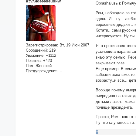
ʁɔvʎнdǝʚǝdǝudиw
Obrashaiusь к Ромычу
Ром, наблюдаю за тоб
здесь. И... ну... лю
верховные дядьки .. и
Кстати.. сами русски
интерисуются. Ну ты 
Зарегистрирован
: Вт, 19 Июн 2007
Я, в противовес твое
Сообщений:
219
усыновила пара из сш
Уважение:
+1112
знаю эту семью. Реб
Позитив:
+420
закрывают глаз.
Пол:
Женский
Еще пример. В семье
Предупреждения:
‡
забрали всех вместе
возрасту..и все... де
Вообще почему америк
очередина на таких д
детьми лазют.. маман
почище президента.
Просто, Ром.. как то 
Ну что случилось то.
0