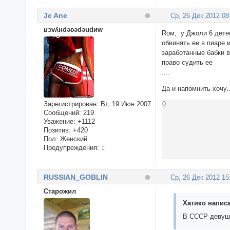
Je Ane
Ср, 26 Дек 2012 08
ʁɔvʎнdǝʚǝdǝudиw
Roм, у Джоли 6 детеи
обвинять еe в пиаре и
заработанные бабки в
право судить еe
....
Да и напомнить хочу.
Зарегистрирован
: Вт, 19 Июн 2007
0
Сообщений:
219
Уважение:
+1112
Позитив:
+420
Пол:
Женский
Предупреждения:
‡
RUSSIAN_GOBLIN
Ср, 26 Дек 2012 15
Cтарожил
Хатико написа
В СССР девушк