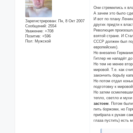
Они стремились к вла
А зачем это было сде
И вот по плану Лени
Зарегистрирован
: Пн, 8 Окт 2007
других придти к влас
Сообщений:
2554
Революция произошла
Уважение:
+708
взятой стране. И Ста
Позитив:
+596
Пол:
Мужской
СССР должен был под
европейских).
Но внезапно Германи
Гитлер не нападёт до
Но тем не менее втор
мировой. Т.е. как сч
закончить борьбу ка
Но потом отдал конь
подготовку к мировой
Но затем осмелевшая 
тепло, светло и мухи
застоем
. Потом были
пить боржоми, но Гор
прибрала к рукам сам
глаза пустить) есть м