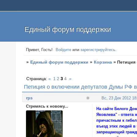
Единый форум поддержки
Привет, Гость!
Войдите
или
зарегистрируйтесь
.
»
Единый форум поддержки
»
Корзина
»
Петиция 
Страница:
«
1
2
3
4
»
Петиция о включении депутатов Думы РФ в
rps
Вс, 23 Дек 2012 18
Стремясь к новому...
На сайте Белого До
Яковлева" - ответа
причастным к гибел
въезд этих людей в
запрещающий гражда