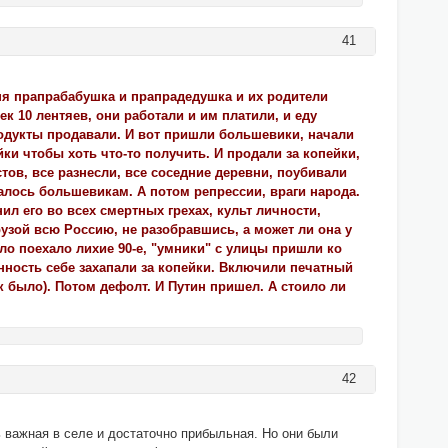
41
ня прапрабабушка и прапрадедушка и их родители
к 10 лентяев, они работали и им платили, и еду
продукты продавали. И вот пришли большевики, начали
йки чтобы хоть что-то получить. И продали за копейки,
тов, все разнесли, все соседние деревни, поубивали
сталось большевикам. А потом репрессии, враги народа.
л его во всех смертных грехах, культ личности,
узой всю Россию, не разобравшись, а может ли она у
ошло поехало лихие 90-е, "умники" с улицы пришли ко
енность себе захапали за копейки. Включили печатный
к было). Потом дефолт. И Путин пришел. А стоило ли
42
ь важная в селе и достаточно прибыльная. Но они были