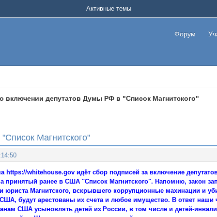
Активные темы
Форум
Уч
о включении депутатов Думы РФ в "Список Магнитского"
 "Список Магнитского"
:14:50
ма
https://whitehouse.gov
идёт сбор подписей за включение депутато
 на принятый ранее в США "Список Магнитского". Напомню, закон з
и юриста Магнитского, вскрывшего коррупционные махинации и уби
 США, будут арестованы их счета и любое имущество. В ответ наши
нам США усыновлять детей из России, в том числе и детей-инвал