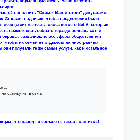
и прожить нормальную жизнь. Наши депутаты,
-сирот.
ластей пополнить "Список Магнитского" депутатами,
но 25 тысяч подписей, чтобы предложение было
писей (стоит вычесть голоса некоего Bot A, который
есть возможность собрать гораздо больше: сотни
казнокрады, развалившие все сферы общественной
ах, чтобы их семьи не отдыхали на иностранных
 они получали те же самые услуги, как и остальное
ать.
ь на ссылку из письма.
цам, что народ не согласен с такой политикой!