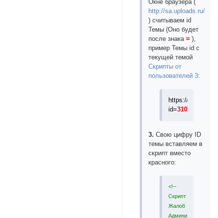
Окне браузера (
http://sa.uploads.ru/eS
) считываем id
Темы (Оно будет
=
после знака
),
пример Темы id с
текущей темой
Скрипты от
пользователей 3
:
https://forum.myb
id=
31044
3.
Свою цифру ID
темы вставляем в
скрипт вместо
красного:
<!--
Скрипт
Жалоб
Администратору