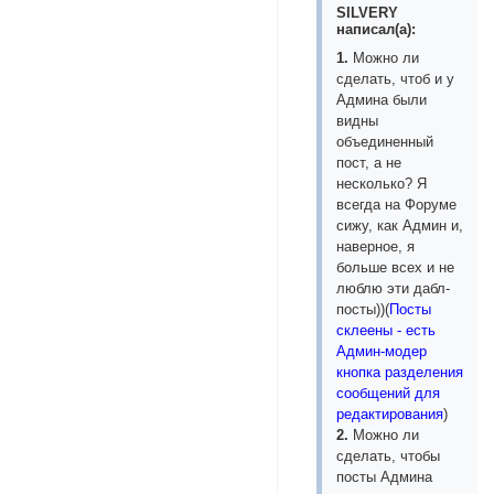
SILVERY
написал(а):
1.
Можно ли
сделать, чтоб и у
Админа были
видны
объединенный
пост, а не
несколько? Я
всегда на Форуме
сижу, как Админ и,
наверное, я
больше всех и не
люблю эти дабл-
посты))(
Посты
склеены - есть
Админ-модер
кнопка разделения
сообщений для
редактирования
)
2.
Можно ли
сделать, чтобы
посты Админа