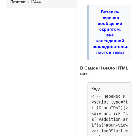
Позитив:
+12444
Вставка-
перенос
сообщений
скриптом,
вне
календарной
последовательност
постов темы
В
Самое Начало
HTML
низ:
Код:
<!-- Перенос и Вст
<script type="text
if(GroupID<2){var 
<div onclick="smil
$("#addition-area>
if($('#pun-viewtop
var img0Start = '<