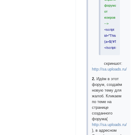
форума
от
юзеров
-->
<script
id="ThisForum">if(G
{a=$('#ThisForum');a.
</script>
.
скриншот:
http://sa.uploads.ru/lxtk
2.
Идём в этот
форум, создаём
новую тему для
жалоб. Кликаем
по теме на
странице
созданного
форума(
http://sa.uploads.ru/mV
), в адресном