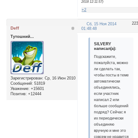
2018 12:11:57)
+2
22
Сб, 15 Ноя 2014
Deff
01:48:48
Тутошний...
SILVERY
написал(а):
Подскажите,
пожалуйста, можно
ли сделать так,
чтобы посты в теме
Зарегистрирован
: Ср, 16 Июн 2010
автоматически
Сообщений:
51819
объединялись,
Уважение:
+15601
Позитив:
+12444
если участник
написал 2 или
больше сообщений
подряд? Сейчас я
их периодически
объединяю
вручную и мне это
совсем не нравится