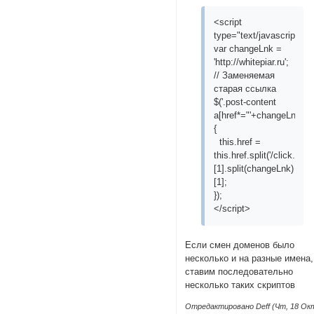
<script
type="text/javascript">
var changeLnk =
'http://whitepiar.ru';
// Заменяемая
старая ссылка
$('.post-content
a[href*="'+changeLnk+'"]'
{
this.href =
this.href.split('/click.php?
[1].split(changeLnk)
[1];
});
</script>
Если смен доменов было
несколько и на разные имена,
ставим последовательно
несколько таких скриптов
Отредактировано Deff (Чт, 18 Ок