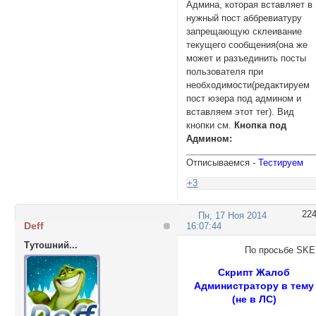
Админа, которая вставляет в
нужный пост аббревиатуру
запрещающую склеивание
текущего сообщения(она же
может и разъединить посты
пользователя при
необходимости(редактируем
пост юзера под админом и
вставляем этот тег). Вид
кнопки см.
Кнопка под
Админом:
Отписываемся -
Тестируем
+3
22
Пн, 17 Ноя 2014
Deff
16:07:44
Тутошний...
По просьбе SK
Скрипт Жалоб
Администратору в тему
(не в ЛС)