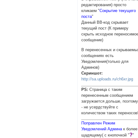
редактирования) просто
кликаем "
Сокрытие текущего
поста
"
Данный BB-код скрывает
текущий пост (К примеру
скрыть исходное переносимо
сообщение)
В перенесенных и скрываемы
сообщениях есть
Уведомления(только для
Админов)
Скриншот:
http://sa.uploads.ru/ch6xr.jpg
PS:
Cтраница с таким
перенесенным сообщением
загружается дольше, поэтом
- не усердствуйте с
количеством таких переносов
Поправлен Режим
Уведомлений Админа
к более
?
щадящему( с кнопочкой "
"