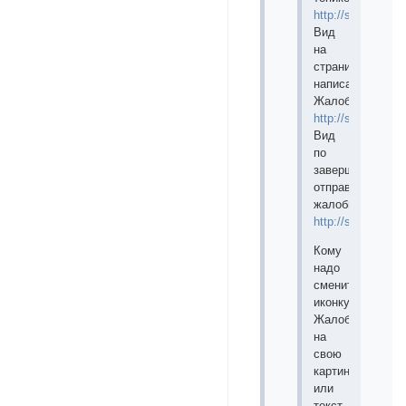
http://sa.uploads
Вид
на
странице
написания
Жалоб:
http://sa.upload
Вид
по
завершении
отправки
жалобы:
http://sa.upload
Кому
надо
сменить
иконку
Жалоб
на
свою
картинку
или
текст,