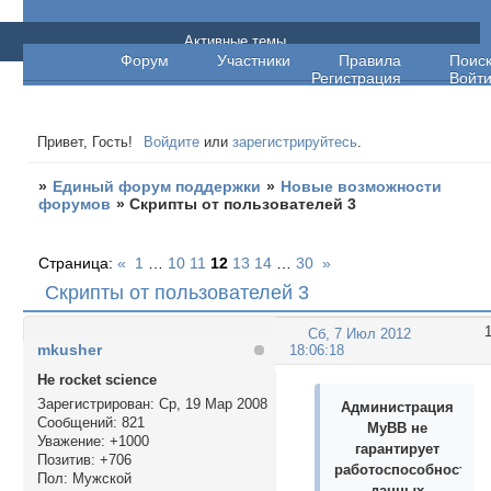
Единый форум поддержки
Активные темы
Форум
Участники
Правила
Поис
Регистрация
Войт
Привет, Гость!
Войдите
или
зарегистрируйтесь
.
»
Единый форум поддержки
»
Новые возможности
форумов
»
Скрипты от пользователей 3
Страница:
«
1
…
10
11
12
13
14
…
30
»
Скрипты от пользователей 3
Сб, 7 Июл 2012
mkusher
18:06:18
Не rocket science
Зарегистрирован
: Ср, 19 Мар 2008
Администрация
Сообщений:
821
MyBB не
Уважение:
+1000
гарантирует
Позитив:
+706
работоспособность
Пол:
Мужской
данных