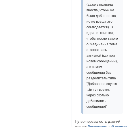
(даже в правила
внесла, чтобы не
было дабл-постов,
но не всегда это
соблюдается). В
идеале, хочется,
чтобы после такого
объединения тема
становилась
активной (как при
новом сообщении),
а в самом
сообщении был
разделитель типа
"Добавлено спустя
...(и тут время,
через сколько
добавилось
сообщение)"
Ну во-первых есть давний
скрипт:
Двухсуточный запре