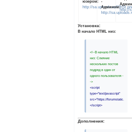
юзером:
-
Админ
http://sa.uploads.ru/XlhSt.pn
Админом:
http:/
http://sa.uploads.
Установка:
В начало HTML низ:
<!--В начало HTML
низ: Cлияние
нескольких постов
подряд в один от
одного пользователя -
->
<script
type="text/javascript"
src="https://forumstatic.ru/fi
</script>
Дополнения: