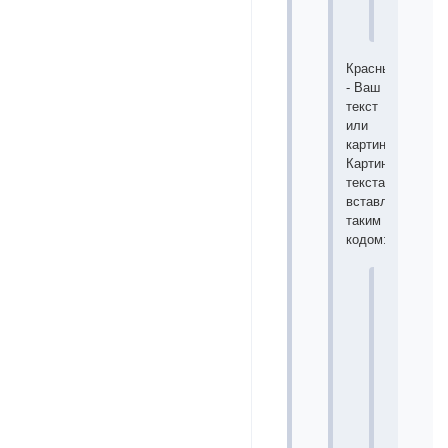
</script>
Красным
- Ваш
текст
или
картинка.
Картинка(вместо
текста)
вставляется
таким
кодом:
<img
src="
Ccылк
на
картинку
"
style="margi
-23
px
0
-4
px