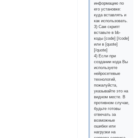
информацию по
его установке:
куда вставлять и
как использовать.
3) Сам скрипт
вставьте в bb-
коды [сode] [/сode]
или в [quotе]
[/quotе]
4) Если при
создании кода Вы
используете
нейросетевые
технологий,
пожалуйста,
указывайте это на
видном месте. В
противном случае,
будьте готовы
отвечать за
возможные
ошибки или
нагрузки на
сервера сервиса,