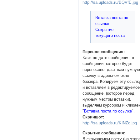
http://sa.uploads.ru/BQVfE.jpg
}});}

</script>
Вставка поста по
ссылке
Сокрытие
текущего поста
Перенос сообщения:
Клик по дате сообщения, в
сообщении, которое будет
перенесено, даст нам нужну
ссылку в адресном окне
бразера. Копируем эту ссылк
и вставляем в редактируемое
сообщение, (которое перед
нужным местом вставки),
выделяем курсором и кликае
"
Вставка поста по ссылке
".
Скриншот:
http://sa.uploads.ru/KINZo.jpg
Cкрытие сообщения:
В скрываемом посту (на этап