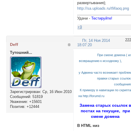
развертывания);
http://sa.uploads.ru/tMaoq.png
Удачи -
Тестируйте!
+9
22
Пт, 14 Ноя 2014
Deff
18:07:20
Тутошний...
При смене домена ( и
возвращению к исходному 
у Админа часто возникает пробле
правки старых ссылок
сообщения
К примеру в навигации по скрипт
Зарегистрирован
: Ср, 16 Июн 2010
на
http://forumd.ru
Сообщений:
51819
Уважение:
+15601
Замена старых ссылок 
Позитив:
+12444
постах на текущие, при
смене домена
В HTML низ