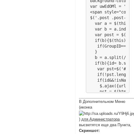
background-color:r
var uwEdOMl = '<br
<span style="color
$('.post .post-con
  var a = $(this).
  var b = a.indexO
  var post = $(thi
  if(b){$(this).ap
   if(GroupID==1)$
  }

  b = a.split(/ins
  if(b){id= b.spli
   var pst=$('#p'+i
   if(!pst.length){
   if(id&&!isNaN(i
    $.ajax({url: l
    pst = $(html).
}});}}

В Дополнительном Меню
    pst.find('.pl-
(иконка
    if(GroupID>1)p
    pst.find('abbr
)
для Администратора
    if(a.indexOf('
высветятся еще два Пункта,
    if(a.indexOf('
Скриншот:
  if(GroupID<2)pst