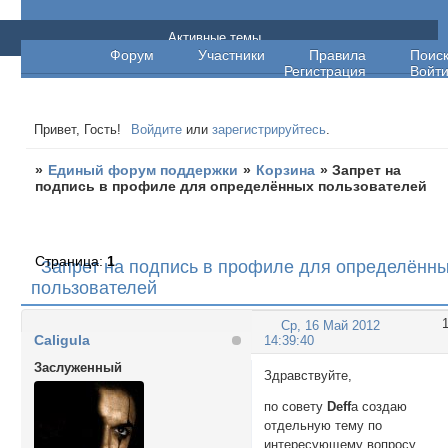
Единый форум поддержки
Активные темы
Форум
Участники
Правила
Поис
Регистрация
Войт
Привет, Гость!
Войдите
или
зарегистрируйтесь
.
»
Единый форум поддержки
»
Корзина
»
Запрет на
подпись в профиле для определённых пользователей
Страница:
1
Запрет на подпись в профиле для определённ
пользователей
Ср, 16 Май 2012
Caligula
14:39:40
Заслуженный
Здравствуйте,
по совету
Deff
а создаю
отдельную тему по
интересующему вопросу.