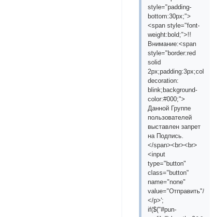
style="padding-
bottom:30px;">
<span style="font-
weight:bold;">!!
Внимание:<span
style="border:red
solid
2px;padding:3px;color:#
decoration:
blink;background-
color:#000;">
Данной Группе
пользователей
выставлен запрет
на Подпись.
</span><br><br>
<input
type="button"
class="button"
name="none"
value="Отправить"/>
</p>';
if($("#pun-