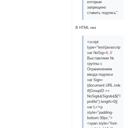
которым
запрещено
ставить подпись".
В HTML низ
<script
type="text/javascript">
var NoSig=
4
; //
Выставляем №
группы с
Ограничением
ввода подписи
var Sign=
(document.URL.indexOf('
if(GroupID ==
NoSig&&Sign&&$("#pun
profile").length>0){
var L='<p
style="padding-
bottom:30px;">
<span style="font-