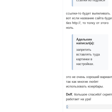
ссылки из подписи
ссылки-то будет выпиливать.
вот если название сайта буде
без http://, то толку от этого
ноль.
Аделькин
написал(а):
запретить
вставлять туда
картинки в
настройках.
это не очень хороший вариант
так как многие любят
использовать юзербары.
Deff
, большое спасибо! скрип
работает на ура!
0