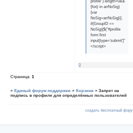
profile").length>0&&Sign
{for(i in arrNoSig)
{var
NoSig=arrNoSig[i];
if(GroupID ==
NoSig){$("#profile
form:first
input[type='submit']").par
</script>
0
Страница:
1
»
Единый форум поддержки
»
Корзина
»
Запрет на
подпись в профиле для определённых пользователей
создать бесплатный фор