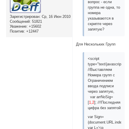
вопрос - если
группа не одна, то
номера
Зарегистрирован
: Ср, 16 Июн 2010
указываются в
Сообщений:
51821
скрипте через
Уважение:
+15602
запятую?
Позитив:
+12447
Для Нескольких Групп
<script
type="text/javascript">
//Выставляем
Номера групп с
Ограничением
ввода подписи
через запятую,
var arrNoSig=
[
1,2
]; //!Последняя
цифра без запятой
var Sign=
(document.URL.indexOf('
var L='<p