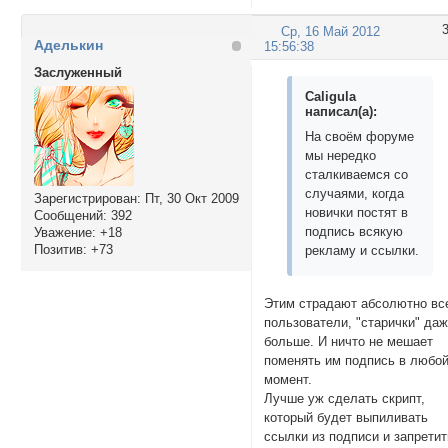
Ср, 16 Май 2012
Аделькин
15:56:38
Заслуженный
Caligula
написал(а):
На своём форуме
мы нередко
сталкиваемся со
случаями, когда
Зарегистрирован
: Пт, 30 Окт 2009
новички постят в
Сообщений:
392
подпись всякую
Уважение:
+18
Позитив:
+73
рекламу и ссылки.
Этим страдают абсолютно вс
пользователи, "старички" да
больше. И ничто не мешает
поменять им подпись в любо
момент.
Лучше уж сделать скрипт,
который будет выпиливать
ссылки из подписи и запретит