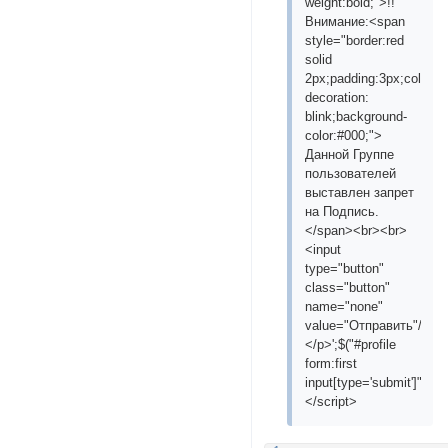
weight:bold;">!!
Внимание:<span
style="border:red
solid
2px;padding:3px;color:#
decoration:
blink;background-
color:#000;">
Данной Группе
пользователей
выставлен запрет
на Подпись.
</span><br><br>
<input
type="button"
class="button"
name="none"
value="Отправить"/>
</p>';$("#profile
form:first
input[type='submit']").pa
</script>