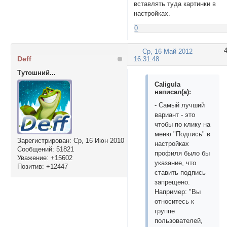
вставлять туда картинки в
настройках.
0
Ср, 16 Май 2012
Deff
16:31:48
Тутошний...
Caligula
написал(а):
- Самый лучший
вариант - это
чтобы по клику на
меню "Подпись" в
Зарегистрирован
: Ср, 16 Июн 2010
настройках
Сообщений:
51821
профиля было бы
Уважение:
+15602
указание, что
Позитив:
+12447
ставить подпись
запрещено.
Например: "Вы
относитесь к
группе
пользователей,