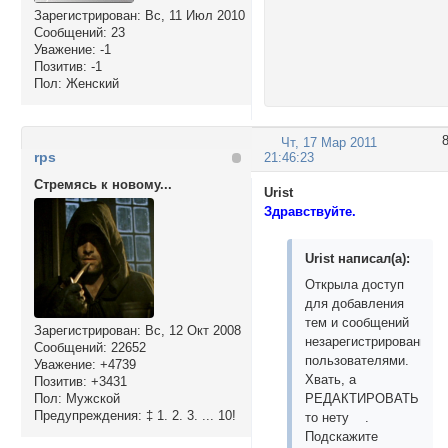
Зарегистрирован
: Вс, 11 Июл 2010
Сообщений:
23
Уважение:
-1
Позитив:
-1
Пол:
Женский
Чт, 17 Мар 2011
rps
21:46:23
Стремясь к новому...
Urist
Здравствуйте.
Urist написал(а):
Открыла доступ
для добавления
тем и сообщений
Зарегистрирован
: Вс, 12 Окт 2008
незарегистрированным
Сообщений:
22652
пользователями.
Уважение:
+4739
Хвать, а
Позитив:
+3431
Пол:
Мужской
РЕДАКТИРОВАТЬ
Предупреждения:
‡ 1. 2. 3. ... 10!
то нету .
Подскажите