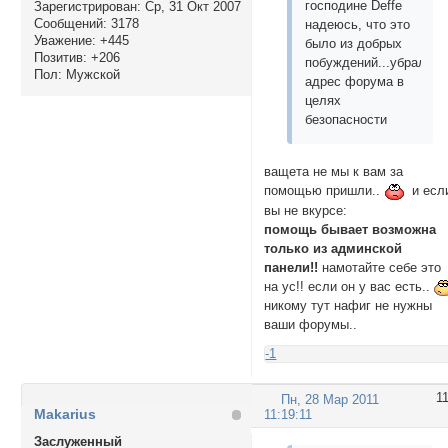
господине Deffе
Зарегистрирован
: Ср, 31 Окт 2007
Сообщений:
3178
надеюсь, что это
Уважение:
+445
было из добрых
Позитив:
+206
побуждений...убрала
Пол:
Мужской
адрес форума в
целях
безопасности
ващета не мы к вам за
помощью пришли..
и есл
вы не вкурсе:
помощь бывает возможна
только из админской
панели!!
намотайте себе это
на ус!! если он у вас есть..
никому тут нафиг не нужны
ваши форумы..
-1
1
Пн, 28 Мар 2011
Makarius
11:19:11
Заслуженный