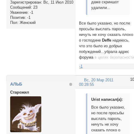
даже скриншот
Зарегистрирован
: Вс, 11 Июл 2010
Сообщений:
23
удалили...
Уважение:
-1
Позитив:
-1
Пол:
Женский
Все было указано, но после
просьбы выслать пароль,
ничуть не хочу сказать плохо
о господине
Deffе
надеюсь,
что это было из добрых
побуждений...убрала адрес
форума
в целях безопасност
-1
1
Вс, 20 Мар 2011
АЛЬБ
00:28:55
Cтарожил
Urist написал(а):
Все было указано,
но после просьбы
выслать пароль,
ничуть не хочу
сказать плохо о