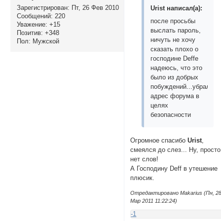
Зарегистрирован
: Пт, 26 Фев 2010
Urist написал(а):
Сообщений:
220
после просьбы
Уважение:
+15
выслать пароль,
Позитив:
+348
ничуть не хочу
Пол:
Мужской
сказать плохо о
господине Deffе
надеюсь, что это
было из добрых
побуждений...убрала
адрес форума в
целях
безопасности
Огромное спасибо
Urist
,
смеялся до слез... Ну, просто
нет слов!
А Господину Deff в утешение
плюсик.
Отредактировано Makarius (Пн, 2
Мар 2011 11:22:24)
-1