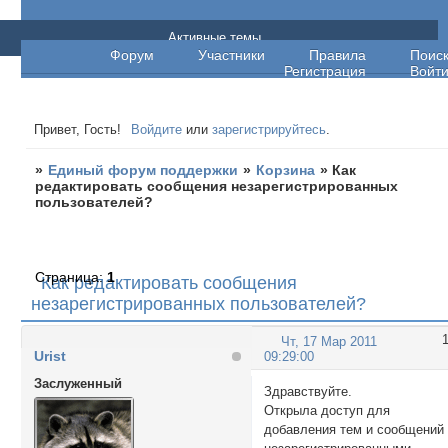
Единый форум поддержки
Активные темы
Форум
Участники
Правила
Поис
Регистрация
Войт
Привет, Гость!
Войдите
или
зарегистрируйтесь
.
»
Единый форум поддержки
»
Корзина
»
Как
редактировать сообщения незарегистрированных
пользователей?
Страница:
1
Как редактировать сообщения
незарегистрированных пользователей?
Чт, 17 Мар 2011
Urist
09:29:00
Заслуженный
Здравствуйте.
Открыла доступ для
добавления тем и сообщений