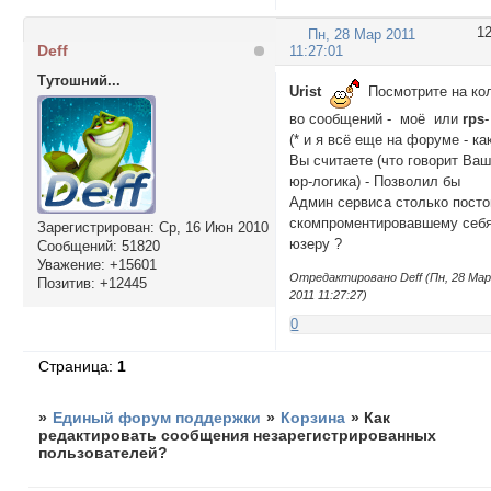
1
Пн, 28 Мар 2011
Deff
11:27:01
Тутошний...
Urist
Посмотрите на ко
во сообщений - моё или
rps
-
(* и я всё еще на форуме - ка
Вы считаете (что говорит Ва
юр-логика) - Позволил бы
Админ сервиса столько посто
скомпроментировавшему себ
Зарегистрирован
: Ср, 16 Июн 2010
юзеру ?
Сообщений:
51820
Уважение:
+15601
Отредактировано Deff (Пн, 28 Ма
Позитив:
+12445
2011 11:27:27)
0
Страница:
1
»
Единый форум поддержки
»
Корзина
»
Как
редактировать сообщения незарегистрированных
пользователей?