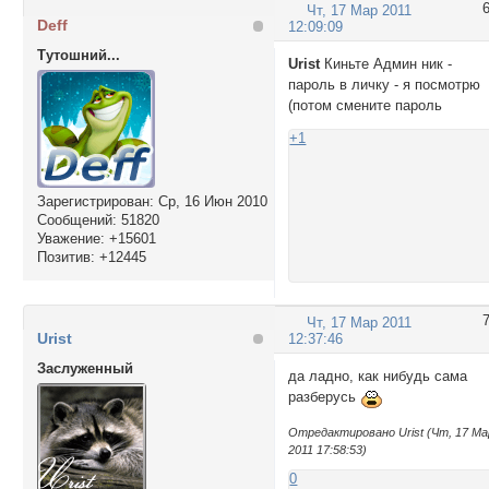
Чт, 17 Мар 2011
Deff
12:09:09
Тутошний...
Urist
Киньте Админ ник -
пароль в личку - я посмотрю
(потом смените пароль
+1
Зарегистрирован
: Ср, 16 Июн 2010
Сообщений:
51820
Уважение:
+15601
Позитив:
+12445
Чт, 17 Мар 2011
Urist
12:37:46
Заслуженный
да ладно, как нибудь сама
разберусь
Отредактировано Urist (Чт, 17 Ма
2011 17:58:53)
0