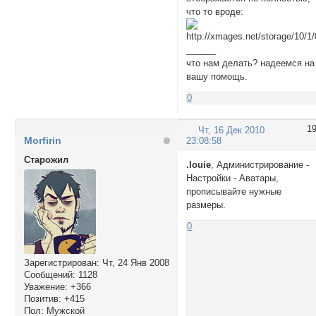
что то вроде:
______
что нам делать? надеемся на
вашу помощь.
0
1
Чт, 16 Дек 2010
Morfirin
23:08:58
Cтарожил
.louie
, Администрирование -
Настройки - Аватары,
прописывайте нужные
размеры.
0
Зарегистрирован
: Чт, 24 Янв 2008
Сообщений:
1128
Уважение:
+366
Позитив:
+415
Пол:
Мужской