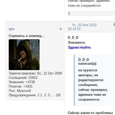
сейчас проверил, админка
тоже не сохраняется.
0
Чт, 25 Ноя 2010
rps
20:14:52
Стремясь к новому...
D_D_D
Элизавета
Здравствуйте.
D_D_D
написал(а):
не грузятся
Зарегистрирован
: Вс, 12 Окт 2008
аватары, не
Сообщений:
22652
редактируются
Уважение:
+4739
сообщения,
Позитив:
+3431
сейчас проверил,
Пол:
Мужской
админка тоже не
Предупреждения:
‡ 1. 2. 3. ... 10!
сохраняется.
Сейчас какие-то проблемы