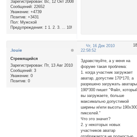
Зарегистрирован
: Вс, 12 Окт 2008
Сообщений:
22652
Уважение:
+4739
Позитив:
+3431
Пол:
Мужской
Предупреждения:
‡ 1. 2. 3. ... 10!
1
Чт, 16 Дек 2010
.louie
22:58:52
Стремящийся
Здравствуйте, а у меня на
Зарегистрирован
: Пт, 13 Авг 2010
форуме такая проблема:
Сообщений:
3
1. когда участник загружает
Уважение:
0
аватар, допустим 170*170, а
Позитив:
0
разрешено загружать аватар
190*300 пишет "Файл, которы
вы загружаете, больше
максимально допустимой
ширины и/или высоты 190x30
пикселей."
Что это значит?
2. у некоторых новых
участников аватар
отображается не полностью,