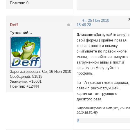
Позитив:
0
Чт, 25 Ноя 2010
Deff
15:46:28
Тутошний...
Элизавета
Загружайте авву н
свой форум ( крайне правая
кнопа в посте и ссылку
считываете по правой кнопе
мыши, - в свойствах рисунка
загруженной аввы в пост и
ссылку на Авву суйте в
Зарегистрирован
: Ср, 16 Июн 2010
профиль,
Сообщений:
51819
Уважение:
+15601
Гы - А похоже глюки сервиса,
Позитив:
+12444
связи с реконструкцией,
картинки тож грузяцо с
десятого раза
Отредактировано Deff (Чт, 25 Но
2010 15:50:45)
0