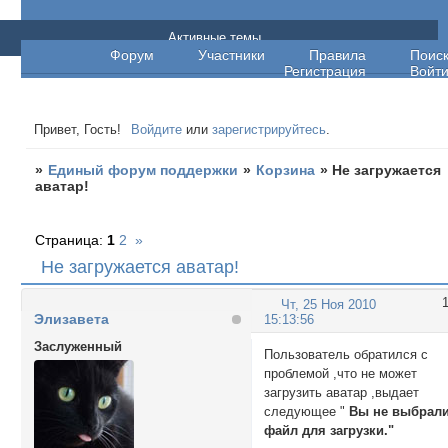
Единый форум поддержки
Активные темы
Форум
Участники
Правила
Поис
Регистрация
Войт
Привет, Гость!
Войдите
или
зарегистрируйтесь
.
»
Единый форум поддержки
»
Корзина
»
Не загружается
аватар!
Страница:
1
2
»
Не загружается аватар!
Чт, 25 Ноя 2010
Элизавета
15:13:56
Заслуженный
Пользователь обратился с
проблемой ,что не может
загрузить аватар ,выдает
следующее "
Вы не выбрал
файл для загрузки."