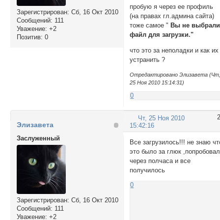
пробую я через ее профиль
Зарегистрирован
: Сб, 16 Окт 2010
(на правах гл.админа сайта)
Сообщений:
111
тоже самое "
Вы не выбрал
Уважение:
+2
файл для загрузки."
Позитив:
0
что это за неполадки и как их
устранить ?
Отредактировано Элизавета (Чт
25 Ноя 2010 15:14:31)
0
Чт, 25 Ноя 2010
Элизавета
15:42:16
Заслуженный
Все загрузилось!!! не знаю чт
это было за глюк ,попробова
через полчаса и все
получилось
0
Зарегистрирован
: Сб, 16 Окт 2010
Сообщений:
111
Уважение:
+2