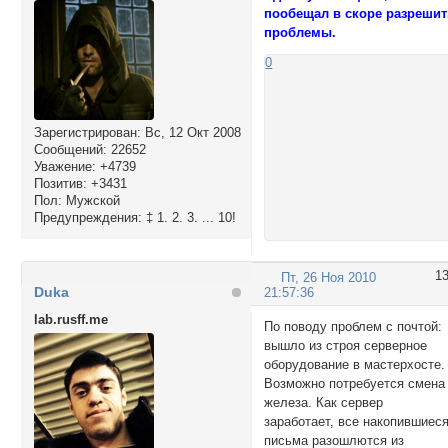
пообещал в скоре разреши
проблемы.
0
Зарегистрирован
: Вс, 12 Окт 2008
Сообщений:
22652
Уважение:
+4739
Позитив:
+3431
Пол:
Мужской
Предупреждения:
‡ 1. 2. 3. ... 10!
1
Пт, 26 Ноя 2010
Duka
21:57:36
lab.rusff.me
По поводу проблем с почтой:
вышло из строя серверное
оборудование в мастерхосте.
Возможно потребуется смена
железа. Как сервер
заработает, все накопившиес
письма разошлются из