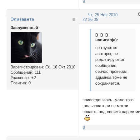
0
Чт, 25 Ноя 2010
Элизавета
22:36:35
Заслуженный
D_D_D
написал(а):
не грузятся
аватары, не
редактируются
сообщения,
Зарегистрирован
: Сб, 16 Окт 2010
сейчас проверил,
Сообщений:
111
админка тоже не
Уважение:
+2
Позитив:
0
сохраняется.
присоединяюсь ,мало того
,пользователи не могли
попасть под своими паролям
0