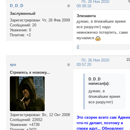
Пт, 26 Ноя 2010
D_D_D
00:39:18
Заслуженный
Элизавета
Зарегистрирован
: Чт, 26 Фев 2009
думаю, в ближайшее время
Сообщений:
20
все разрулят) надо
Уважение:
0
немножечко потерпеть, сами
Позитив:
+2
мучаемся
0
1
Пт, 26 Ноя 2010
rps
00:57:20
Стремясь к новому...
D_D_D
написал(а):
думаю, в
ближайшее время
все разрулят)
Зарегистрирован
: Вс, 12 Окт 2008
Это скорее всего сам Адми
Сообщений:
22652
что-то делает, поэтому и
Уважение:
+4739
глюки идут... Обновляют
Позитив:
+3431