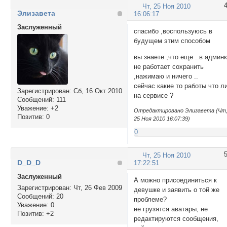
Чт, 25 Ноя 2010
Элизавета
16:06:17
Заслуженный
спасибо ,воспользуюсь в
будущем этим способом
вы знаете ,что еще ..в админ
не работает сохранить
,нажимаю и ничего ..
сейчас какие то работы что л
Зарегистрирован
: Сб, 16 Окт 2010
на сервисе ?
Сообщений:
111
Уважение:
+2
Отредактировано Элизавета (Чт
Позитив:
0
25 Ноя 2010 16:07:39)
0
Чт, 25 Ноя 2010
D_D_D
17:22:51
Заслуженный
А можно присоединиться к
Зарегистрирован
: Чт, 26 Фев 2009
девушке и заявить о той же
Сообщений:
20
проблеме?
Уважение:
0
не грузятся аватары, не
Позитив:
+2
редактируются сообщения,