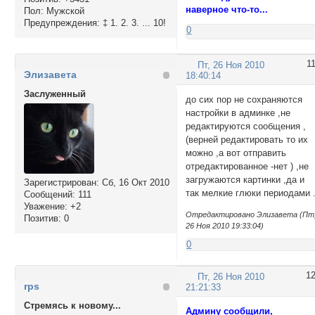
наверное что-то...
Пол:
Мужской
Предупреждения:
‡ 1. 2. 3. ... 10!
0
1
Пт, 26 Ноя 2010
Элизавета
18:40:14
Заслуженный
до сих пор не сохраняются
настройки в админке ,не
редактируются сообщения ,
(верней редактировать то их
можно ,а вот отправить
отредактированное -нет ) ,не
загружаются картинки ,да и
Зарегистрирован
: Сб, 16 Окт 2010
так мелкие глюки периодами .
Сообщений:
111
Уважение:
+2
Отредактировано Элизавета (Пт
Позитив:
0
26 Ноя 2010 19:33:04)
0
1
Пт, 26 Ноя 2010
rps
21:21:33
Стремясь к новому...
Админу сообщили,