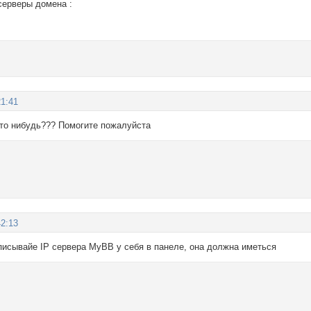
серверы домена :
21:41
т кто нибудь??? Помогите пожалуйста
42:13
описывайе IP сервера MyBB у себя в панеле, она должна иметься