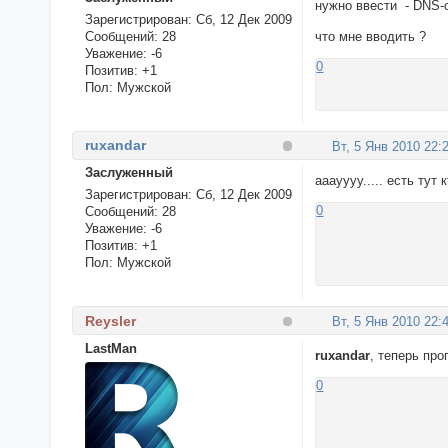
нужно ввести - DNS-
Зарегистрирован
: Сб, 12 Дек 2009
Сообщений:
28
что мне вводить ?
Уважение:
-6
0
Позитив:
+1
Пол:
Мужской
ruxandar
Вт, 5 Янв 2010 22:
Заслуженный
ааауууу..... есть ту
Зарегистрирован
: Сб, 12 Дек 2009
0
Сообщений:
28
Уважение:
-6
Позитив:
+1
Пол:
Мужской
Reysler
Вт, 5 Янв 2010 22:
LastMan
ruxandar
, теперь пр
0