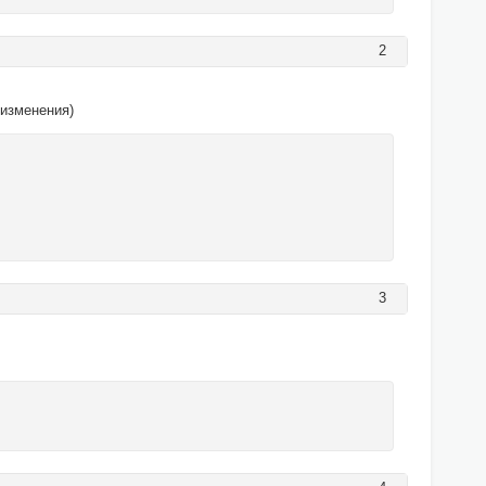
2
 изменения)
3