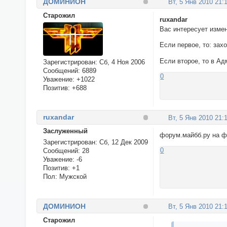
ДОМИНИОН
Вт, 5 Янв 2010 21:
Cтарожил
ruxandar
Вас интересует изме
Если первое, то: зах
Если второе, то в А
Зарегистрирован
: Сб, 4 Ноя 2006
Сообщений:
6889
0
Уважение:
+1022
Позитив:
+688
ruxandar
Вт, 5 Янв 2010 21:
Заслуженный
форум.майбб.ру на ф
Зарегистрирован
: Сб, 12 Дек 2009
0
Сообщений:
28
Уважение:
-6
Позитив:
+1
Пол:
Мужской
ДОМИНИОН
Вт, 5 Янв 2010 21:
Cтарожил