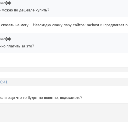
ал(а):
е можно по дешевле купить?
сказать не могу... Навскидку скажу пару сайтов: mchost.ru предлагает п
ал(а):
жно платить за это?
20:41
 если еще что-то будет не понятно, подскажете?