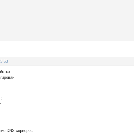
43:53
ботке
гирован
:
с
ние DNS-серверов