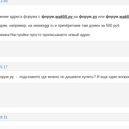
13:49
нение адреса форума с
форум.
майбб.ру
на
форум.
ру
или
форум.
май
одим, например, на wwwreggi.ru и приобретаем там домен за 500 руб.
дминка-Настройки просто прописываете новый адрес
15:17
орум.ру - подскажите где можно по дешевле купить? И еще один вопрос
18:31