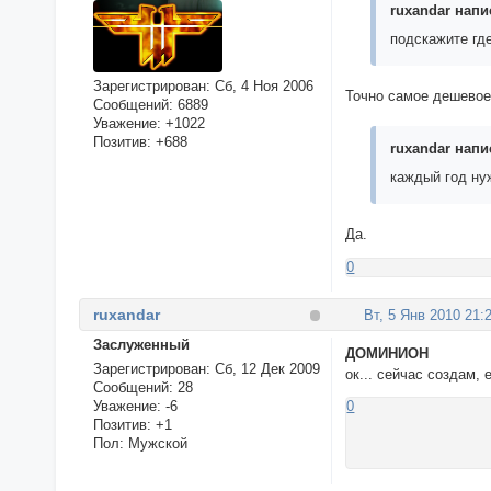
ruxandar напис
подскажите гд
Зарегистрирован
: Сб, 4 Ноя 2006
Точно самое дешевое 
Сообщений:
6889
Уважение:
+1022
Позитив:
+688
ruxandar напис
каждый год ну
Да.
0
ruxandar
Вт, 5 Янв 2010 21:
Заслуженный
ДОМИНИОН
Зарегистрирован
: Сб, 12 Дек 2009
ок... сейчас создам,
Сообщений:
28
Уважение:
-6
0
Позитив:
+1
Пол:
Мужской