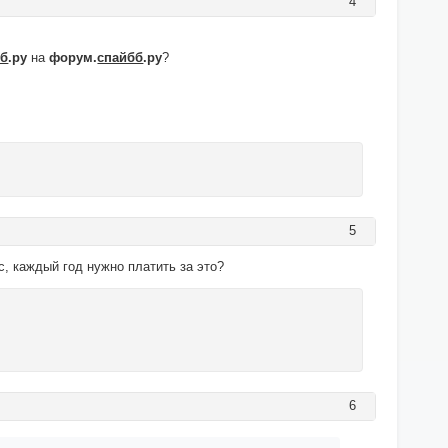
4
бб
.ру
на
форум.
спайбб
.ру
?
5
, каждый год нужно платить за это?
6