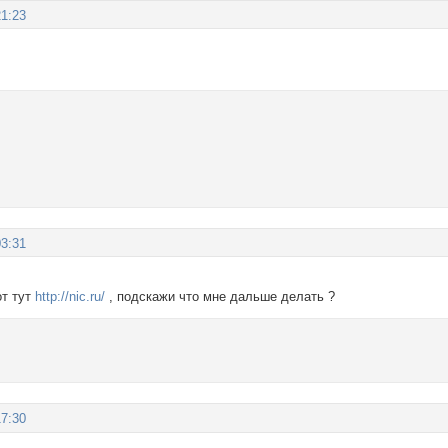
21:23
03:31
от тут
http://nic.ru/
, подскажи что мне дальше делать ?
17:30