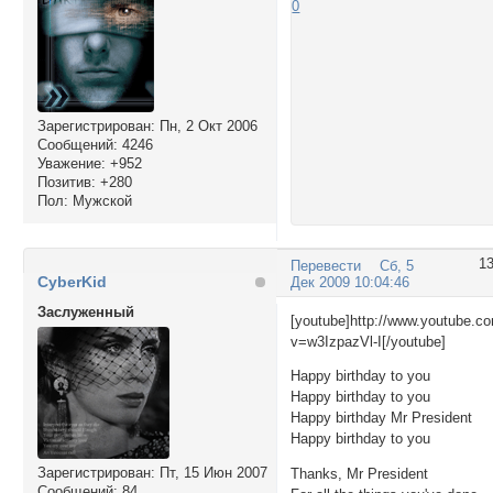
0
Зарегистрирован
: Пн, 2 Окт 2006
Сообщений:
4246
Уважение:
+952
Позитив:
+280
Пол:
Мужской
1
Перевести
Сб, 5
CyberKid
Дек 2009 10:04:46
Заслуженный
[youtube]http://www.youtube.c
v=w3IzpazVl-I[/youtube]
Happy birthday to you
Happy birthday to you
Happy birthday Mr President
Happy birthday to you
Зарегистрирован
: Пт, 15 Июн 2007
Thanks, Mr President
Сообщений:
84