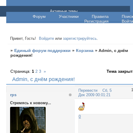
Единый форум поддержки
Активные темы
Форум
Участники
Правила
Поис
Регистрация
Войт
Привет, Гость!
Войдите
или
зарегистрируйтесь
.
»
Единый форум поддержки
»
Корзина
»
Admin, с днём
рождения!
Страница:
1
2
3
»
Тема закрыт
Admin, с днём рождения!
Перевести
Сб, 5
rps
Дек 2009 00:01:21
Стремясь к новому...
0