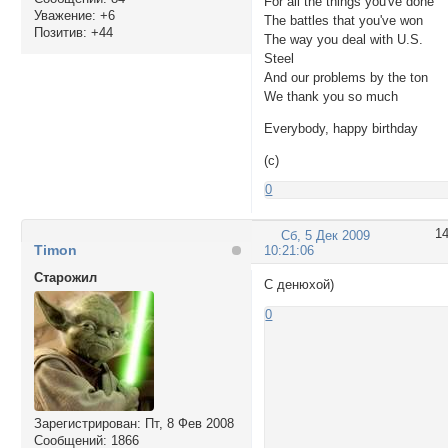
For all the things you've done
Уважение:
+6
The battles that you've won
Позитив:
+44
The way you deal with U.S.
Steel
And our problems by the ton
We thank you so much
Everybody, happy birthday
(c)
0
1
Сб, 5 Дек 2009
Timon
10:21:06
Cтарожил
С денюхой)
0
Зарегистрирован
: Пт, 8 Фев 2008
Сообщений:
1866