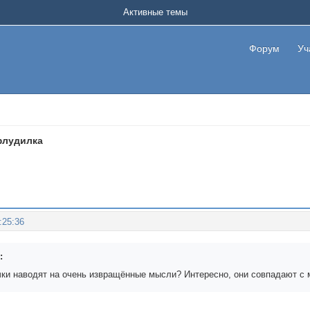
Активные темы
Форум
Уч
флудилка
:25:36
:
чки наводят на очень извращённые мысли? Интересно, они совпадают с