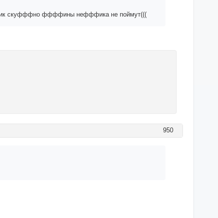
офффик скуфффно ффффины нефффика не поймут(((
950