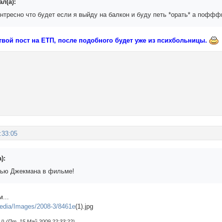
л(а):
интресно что будет если я выйду на балкон и буду петь *орать* а п
вой пост на ЕТП, после подобного будет уже из психбольницы.
:33:05
):
Хью Джекмана в фильме!
...
/media/Images/2008-3/8461e
(1).jpg
 (Пт, 15 Май 2009 22:33:22)