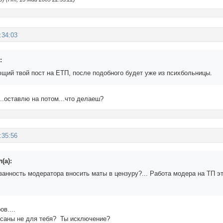
:34:03
:
щий твой пост на ЕТП, после подобного будет уже из психбольницы.
.оставлю на потом...что делаеш?
:35:56
(а):
занность модератора вносить маты в цензуру?... Работа модера на ТП э
в....
исаны не для тебя? Ты исключение?