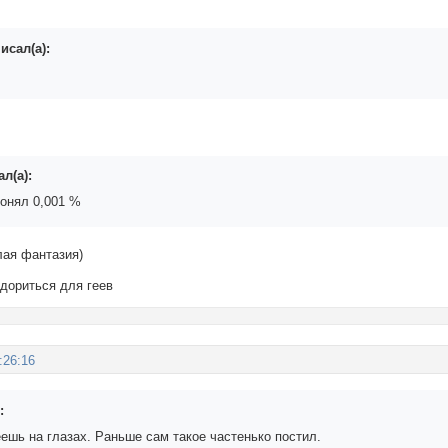
исал(а):
л(а):
понял 0,001 %
лая фантазия)
дориться для геев
:26:16
:
ешь на глазах. Раньше сам такое частенько постил.