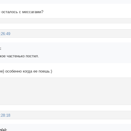
е осталось с мессагами?
:26:49
:
кое частенько постил.
е) особенно когда ее поешь:)
:28:18
(а):