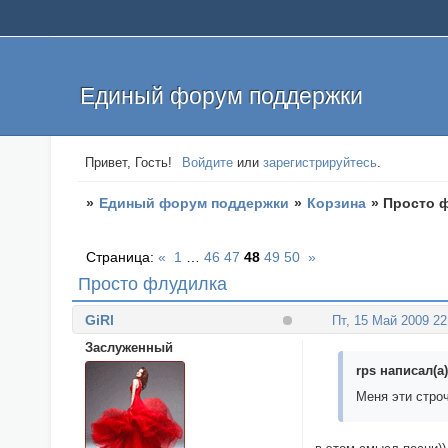
Единый форум поддержки
Привет, Гость!
Войдите
или
зарегистрируйтесь
.
»
Единый форум поддержки
»
Корзина
»
Просто 
Страница:
«
1
…
46
47
48
49
50
»
Просто флудилка
GiRl
Пт, 15 Май 2009 22
Заслуженный
rps написал(а)
Меня эти стро