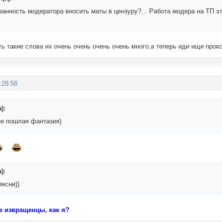
занность модератора вносить маты в цензуру?... Работа модера на ТП э
ть такие слова их очень очень очень очень много,а теперь иди ищи прок
:28:58
):
не пошлая фантазия)
):
есни))
е извращенцы, как я?