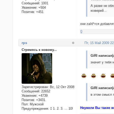
Сообщений:
1001
А разве не обя
Уважение:
+504
юзверей...
Позитив:
+451
они zaIб*тся добавля
0
rps
Пт, 15 Май 2009 22
Стремясь к новому...
GiRl написал(а
значит у тебя 
Зарегистрирован
: Вс, 12 Окт 2008
GiRl написал(а
Сообщений:
22652
в этом смысл п
Уважение:
+4739
Позитив:
+3431
Пол:
Мужской
Неужели Вы такие ж
Предупреждения:
‡ 1. 2. 3. ... 10!