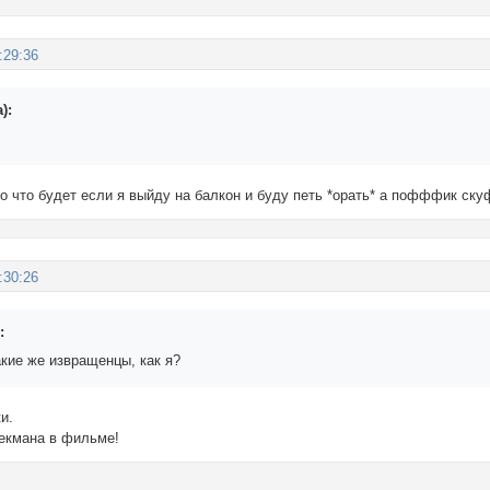
:29:36
):
но что будет если я выйду на балкон и буду петь *орать* а пофффик
:30:26
:
кие же извращенцы, как я?
и.
екмана в фильме!