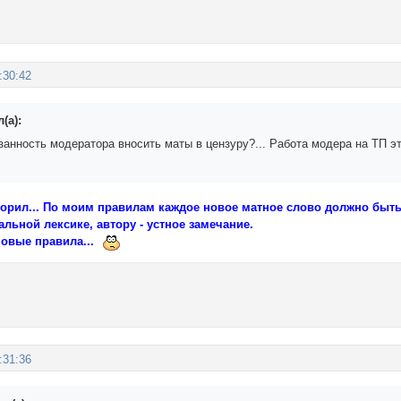
:30:42
(а):
занность модератора вносить маты в цензуру?... Работа модера на ТП э
оворил... По моим правилам каждое новое матное слово должно быть
льной лексике, автору - устное замечание.
новые правила...
:31:36