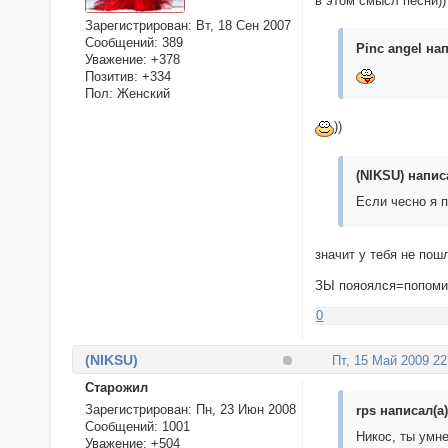
в этом смысл песни))
Зарегистрирован
: Вт, 18 Сен 2007
Сообщений:
389
Pinc angel нап
Уважение:
+378
Позитив:
+334
Пол:
Женский
))
(NIKSU) написа
Если чесно я 
значит у тебя не пош
ЗЫ пояоялся=попоми
0
(NIKSU)
Пт, 15 Май 2009 22
Cтарожил
Зарегистрирован
: Пн, 23 Июн 2008
rps написал(а)
Сообщений:
1001
Никос, ты умне
Уважение:
+504