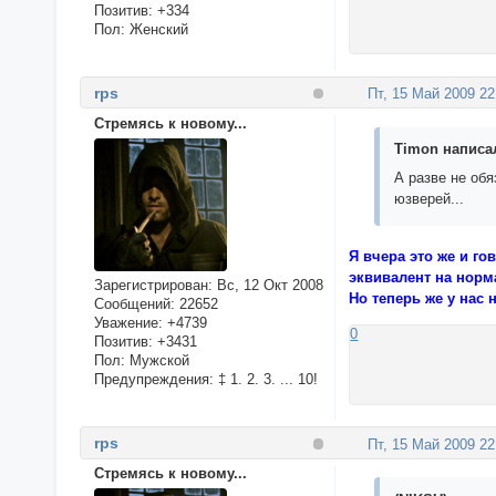
Позитив:
+334
Пол:
Женский
rps
Пт, 15 Май 2009 22
Стремясь к новому...
Timon написал
А разве не обя
юзверей...
Я вчера это же и г
эквивалент на норма
Зарегистрирован
: Вс, 12 Окт 2008
Но теперь же у нас 
Сообщений:
22652
Уважение:
+4739
0
Позитив:
+3431
Пол:
Мужской
Предупреждения:
‡ 1. 2. 3. ... 10!
rps
Пт, 15 Май 2009 22
Стремясь к новому...