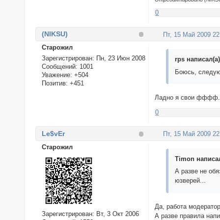
0
(NIKSU)
Пт, 15 Май 2009 22
Cтарожил
Зарегистрирован
: Пн, 23 Июн 2008
rps написал(а)
Сообщений:
1001
Боюсь, следую
Уважение:
+504
Позитив:
+451
Ладно я свои фффф..
0
Le$vEr
Пт, 15 Май 2009 22
Cтарожил
Timon написал
А разве не обя
юзверей...
Да, работа модераторо
Зарегистрирован
: Вт, 3 Окт 2006
А разве правила нап