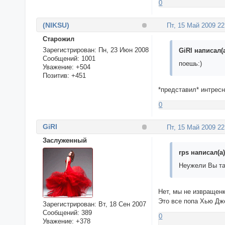
0
(NIKSU)
Пт, 15 Май 2009 22
Cтарожил
Зарегистрирован
: Пн, 23 Июн 2008
GiRl написал(а
Сообщений:
1001
поешь:)
Уважение:
+504
Позитив:
+451
*представил* интрес
0
GiRl
Пт, 15 Май 2009 22
Заслуженный
rps написал(а)
Неужели Вы та
Нет, мы не извращенк
Это все попа Хью Дж
Зарегистрирован
: Вт, 18 Сен 2007
Сообщений:
389
0
Уважение:
+378