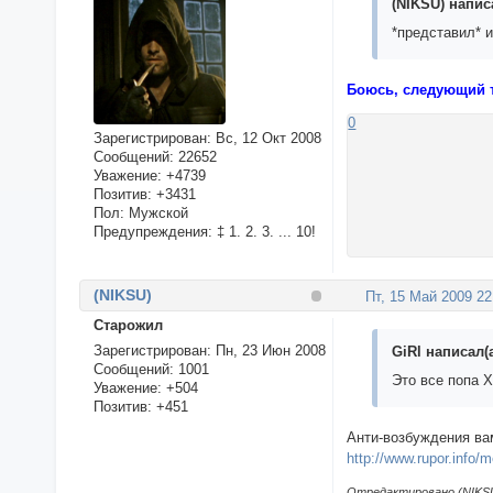
(NIKSU) написа
*представил* 
Боюсь, следующий т
0
Зарегистрирован
: Вс, 12 Окт 2008
Сообщений:
22652
Уважение:
+4739
Позитив:
+3431
Пол:
Мужской
Предупреждения:
‡ 1. 2. 3. ... 10!
(NIKSU)
Пт, 15 Май 2009 22
Cтарожил
Зарегистрирован
: Пн, 23 Июн 2008
GiRl написал(а
Сообщений:
1001
Это все попа 
Уважение:
+504
Позитив:
+451
Анти-возбуждения вам
http://www.rupor.info
Отредактировано (NIKSU)