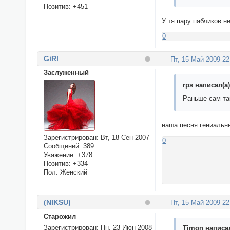
Позитив:
+451
У тя пару пабликов н
0
GiRl
Пт, 15 Май 2009 22
Заслуженный
rps написал(а)
Раньше сам та
наша песня гениальне
Зарегистрирован
: Вт, 18 Сен 2007
0
Сообщений:
389
Уважение:
+378
Позитив:
+334
Пол:
Женский
(NIKSU)
Пт, 15 Май 2009 22
Cтарожил
Зарегистрирован
: Пн, 23 Июн 2008
Timon написал