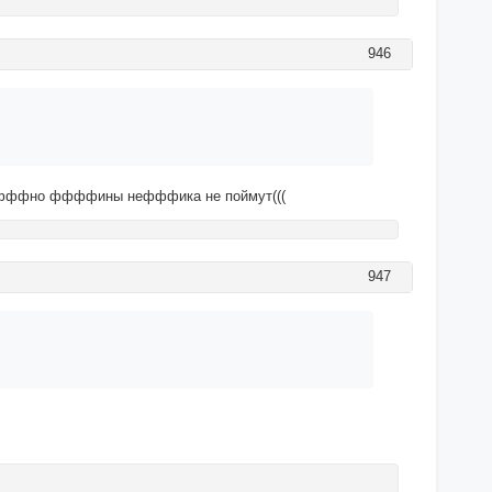
946
 скуфффно ффффины нефффика не поймут(((
947