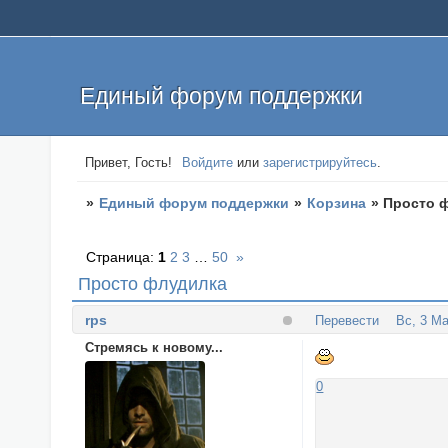
Единый форум поддержки
Привет, Гость!
Войдите
или
зарегистрируйтесь
.
»
Единый форум поддержки
»
Корзина
»
Просто 
Страница:
1
2
3
…
50
»
Просто флудилка
rps
Перевести
Вс, 3 Ма
Стремясь к новому...
0