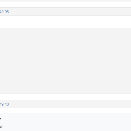
49:05
49:48
:
л!