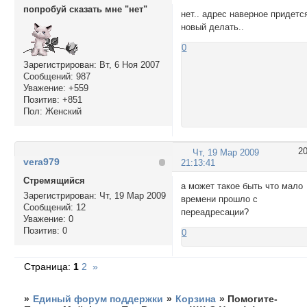
попробуй сказать мне "нет"
нет.. адрес наверное придетс
новый делать..
0
Зарегистрирован
: Вт, 6 Ноя 2007
Сообщений:
987
Уважение:
+559
Позитив:
+851
Пол:
Женский
2
Чт, 19 Мар 2009
vera979
21:13:41
Стремящийся
а может такое быть что мало
Зарегистрирован
: Чт, 19 Мар 2009
времени прошло с
Сообщений:
12
переадресации?
Уважение:
0
Позитив:
0
0
Страница:
1
2
»
»
Единый форум поддержки
»
Корзина
»
Помогите-