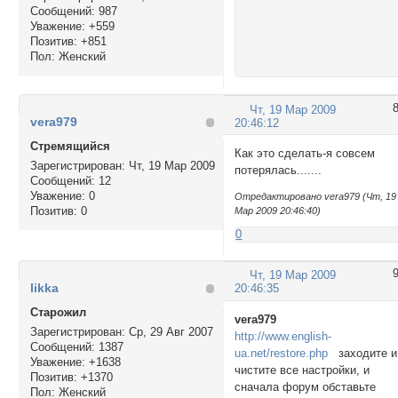
Сообщений:
987
Уважение:
+559
Позитив:
+851
Пол:
Женский
Чт, 19 Мар 2009
vera979
20:46:12
Стремящийся
Как это сделать-я совсем
Зарегистрирован
: Чт, 19 Мар 2009
потерялась.......
Сообщений:
12
Уважение:
0
Отредактировано vera979 (Чт, 19
Позитив:
0
Мар 2009 20:46:40)
0
Чт, 19 Мар 2009
likka
20:46:35
Cтарожил
vera979
Зарегистрирован
: Ср, 29 Авг 2007
http://www.english-
Сообщений:
1387
ua.net/restore.php
заходите и
Уважение:
+1638
чистите все настройки, и
Позитив:
+1370
сначала форум обставьте
Пол:
Женский