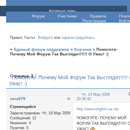
Единый форум поддержки
Активные темы
Форум
Участники
Правила
Поис
Регистрация
Войт
Привет, Гость!
Войдите
или
зарегистрируйтесь
.
»
Единый форум поддержки
»
Корзина
»
Помогите-
Почему Мой Форум Так Выглядит!!!!! О Ужас! :)
Страница:
1
2
»
Помогите- Почему Мой Форум Так Выглядит!!!!!
Ужас! :)
Чт, 19 Мар 2009
vera979
20:30:42
Стремящийся
http://www.english-ua.net
Зарегистрирован
: Чт, 19 Мар 2009
Сообщений:
12
ПОМОГИТЕ- ПОЧЕМУ МОЙ
Уважение:
0
ФОРУМ ТАК ВЫГЛЯДИТ!!!!! 
Позитив:
0
УЖАС!