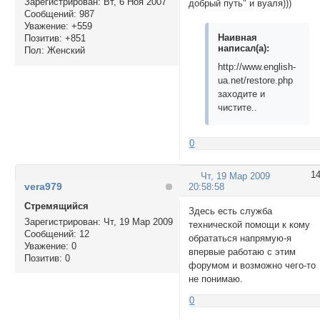
Зарегистрирован
: Вт, 6 Ноя 2007
добрый путь" и вуаля)))
Сообщений:
987
Уважение:
+559
Наивная
Позитив:
+851
написал(а):
Пол:
Женский
http://www.english-
ua.net/restore.php
заходите и
чистите..
0
1
Чт, 19 Мар 2009
vera979
20:58:58
Стремящийся
Здесь есть служба
Зарегистрирован
: Чт, 19 Мар 2009
технической помощи к кому
Сообщений:
12
обрататься напрямую-я
Уважение:
0
впервые работаю с этим
Позитив:
0
форумом и возможно чего-то
не понимаю.
0