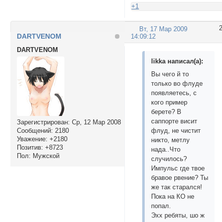
+1
Вт, 17 Мар 2009
DARTVENOM
14:09:12
DARTVENOM
likka написал(а):
Вы чего й то
только во флуде
появляетесь, с
кого пример
берете? В
саппорте висит
Зарегистрирован
: Ср, 12 Мар 2008
Сообщений:
2180
флуд, не чистит
Уважение:
+2180
никто, метлу
Позитив:
+8723
нада..Что
Пол:
Мужской
случилось?
Импульс где твое
бравое рвение? Ты
же так старался!
Пока на КО не
попал.
Эхх ребяты, шо ж