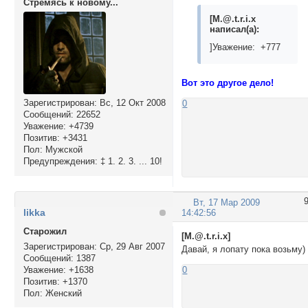
Стремясь к новому...
[M.@.t.r.i.x
написал(а):
]Уважение: +777
Вот это другое дело!
Зарегистрирован
: Вс, 12 Окт 2008
0
Сообщений:
22652
Уважение:
+4739
Позитив:
+3431
Пол:
Мужской
Предупреждения:
‡ 1. 2. 3. ... 10!
Вт, 17 Мар 2009
likka
14:42:56
Cтарожил
[M.@.t.r.i.x]
Зарегистрирован
: Ср, 29 Авг 2007
Давай, я лопату пока возьму)
Сообщений:
1387
Уважение:
+1638
0
Позитив:
+1370
Пол:
Женский