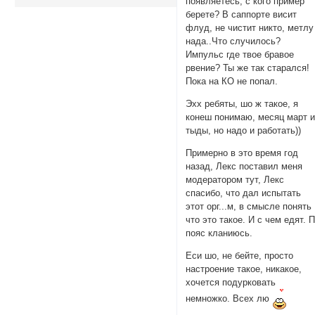
появляетесь, с кого пример
берете? В саппорте висит
флуд, не чистит никто, метлу
нада..Что случилось?
Импульс где твое бравое
рвение? Ты же так старался!
Пока на КО не попал.
Эхх ребяты, шо ж такое, я
конеш понимаю, месяц март 
тыды, но надо и работать))
Примерно в это время год
назад, Лекс поставил меня
модератором тут, Лекс
спасибо, что дал испытать
этот орг...м, в смысле понять
что это такое. И с чем едят. 
пояс кланиюсь.
Еси шо, не бейте, просто
настроение такое, никакое,
хочется подурковать
немножко. Всех лю