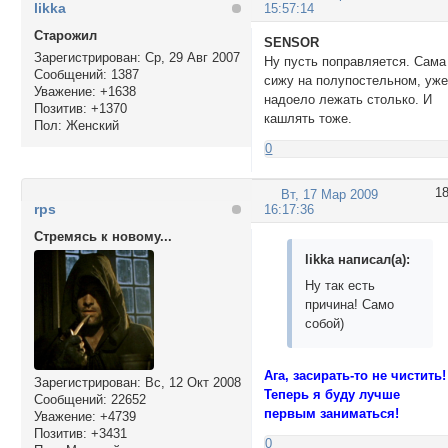
likka
15:57:14
Cтарожил
SENSOR
Зарегистрирован
: Ср, 29 Авг 2007
Ну пусть поправляется. Сама
Сообщений:
1387
сижу на полупостельном, уж
Уважение:
+1638
надоело лежать столько. И
Позитив:
+1370
кашлять тоже.
Пол:
Женский
0
1
Вт, 17 Мар 2009
rps
16:17:36
Стремясь к новому...
likka написал(а):
Ну так есть
причина! Само
собой)
Ага, засирать-то не чистить!
Зарегистрирован
: Вс, 12 Окт 2008
Теперь я буду лучше
Сообщений:
22652
первым заниматься!
Уважение:
+4739
Позитив:
+3431
0