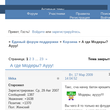
Единый форум поддержки
Активные темы
Форум
Участники
Правила
Поис
Регистрация
Войт
Привет, Гость!
Войдите
или
зарегистрируйтесь
.
»
Единый форум поддержки
»
Корзина
»
А где Модеры?
Аууу!
Страница:
1
2
3
…
23
»
Тема закрыт
А где Модеры? Аууу!
Вт, 17 Мар 2009
likka
14:04:52
Cтарожил
Такс, сча начну батон крошит
Зарегистрирован
: Ср, 29 Авг 2007
Модеры, ауууу!!!
Сообщений:
1387
Уважение:
+1638
Позитив:
+1370
Вы чего й то только во флуд
Пол:
Женский