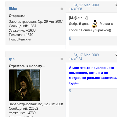
Вт, 17 Мар 2009
likka
14:40:08
Cтарожил
[M.@.t.r.i.x]
Зарегистрирован
: Ср, 29 Авг 2007
Добрый день!
Метла с
Сообщений:
1387
собой? Пошли убиратьсо))
Уважение:
+1638
Позитив:
+1370
0
Пол:
Женский
Вт, 17 Мар 2009
rps
14:40:24
Стремясь к новому...
А мне что-то приелось это
помогание, хоть я и не
модер, но раньше захажива
туда...
0
Зарегистрирован
: Вс, 12 Окт 2008
Сообщений:
22652
Уважение:
+4739