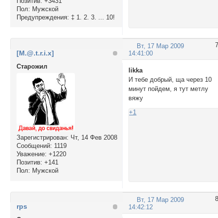
Позитив:
+3431
Пол:
Мужской
Предупреждения:
‡ 1. 2. 3. ... 10!
Вт, 17 Мар 2009
[M.@.t.r.i.x]
14:41:00
Cтарожил
likka
И тебе добрый, ща через 10
минут пойдем, я тут метлу
вяжу
+1
Зарегистрирован
: Чт, 14 Фев 2008
Сообщений:
1119
Уважение:
+1220
Позитив:
+141
Пол:
Мужской
Вт, 17 Мар 2009
rps
14:42:12