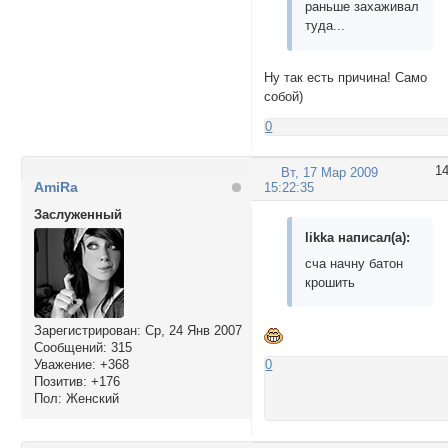
раньше захаживал
туда...
Ну так есть причина! Само
собой)
0
1
Вт, 17 Мар 2009
AmiRa
15:22:35
Заслуженный
likka написал(а):
сча начну батон
крошить
Зарегистрирован
: Ср, 24 Янв 2007
Сообщений:
315
Уважение:
+368
0
Позитив:
+176
Пол:
Женский