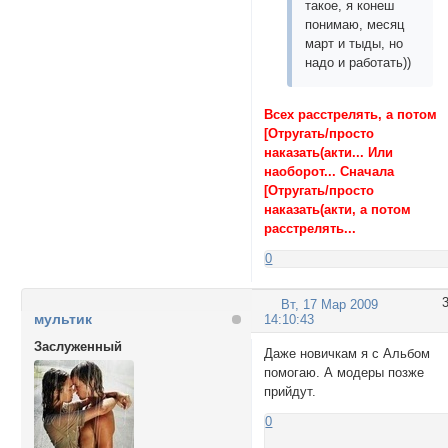
такое, я конеш
понимаю, месяц
март и тыды, но
надо и работать))
Всех расстрелять, а потом
[Отругать/просто
наказать(акти... Или
наоборот... Сначала
[Отругать/просто
наказать(акти, а потом
расстрелять...
0
Вт, 17 Мар 2009
мультик
14:10:43
Заслуженный
Даже новичкам я с Альбом
помогаю. А модеры позже
прийдут.
0