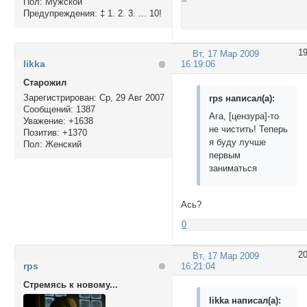
Пол:
Мужской
Предупреждения:
‡ 1. 2. 3. ... 10!
1
Вт, 17 Мар 2009
likka
16:19:06
Cтарожил
Зарегистрирован
: Ср, 29 Авг 2007
rps написал(а):
Сообщений:
1387
Ага, [цензура]-то
Уважение:
+1638
не чистить! Теперь
Позитив:
+1370
я буду лучше
Пол:
Женский
первым
заниматься
Ась?
0
2
Вт, 17 Мар 2009
rps
16:21:04
Стремясь к новому...
likka написал(а):