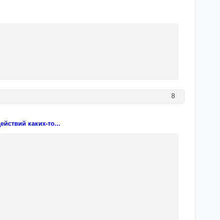
8
йствий каких-то...