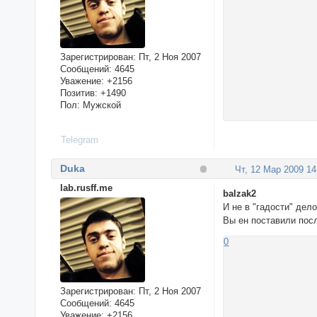
Зарегистрирован
: Пт, 2 Ноя 2007
Сообщений:
4645
Уважение:
+2156
Позитив:
+1490
Пол:
Мужской
Telegram
Duka
Чт, 12 Мар 2009 14
lab.rusff.me
balzak2
И не в "гадости" дел
Вы ен поставили пос
0
Зарегистрирован
: Пт, 2 Ноя 2007
Сообщений:
4645
Уважение:
+2156