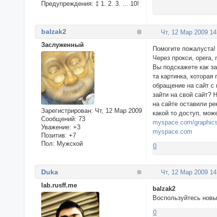
Предупреждения:
‡ 1. 2. 3. ... 10!
balzak2
Чт, 12 Мар 2009 14
Заслуженный
Помогите пожалуста! 
Через прокси, opera,
Вы подскажете как за
та картинка, которая 
обращение на сайт с 
зайти на свой сайт? 
на сайте оставили ре
Зарегистрирован
: Чт, 12 Мар 2009
какой то доступ, мож
Сообщений:
73
myspace.com/graphics
Уважение:
+3
myspace.com
Позитив:
+7
Пол:
Мужской
0
Duka
Чт, 12 Мар 2009 14
lab.rusff.me
balzak2
Воспользуйтесь новы
0