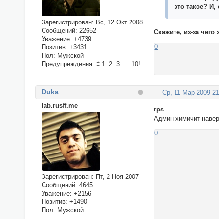
это такое? И,
Зарегистрирован
: Вс, 12 Окт 2008
Сообщений:
22652
Скажите, из-за чего
Уважение:
+4739
0
Позитив:
+3431
Пол:
Мужской
Предупреждения:
‡ 1. 2. 3. ... 10!
Duka
Ср, 11 Мар 2009 21
lab.rusff.me
rps
Админ химичит навер
0
Зарегистрирован
: Пт, 2 Ноя 2007
Сообщений:
4645
Уважение:
+2156
Позитив:
+1490
Пол:
Мужской