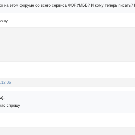
ко на этом форуме со всего сервиса ФОРУМББ? И кому теперь писать?
рошу
:12:06
а):
йчас спрошу