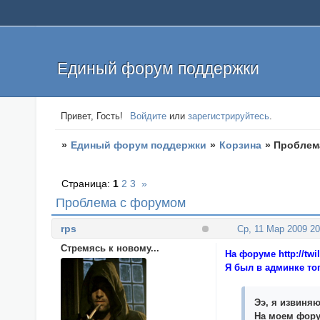
Единый форум поддержки
Привет, Гость!
Войдите
или
зарегистрируйтесь
.
»
Единый форум поддержки
»
Корзина
»
Проблем
Страница:
1
2
3
»
Проблема с форумом
rps
Ср, 11 Мар 2009 20
Стремясь к новому...
На форуме
http://tw
Я был в админке тог
Ээ, я извиняю
На моем фору