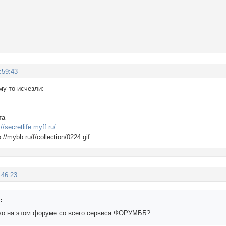
:59:43
му-то исчезли:
та
://secretlife.myff.ru/
:46:23
:
ко на этом форуме со всего сервиса ФОРУМББ?