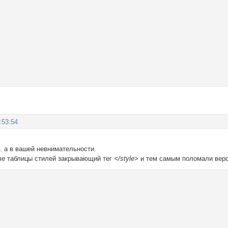
:53:54
о. а в вашей невнимательности.
ле таблицы стилей закрывающий тег
</style>
и тем самым поломали вер