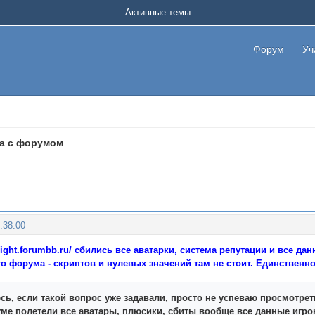
Активные темы
Форум
Уч
а с форумом
:38:00
ilight.forumbb.ru/
сбились все аватарки, система репутации и все да
о форума - скриптов и нулевых значений там не стоит. Единственно
сь, если такой вопрос уже задавали, просто не успеваю просмотреть
ме полетели все аватары, плюсики, сбиты вообще все данные игро