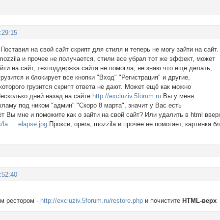
:29:15
Поставил на свой сайт скрипт для стиля и теперь не могу зайти на сайт.
 mozzila и прочее не получается, стили все убрал тот же эффект, может
йти на сайт, техподдержка сайта не помогла, не знаю что ещё делать,
грузится и блокирует все кнопки "Вход" "Регистрация" и другие,
которого грузится скрипт ответа не дают. Может ещё как можно
Несколько дней назад на сайте
http://excluziv.5forum.ru
Вы у меня
кламу под ником "админ" "Скоро 8 марта", значит у Вас есть
ет Вы мне и поможите как о зайти на свой сайт? Или удалить в html вверх
/la … elapse.jpg
Прокси, opera, mozzila и прочее не помогает, картинка б
:52:40
м рестором -
http://excluziv.5forum.ru/restore.php
и почистите
HTML-верх