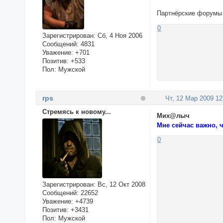
Партнёрские форумы 
0
Зарегистрирован
: Сб, 4 Ноя 2006
Сообщений:
4831
Уважение:
+701
Позитив:
+533
Пол:
Мужской
rps
Чт, 12 Мар 2009 12
Стремясь к новому...
Мих@лыч
Мне сейчас важно, ч
0
Зарегистрирован
: Вс, 12 Окт 2008
Сообщений:
22652
Уважение:
+4739
Позитив:
+3431
Пол:
Мужской