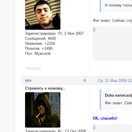
А почему толь
Фиг знает. Сейчас сп
0
Зарегистрирован
: Пт, 2 Ноя 2007
Сообщений:
4645
Уважение:
+2156
Позитив:
+1490
Пол:
Мужской
Telegram
rps
Ср, 11 Мар 2009 21
Стремясь к новому...
Duka написал(
Фиг знает. Се
ОК, спасибо!
0
Зарегистрирован
: Вс, 12 Окт 2008