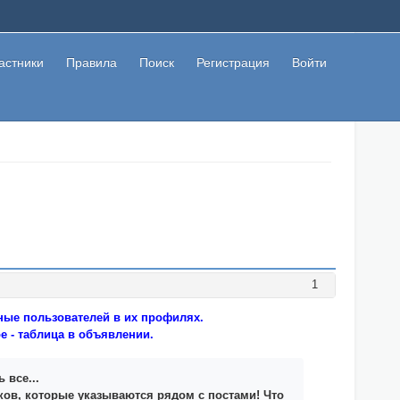
астники
Правила
Поиск
Регистрация
Войти
1
нные пользователей в их профилях.
е - таблица в объявлении.
 все...
ков, которые указываются рядом с постами! Что