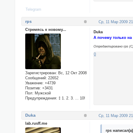
Telegram
rps
Ср, 11 Мар 2009 21
Стремясь к новому...
Duka
А почему только на
Отредактировано rps (Ср
0
Зарегистрирован
: Вс, 12 Окт 2008
Сообщений:
22652
Уважение:
+4739
Позитив:
+3431
Пол:
Мужской
Предупреждения:
‡ 1. 2. 3. ... 10!
Duka
Ср, 11 Мар 2009 21
lab.rusff.me
rps написал(а)