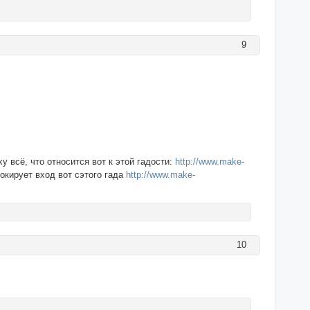
9
у всё, что относится вот к этой гадости:
http://www.make-
локирует вход вот сэтого гада
http://www.make-
10