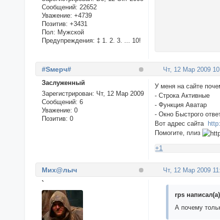
Сообщений:
22652
Уважение:
+4739
Позитив:
+3431
Пол:
Мужской
Предупреждения:
‡ 1. 2. 3. ... 10!
#Sмерч#
Чт, 12 Мар 2009 10
Заслуженный
У меня на сайте поче
Зарегистрирован
: Чт, 12 Мар 2009
- Строка Активные
Сообщений:
6
- Функция Аватар
Уважение:
0
- Окно Быстрого отве
Позитив:
0
Вот адрес сайта
http
Помогите, плиз
+1
Мих@лыч
Чт, 12 Мар 2009 11
`
rps написал(а)
А почему толь