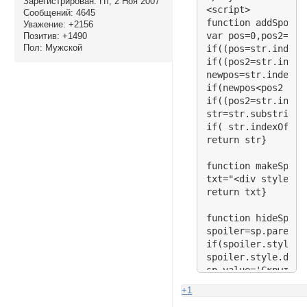
Зарегистрирован
: Пт, 2 Ноя 2007
<script>

Сообщений:
4645
function addSpoile
Уважение:
+2156
var pos=0,pos2=0,ne
Позитив:
+1490
Пол:
Мужской
if((pos=str.indexO
if((pos2=str.index
newpos=str.indexOf
if(newpos<pos2 && 
if((pos2=str.index
str=str.substring(
if( str.indexOf("[
return str}

function makeSpoile
txt="<div style='p
return txt}

function hideSpoile
spoiler=sp.parentN
if(spoiler.style.d
spoiler.style.disp
sp.value='Скрыть'}

else{

+1
spoiler.style.displ