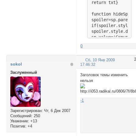
return txt}

function hideSpoile
spoiler=sp.parentN
if(spoiler.style.d
spoiler.style.disp
sp.value='Скрыть'}

else{

0
spoiler.style.displ
sp.value='Показать'
Сб, 10 Янв 2009
sokol
17:46:32
if(document.URL.in
elm=document.getEl
Заслуженный
Заголовок темы изменить
for(x in elm) if(e
нельзя
var post=elm[x]

post.innerHTML=add
if(form=document.g
-1
form.getElementsBy
</script>
Зарегистрирован
: Чт, 6 Дек 2007
Сообщений:
250
Уважение:
+13
Позитив:
+4