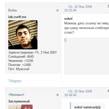
Сб, 10 Янв 2009
Duka
18:25:46
lab.rusff.me
sokol
Можешь дать ссылку на тему
где сразу несколько спойлер
стоит?
0
Зарегистрирован
: Пт, 2 Ноя 2007
Сообщений:
4645
Уважение:
+2156
Позитив:
+1490
Пол:
Мужской
Telegram
Сб, 10 Янв 2009
†Reimen†
18:49:46
Заслуженный
sokol написал(а):