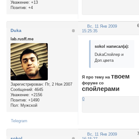
Уважение:
+13
Позитив:
+4
Вс, 11 Янв 2009
Duka
15:25:35
lab.rusff.me
sokol написал(а):
DukaСпойлер и
Доп.цвета
твоем
Я про тему на
форуме со
Зарегистрирован
: Пт, 2 Ноя 2007
спойлерами
Сообщений:
4645
Уважение:
+2156
0
Позитив:
+1490
Пол:
Мужской
Telegram
Вс, 11 Янв 2009
sokol
16:15:27