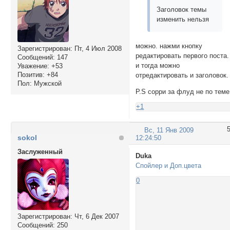
Заголовок темы
изменить нельзя
можно. нажми кнопку
Зарегистрирован
: Пт, 4 Июл 2008
редактировать первого поста.
Сообщений:
147
и тогда можно
Уважение:
+53
Позитив:
+84
отредактировать и заголовок.
Пол:
Мужской
P.S сорри за флуд не по теме
+1
Вс, 11 Янв 2009
sokol
12:24:50
Заслуженный
Duka
Спойлер и Доп.цвета
0
Зарегистрирован
: Чт, 6 Дек 2007
Сообщений:
250