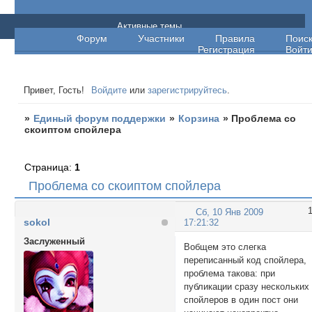
Единый форум поддержки
Активные темы
Форум
Участники
Правила
Поис
Регистрация
Войт
Привет, Гость!
Войдите
или
зарегистрируйтесь
.
»
Единый форум поддержки
»
Корзина
»
Проблема со
скоиптом спойлера
Страница:
1
Проблема со скоиптом спойлера
Сб, 10 Янв 2009
sokol
17:21:32
Заслуженный
Вобщем это слегка
переписанный код спойлера,
проблема такова: при
публикации сразу нескольких
спойлеров в один пост они