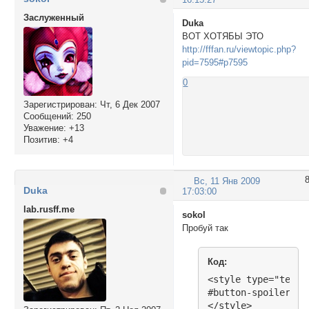
Заслуженный
Duka
ВОТ ХОТЯБЫ ЭТО
http://fffan.ru/viewtopic.php?
pid=7595#p7595
0
Зарегистрирован
: Чт, 6 Дек 2007
Сообщений:
250
Уважение:
+13
Позитив:
+4
Вс, 11 Янв 2009
Duka
17:03:00
lab.rusff.me
sokol
Пробуй так
Код:
<style type="text/c
#button-spoiler {b
</style>
