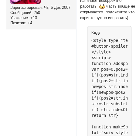
начинают некорректно
работать
часть вобще не
Зарегистрирован
: Чт, 6 Дек 2007
открывается. подскажите что 
Сообщений:
250
Уважение:
+13
скрипте нужно исправить)
Позитив:
+4
Код:
<style type="text/c
#button-spoiler {b
</style>

<script>

function addSpoile
var pos=0,pos2=0,ne
if((pos=str.indexO
if((pos2=str.index
newpos=str.indexOf
if(newpos<pos2 && 
if((pos2=str.index
str=str.substring(
if( str.indexOf("[
return str}

function makeSpoile
txt="<div style='p