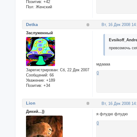
Позитив:
+42
Пол:
Женский
Detka
Вт, 16 Дек 2008 14
Заслуженный
Evsikoff_Andre
превозмочь се
мдаааа
Зарегистрирован
: Сб, 22 Дек 2007
0
Сообщений:
66
Уважение:
+189
Позитив:
+34
Lion
Вт, 16 Дек 2008 14
Дикий...))
я флудю флудю
0