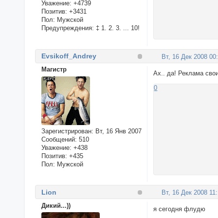
Уважение:
+4739
Позитив:
+3431
Пол:
Мужской
Предупреждения:
‡ 1. 2. 3. ... 10!
Evsikoff_Andrey
Вт, 16 Дек 2008 00
Магистр
Ах.. да! Реклама свои
0
Зарегистрирован
: Вт, 16 Янв 2007
Сообщений:
510
Уважение:
+438
Позитив:
+435
Пол:
Мужской
Lion
Вт, 16 Дек 2008 11
Дикий...))
я сегодня флудю