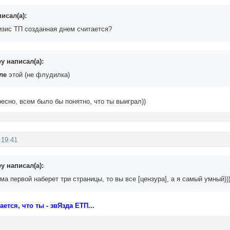
исал(а):
изис ТП созданная днем считается?
y написал(а):
сле
этой (не флудилка)
ресно, всем было бы понятно, что ты выиграл))
:19:41
y написал(а):
ма первой наберет три страницы, то вы все [цензура], а я самый умный))
ется, что ты - звЯзда ЕТП...