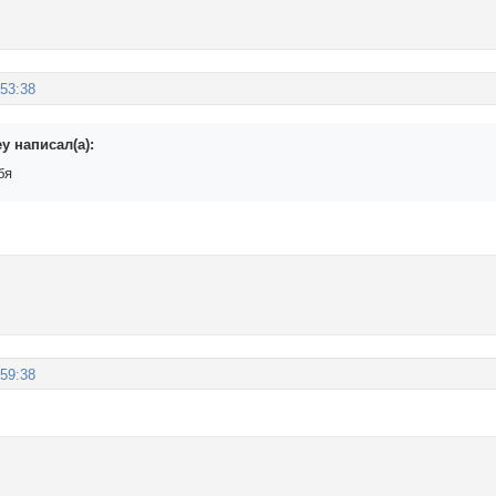
:53:38
y написал(а):
бя
:59:38