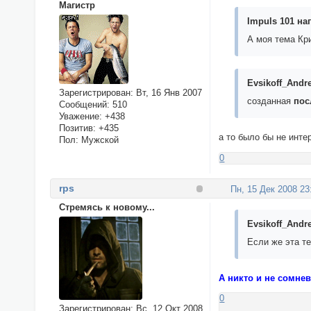
Магистр
Impuls 101 нап
А моя тема Кр
Evsikoff_Andre
Зарегистрирован
: Вт, 16 Янв 2007
созданная
по
Сообщений:
510
Уважение:
+438
Позитив:
+435
а то было бы не инте
Пол:
Мужской
0
rps
Пн, 15 Дек 2008 23
Стремясь к новому...
Evsikoff_Andre
Если же эта те
А никто и не сомнева
0
Зарегистрирован
: Вс, 12 Окт 2008