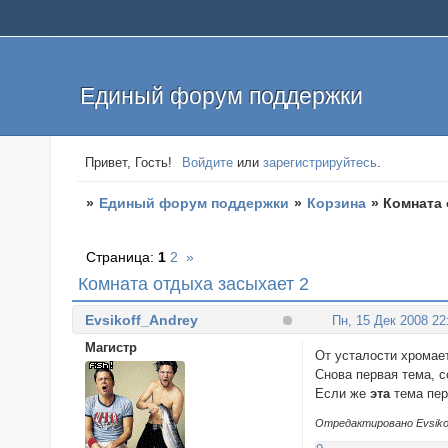
Единый форум поддержки
Привет, Гость!
Войдите
или
зарегистрируйтесь
.
»
Единый форум поддержки
»
Корзина
»
Комната 
Страница:
1
2
»
Комната отдыха засыхает 2
Evsikoff_Andrey
Пн, 15 Дек 2008 22
Магистр
От усталости хромает
Снова первая тема, 
Если же
эта
тема пер
Отредактировано Evsikoff