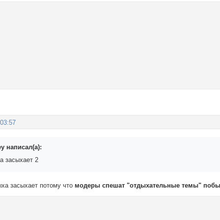
:03:57
y написал(а):
а засыхает 2
ыха засыхает потому что
модеры спешат "отдыхательные темы" побыс