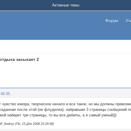
Активные темы
Форум
Уч
отдыха засыхает 2
:46:05
 чувство юмора, творческое начало и все такое, но мы должны превозмо
созданная после этой (не флудилка), набравшая 3 страницы сообщений п
вой наберет три страницы, то вы все дeбилы, а я самый умный)))
_Andrey (Пн, 15 Дек 2008 23:24:08)